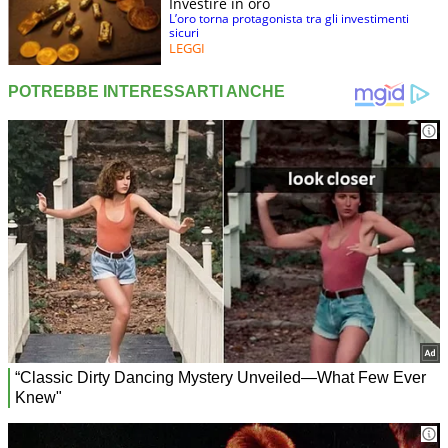
Investire in oro
L’oro torna protagonista tra gli investimenti
sicuri
LEGGI