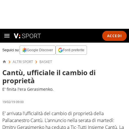
ACCEDI
Seguici su:
Google Discover
Fonti preferite
ALTRI SPORT
BASKET
Cantù, ufficiale il cambio di
proprietà
E' finita l'era Gerasimenko.
19/02/19 09:00
E’ arrivata l’ufficialità del cambio di proprietà della
Pallacanestro Cantù. L’annuncio nella serata di martedì:
Dmitry Gerasimenko ha ceduto a Tic-Tutti Insieme Cantù. La