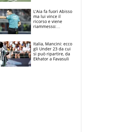
colpa della tosse
L'Aia fa fuori Abisso
ma lui vince il
ricorso e viene
riammesso:
continua momento
nero per gli arbitri
Italia, Mancini: ecco
gli Under 23 da cui
si può ripartire, da
Ekhator a Favasuli