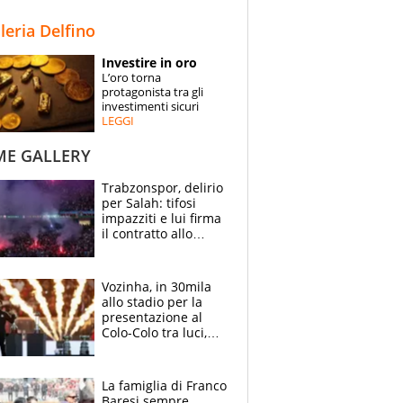
STORIE
lleria Delfino
SPECIALI
Investire in oro
L’oro torna
ESPERTI
protagonista tra gli
investimenti sicuri
LEGGI
CONTATTI
ME GALLERY
Trabzonspor, delirio
per Salah: tifosi
impazziti e lui firma
il contratto allo
stadio
Vozinha, in 30mila
allo stadio per la
presentazione al
Colo-Colo tra luci,
spettacolo, elicotteri
e paracadutisti
La famiglia di Franco
Baresi sempre