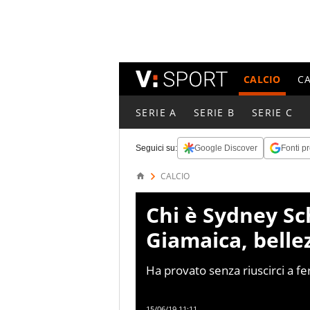
CALCIO
C
SERIE A
SERIE B
SERIE C
Seguici su:
Google Discover
Fonti pr
CALCIO
Chi è Sydney Sc
Giamaica, belle
Ha provato senza riuscirci a fe
bellezza di Sydney Schneider
15/06/19 11:11