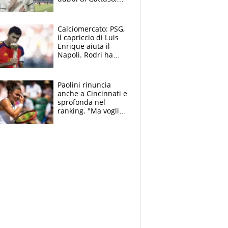
Pinamonti, Gimenez
e il nome a sorpresa
Calciomercato: PSG,
il capriccio di Luis
Enrique aiuta il
Napoli. Rodri ha
scelto il Barça,
Maresca vuole Enzo
Fernandez
Paolini rinuncia
anche a Cincinnati e
sprofonda nel
ranking. "Ma voglio
essere al 100% allo
US Open"