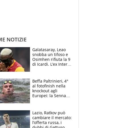
ME NOTIZIE
Galatasaray, Leao
snobba un tifoso e
Osimhen rifiuta la 9
di Icardi. L’ex Inter
furioso: lo schiaffo
al club
Beffa Paltrinieri, 4°
al fotofinish nella
knockout agli
Europei: la Senna
regala (quasi) solo
amarezze a Greg
Lazio, Ratkov può
cambiare il mercato:
l’offerta russa, i
dubbi di Gattuso,