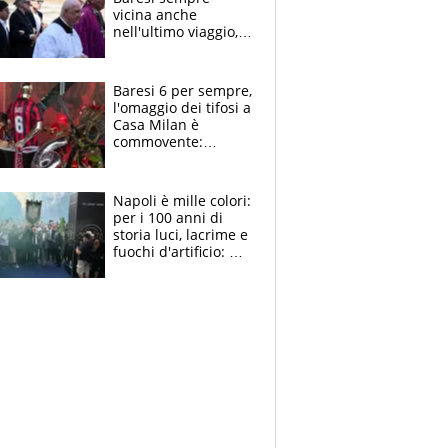
vicina anche
nell'ultimo viaggio,
la moglie Maura, i
figli e i suoi cari
circondati
Baresi 6 per sempre,
dall'affetto dei tifosi
l'omaggio dei tifosi a
Casa Milan è
commovente:
maglie, bandiere,
sciarpe, lacrime e
bigliettini
Napoli è mille colori:
per i 100 anni di
storia luci, lacrime e
fuochi d'artificio: De
Laurentiis salta al
coro anti-Juve