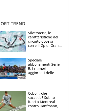
ORT TREND
Silverstone, le
caratteristiche del
circuito dove si
corre il Gp di Gran
Bretagna del
Motomondiale
Speciale
abbonamenti Serie
B: i numeri
aggiornati delle
venti squadre
cadette
Cobolli, che
succede? Subito
fuori a Montreal
contro Hanfmann,
per Flavio è tutta