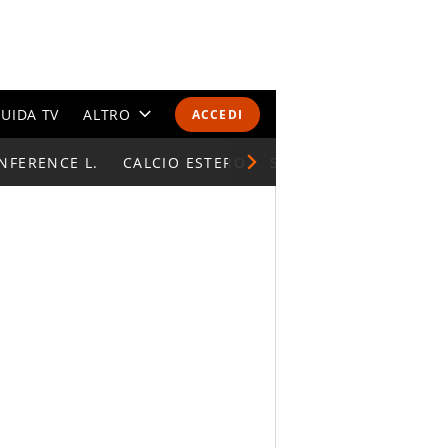
UIDA TV
ALTRO
ACCEDI
NFERENCE L.
CALENDARI E CLASSIFICHE
CALCIO ESTERO
SUPERCOPPA ITALIAN
ALTRI SPORT
MONDIALI 2026
OLIMPIADI
GOSSIP
LIFESTYLE