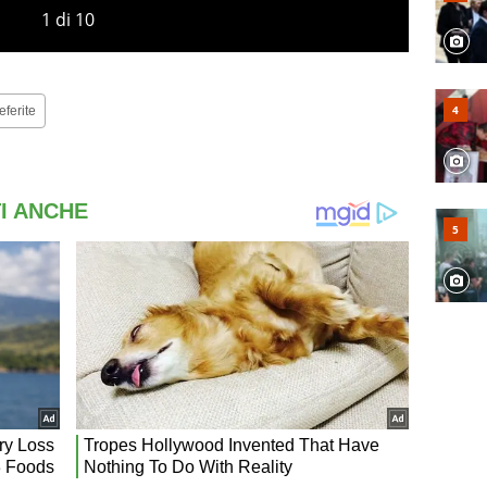
1
di
10
eferite