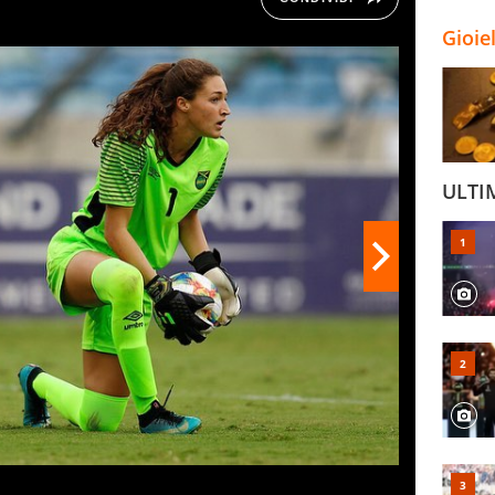
Gioie
ULTI