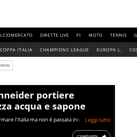
ALCIOMERCATO
DIRETTE LIVE
F1
MOTO
TENNIS
G
COPPA ITALIA
CHAMPIONS LEAGUE
EUROPA L.
CO
eferite
hneider portiere
zza acqua e sapone
rmare l'Italia ma non è passata inosservata la
CONDIVIDI