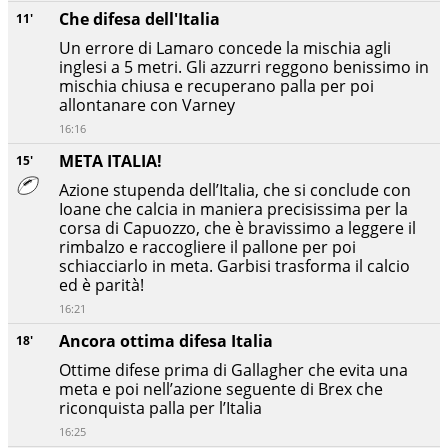
Che difesa dell'Italia
11'
Un errore di Lamaro concede la mischia agli
inglesi a 5 metri. Gli azzurri reggono benissimo in
mischia chiusa e recuperano palla per poi
allontanare con Varney
16:16
META ITALIA!
15'
Azione stupenda dell’Italia, che si conclude con
Ioane che calcia in maniera precisissima per la
corsa di Capuozzo, che è bravissimo a leggere il
rimbalzo e raccogliere il pallone per poi
schiacciarlo in meta. Garbisi trasforma il calcio
ed è parità!
16:21
Ancora ottima difesa Italia
18'
Ottime difese prima di Gallagher che evita una
meta e poi nell’azione seguente di Brex che
riconquista palla per l’Italia
16:25