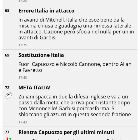
17:28
Errore Italia in attacco
65'
In avanti di Mitchell, Italia che esce bene dalla
mischia chiusa e guadagna una rimessa laterale
in attacco. L’azione però sfocia nel nulla per un in
avanti di Garbisi
17:35
Sostituzione Italia
69'
Fuori Capuozzo e Niccolò Cannone, dentro Allan
e Favretto
17:40
META ITALIA!
72'
Zuliani spacca in due la difesa inglese e va a un
passo dalla meta, che arriva pochi istante dopo
con Menoncello! Garbisi poi trasforma. Si
sbloccano gli azzurri in questa seconda frazione
17:43
Rientra Capuozzo per gli ultimi minuti
77'