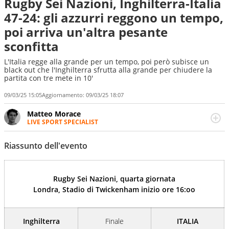
Rugby Sei Nazioni, Inghilterra-Italia
47-24: gli azzurri reggono un tempo,
poi arriva un'altra pesante
sconfitta
L'Italia regge alla grande per un tempo, poi però subisce un
black out che l'Inghilterra sfrutta alla grande per chiudere la
partita con tre mete in 10'
09/03/25 15:05
Aggiornamento:
09/03/25 18:07
Matteo Morace
LIVE SPORT SPECIALIST
La multimedialità quale approccio personale e
professionale. Ama raccontare lo sport focalizzando ogni
Riassunto dell'evento
attenzione sul tempo reale: la verità della dirette non
sono opinioni ma fatti
Rugby Sei Nazioni, quarta giornata
Londra, Stadio
di Twickenham
inizio ore 16:oo
Inghilterra
Finale
ITALIA