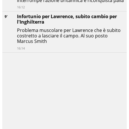
interrompe l’azione britannica e riconquista palla
16:12
Infortunio per Lawrence, subito cambio per
9'
l'Inghilterra
Problema muscolare per Lawrence che è subito
costretto a lasciare il campo. Al suo posto
Marcus Smith
16:14