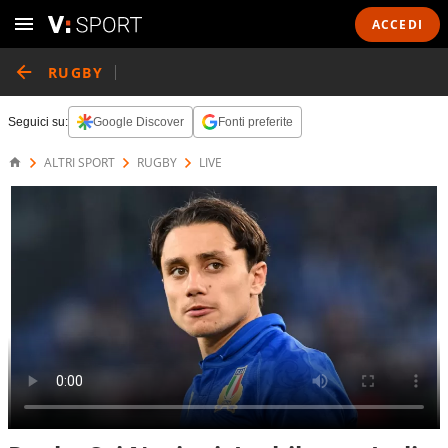
ACCEDI
RUGBY
Seguici su:
Google Discover
Fonti preferite
ALTRI SPORT
RUGBY
LIVE