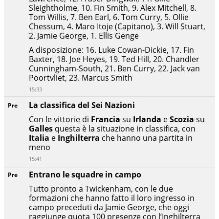
Sleightholme
,
10. Fin Smith
,
9. Alex Mitchell
,
8.
Tom Willis
,
7. Ben Earl
,
6. Tom Curry
,
5. Ollie
Chessum
,
4. Maro Itoje (Capitano)
,
3. Will Stuart
,
2. Jamie George
,
1. Ellis Genge
A disposizione: 16. Luke Cowan-Dickie
,
17. Fin
Baxter
,
18. Joe Heyes
,
19. Ted Hill
,
20. Chandler
Cunningham-South
,
21. Ben Curry
,
22. Jack van
Poortvliet
,
23. Marcus Smith
15:33
La classifica del Sei Nazioni
Pre
Con le vittorie di
Francia
su
Irlanda
e
Scozia
su
Galles
questa è la situazione in classifica, con
Italia
e
Inghilterra
che hanno una partita in
meno
15:41
Entrano le squadre in campo
Pre
Tutto pronto a Twickenham, con le due
formazioni che hanno fatto il loro ingresso in
campo preceduti da Jamie George, che oggi
raggiunge quota 100 presenze con l’Inghilterra