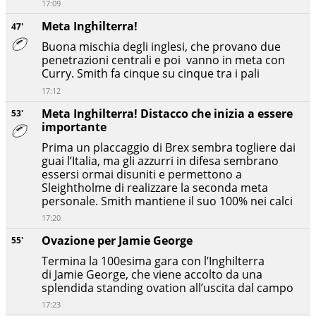
17:09
Meta Inghilterra!
47'
Buona mischia degli inglesi, che provano due
penetrazioni centrali e poi vanno in meta con
Curry. Smith fa cinque su cinque tra i pali
17:12
Meta Inghilterra! Distacco che inizia a essere
53'
importante
Prima un placcaggio di Brex sembra togliere dai
guai l’Italia, ma gli azzurri in difesa sembrano
essersi ormai disuniti e permettono a
Sleightholme di realizzare la seconda meta
personale. Smith mantiene il suo 100% nei calci
17:20
Ovazione per Jamie George
55'
Termina la 100esima gara con l’Inghilterra
di Jamie George, che viene accolto da una
splendida standing ovation all’uscita dal campo
17:23