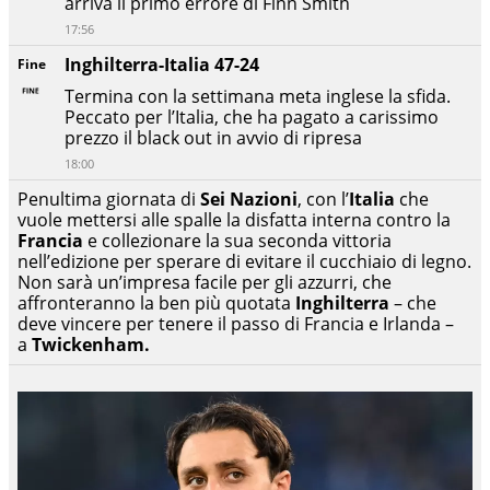
arriva il primo errore di Finn Smith
17:56
Inghilterra-Italia 47-24
Fine
Termina con la settimana meta inglese la sfida.
Peccato per l’Italia, che ha pagato a carissimo
prezzo il black out in avvio di ripresa
18:00
Penultima giornata di
Sei Nazioni
, con l’
Italia
che
vuole mettersi alle spalle la disfatta interna contro la
Francia
e collezionare la sua seconda vittoria
nell’edizione per sperare di evitare il cucchiaio di legno.
Non sarà un’impresa facile per gli azzurri, che
affronteranno la ben più quotata
Inghilterra
– che
deve vincere per tenere il passo di Francia e Irlanda –
a
Twickenham.