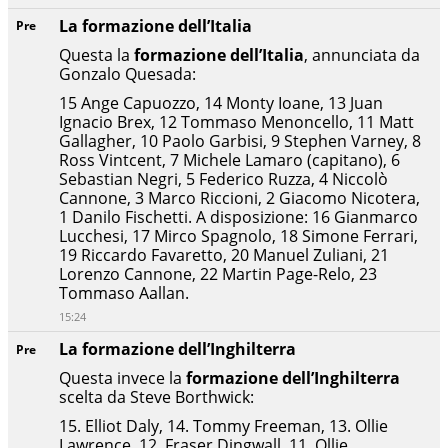
La formazione dell’Italia
Pre
Questa la
formazione dell’Italia
, annunciata da
Gonzalo Quesada:
15 Ange Capuozzo, 14 Monty Ioane
,
13 Juan
Ignacio Brex
,
12 Tommaso Menoncello
,
11 Matt
Gallagher
,
10 Paolo Garbisi
,
9 Stephen Varney
,
8
Ross Vintcent
,
7 Michele Lamaro (capitano)
,
6
Sebastian Negri
,
5 Federico Ruzza
,
4 Niccolò
Cannone
,
3 Marco Riccioni, 2 Giacomo Nicotera,
1 Danilo Fischetti. A disposizione: 16 Gianmarco
Lucchesi
,
17 Mirco Spagnolo
,
18 Simone Ferrari
,
19 Riccardo Favaretto
,
20 Manuel Zuliani
,
21
Lorenzo Cannone
,
22 Martin Page-Relo
,
23
Tommaso Aallan.
15:24
La formazione dell’Inghilterra
Pre
Questa invece la
formazione dell’Inghilterra
scelta da Steve Borthwick:
15. Elliot Daly, 14. Tommy Freeman
,
13. Ollie
Lawrence
,
12. Fraser Dingwall
,
11. Ollie