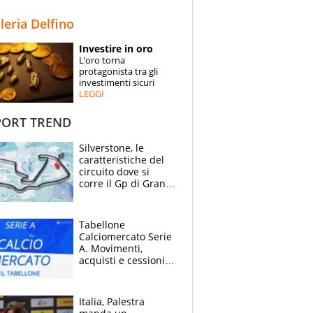
STORIE
lleria Delfino
SPECIALI
Investire in oro
L’oro torna
ESPERTI
protagonista tra gli
investimenti sicuri
LEGGI
CONTATTI
ORT TREND
Silverstone, le
caratteristiche del
circuito dove si
corre il Gp di Gran
Bretagna del
Motomondiale
Tabellone
Calciomercato Serie
A. Movimenti,
acquisti e cessioni:
estate 2026-27
Italia, Palestra