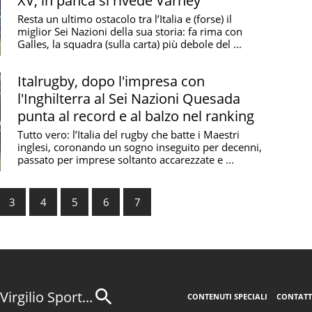
XV, in panca si rivede Varney
Resta un ultimo ostacolo tra l’Italia e (forse) il
miglior Sei Nazioni della sua storia: fa rima con
Galles, la squadra (sulla carta) più debole del ...
Italrugby, dopo l'impresa con
l'Inghilterra al Sei Nazioni Quesada
punta al record e al balzo nel ranking
Tutto vero: l’Italia del rugby che batte i Maestri
inglesi, coronando un sogno inseguito per decenni,
passato per imprese soltanto accarezzate e ...
3
4
5
6
7
Virgilio Sport...
CONTENUTI SPECIALI
CONTATT