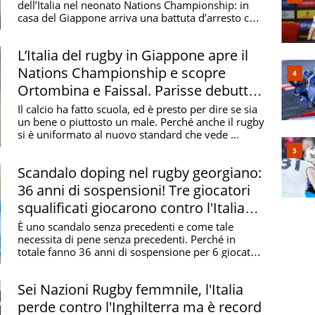
dell’Italia nel neonato Nations Championship: in
casa del Giappone arriva una battuta d’arresto che
semina ...
L’Italia del rugby in Giappone apre il
Nations Championship e scopre
Ortombina e Faissal. Parisse debutta
nello staff
Il calcio ha fatto scuola, ed è presto per dire se sia
un bene o piuttosto un male. Perché anche il rugby
si è uniformato al nuovo standard che vede ...
Scandalo doping nel rugby georgiano:
36 anni di sospensioni! Tre giocatori
squalificati giocarono contro l'Italia
nel 2022
È uno scandalo senza precedenti e come tale
necessita di pene senza precedenti. Perché in
totale fanno 36 anni di sospensione per 6 giocatori
e un ...
Sei Nazioni Rugby femmnile, l'Italia
perde contro l'Inghilterra ma è record