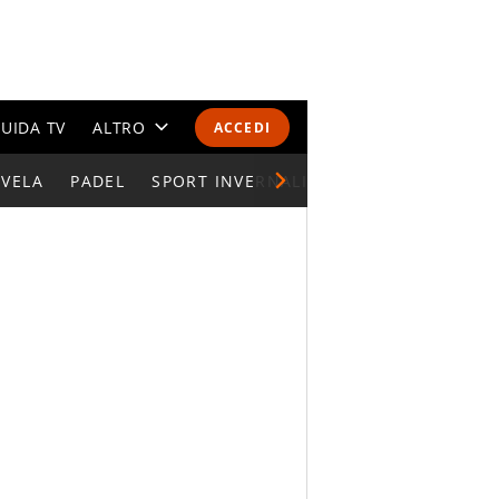
UIDA TV
ALTRO
ACCEDI
VELA
PADEL
CALENDARI E CLASSIFICHE
SPORT INVERNALI
SPORT PARALIMPIC
ALTRI SPORT
MONDIALI 2026
OLIMPIADI
GOSSIP
LIFESTYLE