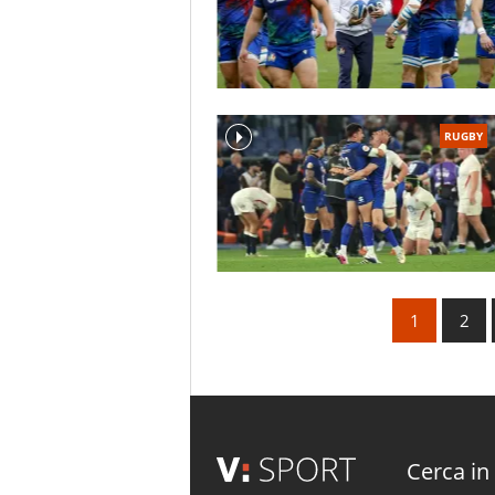
RUGBY
1
2
Cerca in 