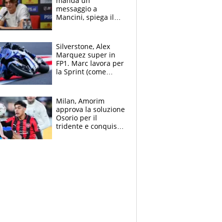
manda un
messaggio a
Mancini, spiega il
motivo del no
all’Inter e lancia
l'alleanza con
Silverstone, Alex
Donnarumma
Marquez super in
FP1. Marc lavora per
la Sprint (come
Martin), bene
Bezzecchi
Milan, Amorim
approva la soluzione
Osorio per il
tridente e conquista
Jashari: la frecciata
dello svizzero all'ex
Allegri