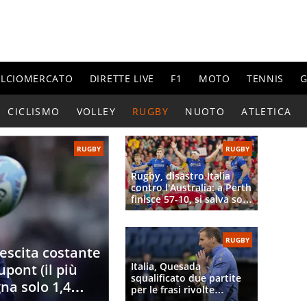
ALCIOMERCATO
DIRETTE LIVE
F1
MOTO
TENNIS
G
CICLISMO
VOLLEY
RUGBY
NUOTO
ATLETICA
RUGBY
RUGBY
Rugby, disastro Italia
contro l'Australia: a Perth
finisce 57-10, si salva solo
Lamaro (e poco altro)
RUGBY
rescita costante
Italia, Quesada
upont (il più
squalificato due partite
na solo 1,4
per le frasi rivolte
all'arbitro: linea dura di