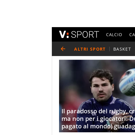
CALCIO
C
ALTRI SPORT
BASKET
Il paradosso del rugby, c
ma non per i giocatori: D
pagato al mondo) guadag
milioni all'anno