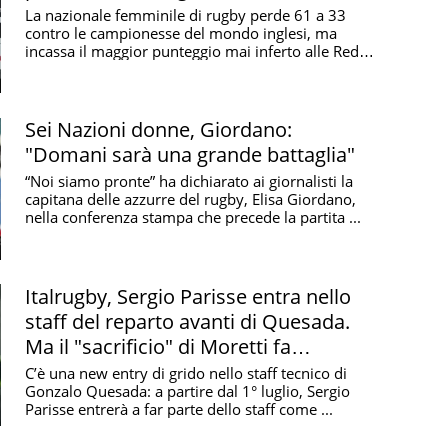
La nazionale femminile di rugby perde 61 a 33
contro le campionesse del mondo inglesi, ma
incassa il maggior punteggio mai inferto alle Red
Roses. ...
Sei Nazioni donne, Giordano:
"Domani sarà una grande battaglia"
“Noi siamo pronte” ha dichiarato ai giornalisti la
capitana delle azzurre del rugby, Elisa Giordano,
nella conferenza stampa che precede la partita ...
Italrugby, Sergio Parisse entra nello
staff del reparto avanti di Quesada.
Ma il "sacrificio" di Moretti fa
discutere
C’è una new entry di grido nello staff tecnico di
Gonzalo Quesada: a partire dal 1° luglio, Sergio
Parisse entrerà a far parte dello staff come ...