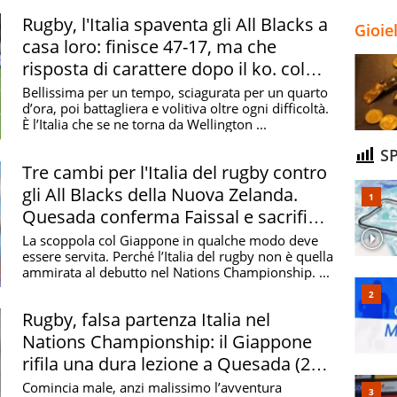
World Rugby. Le scelte
Rugby, l'Italia spaventa gli All Blacks a
per l'Australia
Gioie
casa loro: finisce 47-17, ma che
risposta di carattere dopo il ko. col
Giappone
Bellissima per un tempo, sciagurata per un quarto
d’ora, poi battagliera e volitiva oltre ogni difficoltà.
È l’Italia che se ne torna da Wellington ...
SP
Tre cambi per l'Italia del rugby contro
gli All Blacks della Nuova Zelanda.
Quesada conferma Faissal e sacrifica
Ioane
La scoppola col Giappone in qualche modo deve
essere servita. Perché l’Italia del rugby non è quella
ammirata al debutto nel Nations Championship. ...
Rugby, falsa partenza Italia nel
Nations Championship: il Giappone
rifila una dura lezione a Quesada (27-
10)
Comincia male, anzi malissimo l’avventura