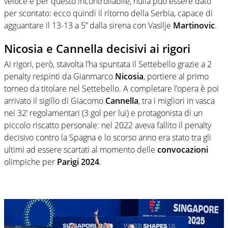
veloce e per questo incontrollabile, nulla può essere dato
per scontato: ecco quindi il ritorno della Serbia, capace di
agguantare il 13-13 a 5’’ dalla sirena con Vasilje
Martinovic
.
Nicosia e Cannella decisivi ai rigori
Ai rigori, però, stavolta l’ha spuntata il Settebello grazie a 2
penalty respinti da Gianmarco
Nicosia
, portiere al primo
torneo da titolare nel Settebello. A completare l’opera è poi
arrivato il sigillo di Giacomo
Cannella
, tra i migliori in vasca
nei 32’ regolamentari (3 gol per lui) e protagonista di un
piccolo riscatto personale: nel 2022 aveva fallito il penalty
decisivo contro la Spagna e lo scorso anno era stato tra gli
ultimi ad essere scartati al momento delle
convocazioni
olimpiche per
Parigi 2024
.