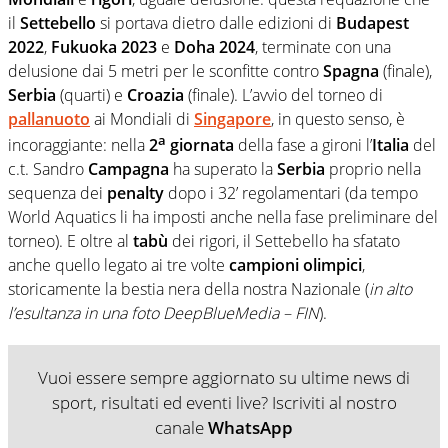
il
Settebello
si portava dietro dalle edizioni di
Budapest
2022
,
Fukuoka 2023
e
Doha 2024
, terminate con una
delusione dai 5 metri per le sconfitte contro
Spagna
(finale),
Serbia
(quarti) e
Croazia
(finale). L’avvio del torneo di
pallanuoto
ai Mondiali di
Singapore
, in questo senso, è
a
incoraggiante: nella
2
giornata
della fase a gironi l’
Italia
del
c.t. Sandro
Campagna
ha superato la
Serbia
proprio nella
sequenza dei
penalty
dopo i 32’ regolamentari (da tempo
World Aquatics li ha imposti anche nella fase preliminare del
torneo). E oltre al
tabù
dei rigori, il Settebello ha sfatato
anche quello legato ai tre volte
campioni olimpici
,
storicamente la bestia nera della nostra Nazionale (
in alto
l’esultanza in una foto DeepBlueMedia – FIN
).
Vuoi essere sempre aggiornato su ultime news di
sport, risultati ed eventi live? Iscriviti al nostro
canale
WhatsApp