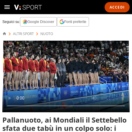
ACCEDI
Seguici su:
Google Discover
Fonti preferite
ALTRI SPORT
NUOTO
Pallanuoto, ai Mondiali il Settebello
sfata due tabù in un colpo solo: i