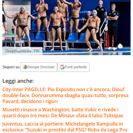
DeepBlueMedia - FIN
Seguici su:
Google Discover
Fonti preferite
Leggi anche:
City-Inter PAGELLE: Pio Esposito non c'è ancora, Diouf
double-face, Donnarumma sbaglia quasi tutto, sorpresa
Pavard, decidono i rigori
Musetti rinasce a Washington, batte Vukic e rivede i
quarti dopo tre mesi. De Minaur sfata il tabù Tsitsipas
Juventus, caccia al portiere. Michelangelo Rampulla in
esclusiva: “Suzuki in prestito dal PSG? Roba da Lega Pro.