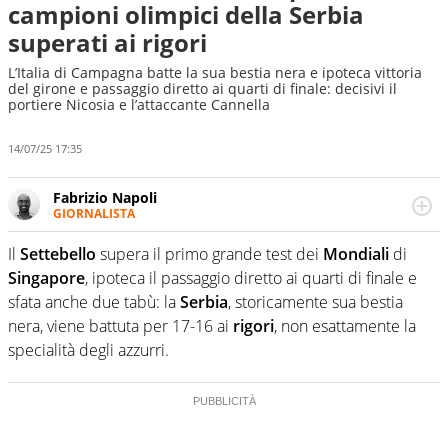
campioni olimpici della Serbia
superati ai rigori
L’Italia di Campagna batte la sua bestia nera e ipoteca vittoria
del girone e passaggio diretto ai quarti di finale: decisivi il
portiere Nicosia e l’attaccante Cannella
14/07/25 17:35
Fabrizio Napoli
GIORNALISTA
Giornalista professionista, per Virgilio Sport segue anche
il calcio ma è con la pallanuoto che esalta competenze e
Il
Settebello
supera il primo grande test dei
Mondiali
di
passioni. Cura la comunicazione di HaBaWaBa, il più
Singapore
, ipoteca il passaggio diretto ai quarti di finale e
grande festival di waterpolo per bambini al mondo
sfata anche due tabù: la
Serbia
, storicamente sua bestia
nera, viene battuta per 17-16 ai
rigori
, non esattamente la
specialità degli azzurri.