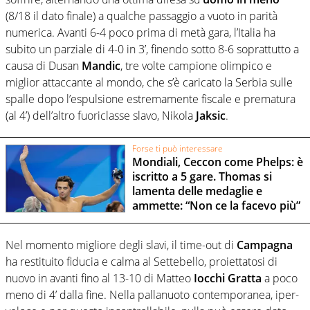
(8/18 il dato finale) a qualche passaggio a vuoto in parità
numerica. Avanti 6-4 poco prima di metà gara, l’Italia ha
subito un parziale di 4-0 in 3’, finendo sotto 8-6 soprattutto a
causa di Dusan
Mandic
, tre volte campione olimpico e
miglior attaccante al mondo, che s’è caricato la Serbia sulle
spalle dopo l’espulsione estremamente fiscale e prematura
(al 4’) dell’altro fuoriclasse slavo, Nikola
Jaksic
.
Forse ti può interessare
Mondiali, Ceccon come Phelps: è
iscritto a 5 gare. Thomas si
lamenta delle medaglie e
ammette: “Non ce la facevo più”
Nel momento migliore degli slavi, il time-out di
Campagna
ha restituito fiducia e calma al Settebello, proiettatosi di
nuovo in avanti fino al 13-10 di Matteo
Iocchi Gratta
a poco
meno di 4’ dalla fine. Nella pallanuoto contemporanea, iper-