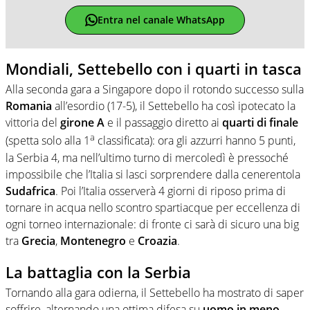
Entra nel canale WhatsApp
Mondiali, Settebello con i quarti in tasca
Alla seconda gara a Singapore dopo il rotondo successo sulla
Romania
all’esordio (17-5), il Settebello ha così ipotecato la
vittoria del
girone A
e il passaggio diretto ai
quarti di finale
a
(spetta solo alla 1
classificata): ora gli azzurri hanno 5 punti,
la Serbia 4, ma nell’ultimo turno di mercoledì è pressoché
impossibile che l’Italia si lasci sorprendere dalla cenerentola
Sudafrica
. Poi l’Italia osserverà 4 giorni di riposo prima di
tornare in acqua nello scontro spartiacque per eccellenza di
ogni torneo internazionale: di fronte ci sarà di sicuro una big
tra
Grecia
,
Montenegro
e
Croazia
.
La battaglia con la Serbia
Tornando alla gara odierna, il Settebello ha mostrato di saper
soffrire, alternando una ottima difesa su
uomo in meno