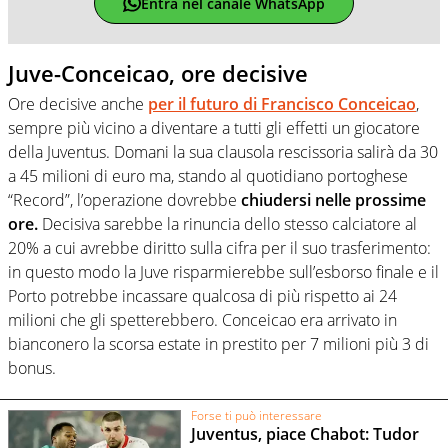
Entra nel canale WhatsApp
Juve-Conceicao, ore decisive
Ore decisive anche
per il futuro di Francisco Conceicao
,
sempre più vicino a diventare a tutti gli effetti un giocatore
della Juventus. Domani la sua clausola rescissoria salirà da 30
a 45 milioni di euro ma, stando al quotidiano portoghese
“Record”, l’operazione dovrebbe
chiudersi nelle prossime
ore.
Decisiva sarebbe la rinuncia dello stesso calciatore al
20% a cui avrebbe diritto sulla cifra per il suo trasferimento:
in questo modo la Juve risparmierebbe sull’esborso finale e il
Porto potrebbe incassare qualcosa di più rispetto ai 24
milioni che gli spetterebbero. Conceicao era arrivato in
bianconero la scorsa estate in prestito per 7 milioni più 3 di
bonus.
Forse ti può interessare
Juventus, piace Chabot: Tudor