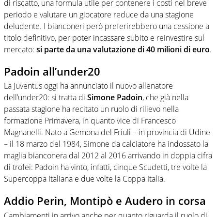
di riscatto, una formula utile per contenere i costi nel breve
periodo e valutare un giocatore reduce da una stagione
deludente. I bianconeri però preferirebbero una cessione a
titolo definitivo, per poter incassare subito e reinvestire sul
mercato:
si parte da una valutazione di 40 milioni di euro
.
Padoin all’under20
La Juventus oggi ha annunciato il nuovo allenatore
dell’under20: si tratta di
Simone Padoin
, che già nella
passata stagione ha recitato un ruolo di rilievo nella
formazione Primavera, in quanto vice di Francesco
Magnanelli. Nato a Gemona del Friuli – in provincia di Udine
– il 18 marzo del 1984, Simone da calciatore ha indossato la
maglia bianconera dal 2012 al 2016 arrivando in doppia cifra
di trofei: Padoin ha vinto, infatti, cinque Scudetti, tre volte la
Supercoppa Italiana e due volte la Coppa Italia.
Addio Perin, Montipò e Audero in corsa
Cambiamenti in arrivo anche per quanto riguarda il ruolo di