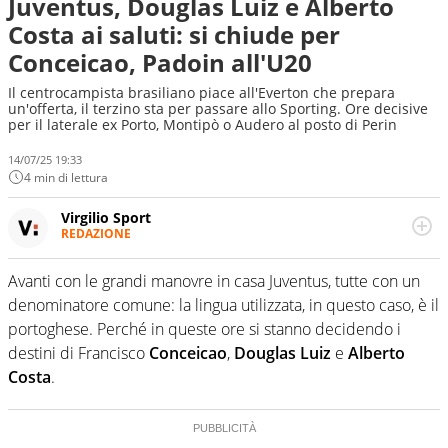
Juventus, Douglas Luiz e Alberto
Costa ai saluti: si chiude per
Conceicao, Padoin all'U20
Il centrocampista brasiliano piace all'Everton che prepara
un'offerta, il terzino sta per passare allo Sporting. Ore decisive
per il laterale ex Porto, Montipò o Audero al posto di Perin
14/07/25 19:33
4 min di lettura
Virgilio Sport
REDAZIONE
Da oltre 20 anni informa in modo obiettivo e
appassionato su tutto il mondo dello sport. Calcio,
Avanti con le grandi manovre in casa Juventus, tutte con un
calciomercato, F1, Motomondiale ma anche tennis,
denominatore comune: la lingua utilizzata, in questo caso, è il
volley, basket: su Virgilio Sport i tifosi e gli appassionati
sanno che troveranno sempre copertura completa e
portoghese. Perché in queste ore si stanno decidendo i
zero faziosità. La squadra di Virgilio Sport è formata da
destini di Francisco
Conceicao
,
Douglas Luiz
e
Alberto
giornalisti ed esperti di sport abili sia nel gioco di
Costa
.
rimessa quando intercettano le notizie e le rilanciano
verso la rete, sia nella costruzione dal basso quando
creano contenuti 100% originali ed esclusivi.