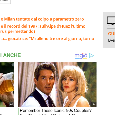
s e Milan tentate dal colpo a parametro zero
 il record del 1997: sull’Alpe d’Huez l’ultimo
(virus permettendo)
GUI
.. giocatrice: "Mi alleno tre ore al giorno, torno
Even