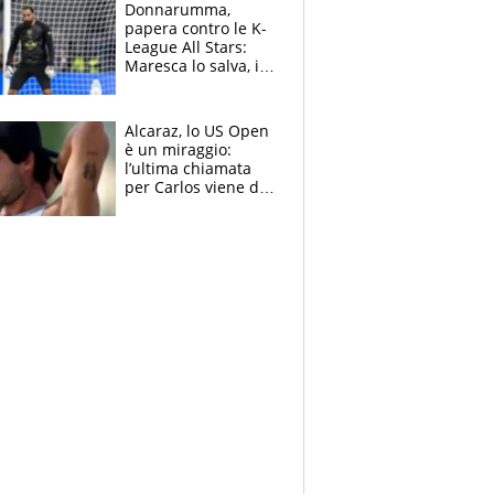
Brignone
Donnarumma,
papera contro le K-
League All Stars:
Maresca lo salva, i
tifosi del City lo
attaccano
Alcaraz, lo US Open
è un miraggio:
l’ultima chiamata
per Carlos viene da
New York e
potrebbe
coinvolgere Serena
Williams