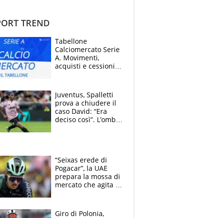
ORT TREND
Tabellone
Calciomercato Serie
A. Movimenti,
acquisti e cessioni:
estate 2026-27
Juventus, Spalletti
prova a chiudere il
caso David: “Era
deciso così”. L’ombra
di Zirkzee e la
sentenza dei tifosi
“Seixas erede di
Pogacar”, la UAE
prepara la mossa di
mercato che agita la
Francia. Ciccone,
che beffa alla Vuelta
a Burgos
Giro di Polonia,