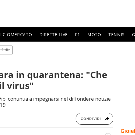
ALCIOMERCATO
DIRETTE LIVE
F1
MOTO
TENNIS
G
eferite
ara in quarantena: "Che
l virus"
ip, continua a impegnarsi nel diffondere notizie
 19
CONDIVIDI
Gioie