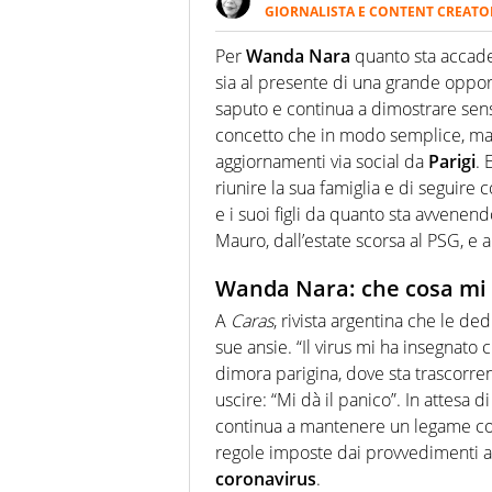
GIORNALISTA E CONTENT CREATO
Giornalista professionista dal 
soprattutto di calcio, di sport
Per
Wanda Nara
quanto sta accaden
nell'ambito della creazione di 
sia al presente di una grande oppo
ruolo di libero. Cura una classi
saputo e continua a dimostrare senso 
concetto che in modo semplice, ma 
aggiornamenti via social da
Parigi
. 
riunire la sua famiglia e di seguire 
e i suoi figli da quanto sta avvenend
Mauro, dall’estate scorsa al PSG, e a
Wanda Nara: che cosa mi h
A
Caras
, rivista argentina che le de
sue ansie. “Il virus mi ha insegnato
dimora parigina, dove sta trascorre
uscire: “Mi dà il panico”. In attesa d
continua a mantenere un legame c
regole imposte dai provvedimenti a
coronavirus
.