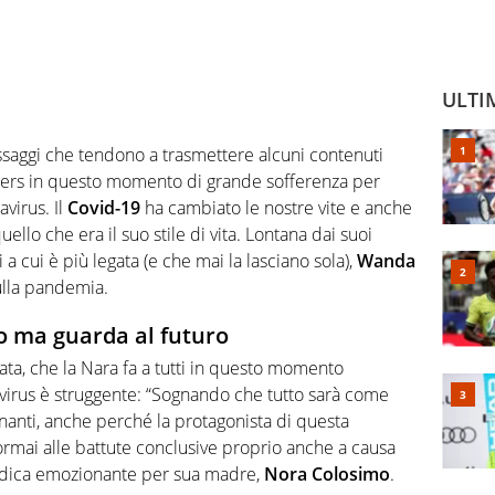
ULTI
ssaggi che tendono a trasmettere alcuni contenuti
llowers in questo momento di grande sofferenza per
avirus. Il
Covid-19
ha cambiato le nostre vite e anche
llo che era il suo stile di vita. Lontana dai suoi
i a cui è più legata (e che mai la lasciano sola),
Wanda
sulla pandemia.
to ma guarda al futuro
ata, che la Nara fa a tutti in questo momento
irus è struggente: “Sognando che tutto sarà come
anti, anche perché la protagonista di questa
 ormai alle battute conclusive proprio anche a causa
edica emozionante per sua madre,
Nora Colosimo
.