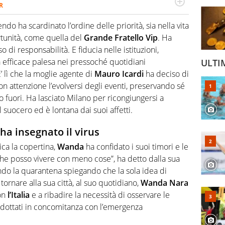
R
2007, scrive per curiosità personale e necessità:
 e dei suoi protagonisti, concedendosi innocenti evasioni
do ha scardinato l’ordine delle priorità, sia nella vita
format. Un tempo ala destra, oggi si sente a suo agio nel
rtunità, come quella del
Grande Fratello Vip
. Ha
fica riservata dei migliori 5 calciatori di sempre.
di responsabilità. E fiducia nelle istituzioni,
efficace palesa nei pressoché quotidiani
ULTI
E’ lì che la moglie agente di
Mauro Icardi
ha deciso di
con attenzione l’evolversi degli eventi, preservando sé
o fuori. Ha lasciato Milano per ricongiungersi a
l suocero ed è lontana dai suoi affetti.
a insegnato il virus
dica la copertina,
Wanda
ha confidato i suoi timori e le
 che posso vivere con meno cose”, ha detto dalla sua
ndo la quarantena spiegando che la sola idea di
i tornare alla sua città, al suo quotidiano,
Wanda Nara
on
l’Italia
e a ribadire la necessità di osservare le
dottati in concomitanza con l’emergenza