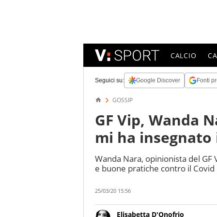
CALCIO
C
Seguici su:
Google Discover
Fonti pr
GOSSIP
GF Vip, Wanda N
mi ha insegnato i
Wanda Nara, opinionista del GF V
e buone pratiche contro il Covid
25/03/20 15:56
Elisabetta D'Onofrio