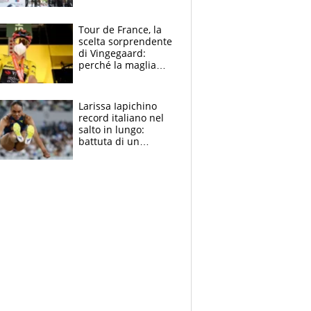
rito della Norvegia
di Haaland e
compagni
Tour de France, la
scelta sorprendente
di Vingegaard:
perché la maglia
gialla indossa la
mascherina, il
rischio da evitare
Larissa Iapichino
record italiano nel
salto in lungo:
battuta di un
centimetro mamma
Fiona May