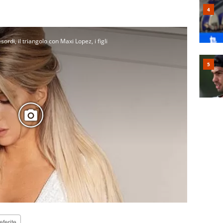
ordi, il triangolo con Maxi Lopez, i figli
eferite