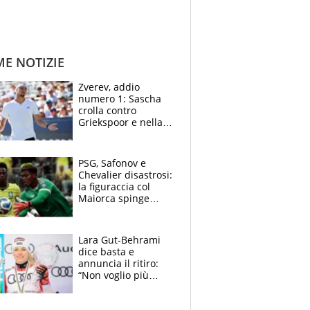
ME NOTIZIE
Zverev, addio
numero 1: Sascha
crolla contro
Griekspoor e nella
sfida a due con
Sinner si conferma
terzo. Quanti malori
PSG, Safonov e
a Montreal
Chevalier disastrosi:
la figuraccia col
Maiorca spinge
Suzuki da Luis
Enrique, Juve a
rischio beffa
Lara Gut-Behrami
dice basta e
annuncia il ritiro:
“Non voglio più
gareggiare”. Visita
decisiva per