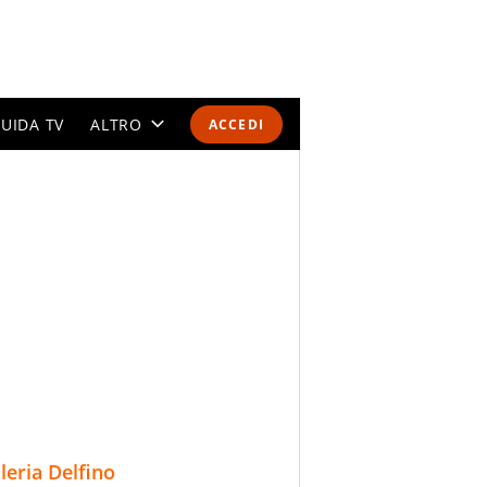
UIDA TV
ALTRO
ACCEDI
CALENDARI E CLASSIFICHE
ALTRI SPORT
MONDIALI 2026
OLIMPIADI
GOSSIP
LIFESTYLE
lleria Delfino