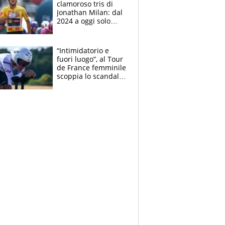
clamoroso tris di
Jonathan Milan: dal
2024 a oggi solo
Pogacar ha vinto più
di lui. Bene Romele
e Skerl
“Intimidatorio e
fuori luogo”, al Tour
de France femminile
scoppia lo scandalo:
un uomo controlla i
reggiseni delle
atlete