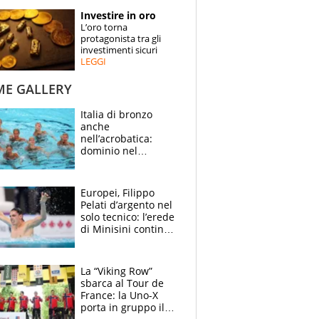
STORIE
Investire in oro
L’oro torna
SPECIALI
protagonista tra gli
investimenti sicuri
LEGGI
ESPERTI
ME GALLERY
CONTATTI
Italia di bronzo
anche
nell’acrobatica:
dominio nel
medagliere, ora
tocca a Ceccon, Curti
e compagni
Europei, Filippo
continuare
Pelati d’argento nel
solo tecnico: l’erede
di Minisini continua
a stupire, Los
Angeles è già nel
mirino
La “Viking Row”
sbarca al Tour de
France: la Uno-X
porta in gruppo il