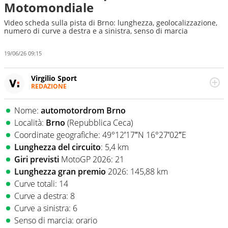
Motomondiale
Video scheda sulla pista di Brno: lunghezza, geolocalizzazione,
numero di curve a destra e a sinistra, senso di marcia
19/06/26 09:15
Virgilio Sport
REDAZIONE
Da oltre 20 anni informa in modo obiettivo e
appassionato su tutto il mondo dello sport. Calcio,
Nome:
automotordrom Brno
calciomercato, F1, Motomondiale ma anche tennis,
Località:
Brno
(Repubblica Ceca)
volley, basket: su Virgilio Sport i tifosi e gli appassionati
sanno che troveranno sempre copertura completa e
Coordinate geografiche: 49°12′17″N 16°27′02″E
zero faziosità. La squadra di Virgilio Sport è formata da
Lunghezza del circuito
: 5,4 km
giornalisti ed esperti di sport abili sia nel gioco di
Giri previsti
MotoGP 2026: 21
rimessa quando intercettano le notizie e le rilanciano
Lunghezza gran premio
2026: 145,88 km
verso la rete, sia nella costruzione dal basso quando
creano contenuti 100% originali ed esclusivi.
Curve totali: 14
Curve a destra: 8
Curve a sinistra: 6
Senso di marcia: orario