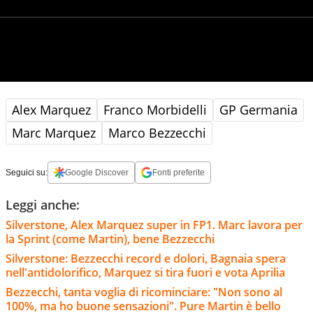
Alex Marquez
Franco Morbidelli
GP Germania
Marc Marquez
Marco Bezzecchi
Seguici su:
Google Discover
Fonti preferite
Leggi anche:
Silverstone, Alex Marquez super in FP1. Marc lavora per
la Sprint (come Martin), bene Bezzecchi
Silverstone: Bezzecchi record e dolori, Bagnaia spera
nell'antidolorifico, Marquez si tira fuori e vota Aprilia
Bezzecchi, tanta voglia di ricominciare: "Non sono al
100%, ma ho buone sensazioni". Pure Martin è bello