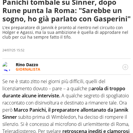
Panichi tombale su Sinner, dopo
Rune punta la Roma: "Sarebbe un
sogno, ho già parlato con Gasperini"
L'ex preparatore di Jannik è pronto al rientro nel circuito con
Holger e Agassi, ma la sua ambizione è quella di approdare nel
club per cui ha sempre fatto il tifo.
24/07/25 15:52
Rino Dazzo
GIORNALISTA
Se mai ci fosse modo di traslare il glossario del calcio in
una nicchia di esperti, lui ne farebbe parte. Non si perde
Se ne è stato zitto nei giorni più difficili, quelli del
una svista arbitrale né gli umori social del mondo delle
licenziamento dovuto – pare – a qualche p
arola di troppo
curve
durante alcune interviste.
A qualche segreto di spogliatoio
raccontato con disinvoltura e destinato a rimanere tale. Ora
però
Marco Panichi, il preparatore allontanato da Jannik
Sinner
subito prima di Wimbledon, ha deciso di rompere il
silenzio. Si è concesso al microfono di un’emittente di Roma,
Teleradiostereo. Per svelare
retroscena inediti e clamorosi