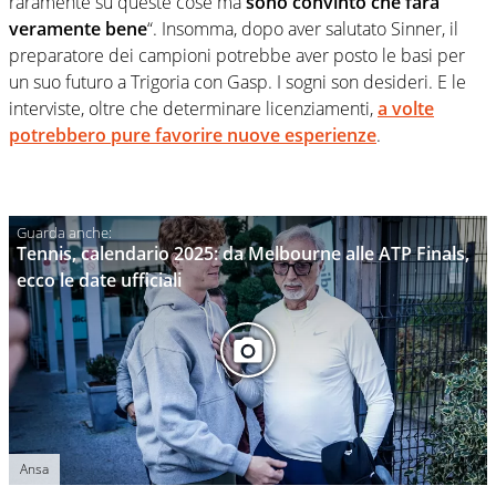
raramente su queste cose ma
sono convinto che farà
veramente bene
“. Insomma, dopo aver salutato Sinner, il
preparatore dei campioni potrebbe aver posto le basi per
un suo futuro a Trigoria con Gasp. I sogni son desideri. E le
interviste, oltre che determinare licenziamenti,
a volte
potrebbero pure favorire nuove esperienze
.
Tennis, calendario 2025: da Melbourne alle ATP Finals,
ecco le date ufficiali
Ansa