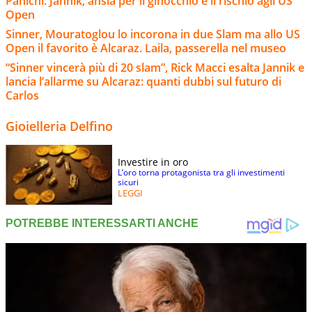
Panichi. Jannik, ansia per il ginocchio e il rischio agli US
Open
Sinner, Mouratoglou lo incorona in due Slam ma allo US
Open il favorito è Alcaraz. Laila, passerella nel museo
“Sinner vincerà più di 20 slam”, Rick Macci esalta Jannik e
lancia l’allarme su Alcaraz: quanti dubbi sul futuro di
Carlos
Gioielleria Delfino
Investire in oro
L’oro torna protagonista tra gli investimenti
sicuri
LEGGI