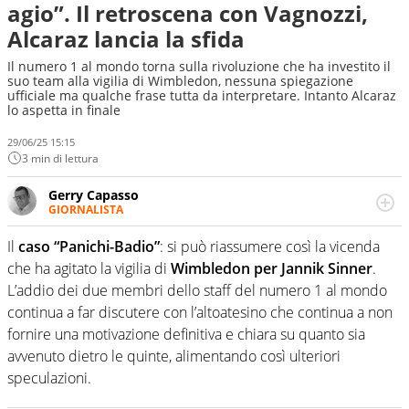
agio”. Il retroscena con Vagnozzi,
Alcaraz lancia la sfida
Il numero 1 al mondo torna sulla rivoluzione che ha investito il
suo team alla vigilia di Wimbledon, nessuna spiegazione
ufficiale ma qualche frase tutta da interpretare. Intanto Alcaraz
lo aspetta in finale
29/06/25 15:15
3 min di lettura
Gerry Capasso
GIORNALISTA
Per lui gli sport americani non hanno segreti: basket,
football, baseball e la capacità innata di trovare la notizia
Il
caso “Panichi-Badio”
: si può riassumere così la vicenda
dove altri non vedono granché
che ha agitato la vigilia di
Wimbledon per Jannik Sinner
.
L’addio dei due membri dello staff del numero 1 al mondo
continua a far discutere con l’altoatesino che continua a non
fornire una motivazione definitiva e chiara su quanto sia
avvenuto dietro le quinte, alimentando così ulteriori
speculazioni.