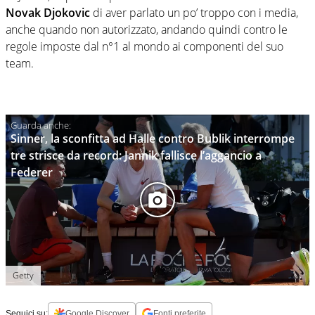
Novak Djokovic
di aver parlato un po’ troppo con i media,
anche quando non autorizzato, andando quindi contro le
regole imposte dal n°1 al mondo ai componenti del suo
team.
Sinner, la sconfitta ad Halle contro Bublik interrompe
tre strisce da record: Jannik fallisce l’aggancio a
Federer
Getty
Seguici su:
Google Discover
Fonti preferite