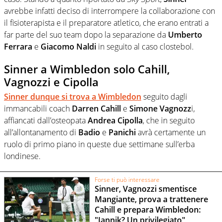
avrebbe infatti deciso di interrompere la collaborazione con
il fisioterapista e il preparatore atletico, che erano entrati a
far parte del suo team dopo la separazione da
Umberto
Ferrara
e
Giacomo Naldi
in seguito al caso clostebol.
Sinner a Wimbledon solo Cahill,
Vagnozzi e Cipolla
Sinner
dunque si trova a
Wimbledon
seguito dagli
immancabili coach
Darren Cahill
e
Simone Vagnozz
i,
affiancati dall’osteopata
Andrea Cipolla
, che in seguito
all’allontanamento di
Badio
e
Panichi
avrà certamente un
ruolo di primo piano in queste due settimane sull’erba
londinese.
Forse ti può interessare
Sinner, Vagnozzi smentisce
Mangiante, prova a trattenere
Cahill e prepara Wimbledon:
"Jannik? Un privilegiato"