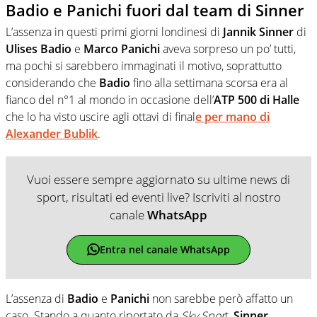
Badio e Panichi fuori dal team di Sinner
L’assenza in questi primi giorni londinesi di
Jannik Sinner
di
Ulises Badio
e
Marco Panichi
aveva sorpreso un po’ tutti,
ma pochi si sarebbero immaginati il motivo, soprattutto
considerando che
Badio
fino alla settimana scorsa era al
fianco del n°1 al mondo in occasione dell’
ATP 500 di Halle
che lo ha visto uscire agli ottavi di final
e per mano di
Alexander Bublik
.
Vuoi essere sempre aggiornato su ultime news di
sport, risultati ed eventi live? Iscriviti al nostro
canale
WhatsApp
Entra nel canale WhatsApp
L’assenza di
Badio
e
Panichi
non sarebbe però affatto un
caso. Stando a quanto riportato da
Sky Spor
t,
Sinner