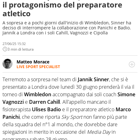
il protagonismo del preparatore
atletico
A sopresa e a pochi giorni dall'inizio di Wimbledon, Sinner ha
deciso di interrompere la collaborazione con Panichi e Badio.
Jannik a Londra con i soli Cahill, Vagnozzi e Cipolla
27/06/25 15:32
3 min di lettura
Matteo Morace
LIVE SPORT SPECIALIST
La multimedialità quale approccio personale e
professionale. Ama raccontare lo sport focalizzando ogni
Terremoto a sorpresa nel team di
Jannik Sinner
, che si è
attenzione sul tempo reale: la verità della dirette non
presentato a Londra dove lunedì 30 giugno prenderà il via il
sono opinioni ma fatti
torneo di
Wimbledon
accompagnato dai soli coach
Simone
Vagnozzi
e
Darren Cahill
. All’appello mancano il
fisioterapista
Ulises Badio
e il preparatore atletico
Marco
Panichi
, che come riporta
Sky Sport
non fanno più parte
della squadra del n°1 al mondo, che dovrebbe dare
spiegazioni in merito in occasione del
Media Day
in
programma sabato 28 giugno.