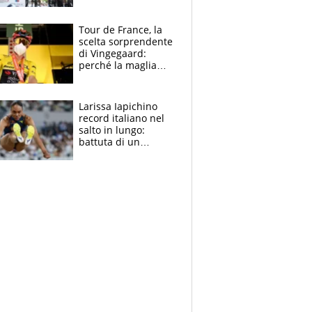
rito della Norvegia
di Haaland e
compagni
Tour de France, la
scelta sorprendente
di Vingegaard:
perché la maglia
gialla indossa la
mascherina, il
rischio da evitare
Larissa Iapichino
record italiano nel
salto in lungo:
battuta di un
centimetro mamma
Fiona May