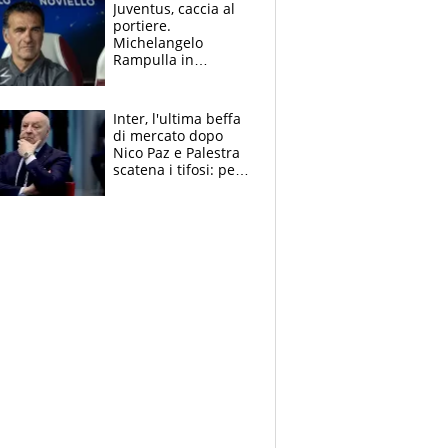
dopo il derby
Juventus, caccia al
portiere.
Michelangelo
Rampulla in
esclusiva: “Suzuki in
prestito dal PSG?
Roba da Lega Pro.
Inter, l'ultima beffa
Caprile profilo
di mercato dopo
giusto”
Nico Paz e Palestra
scatena i tifosi: per
Marotta una doccia
fredda