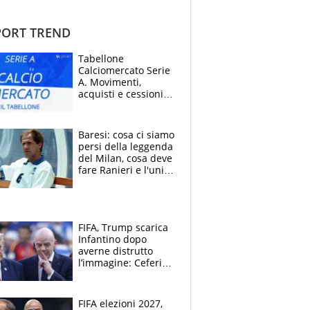
ORT TREND
Tabellone
Calciomercato Serie
A. Movimenti,
acquisti e cessioni:
estate 2026-27
Baresi: cosa ci siamo
persi della leggenda
del Milan, cosa deve
fare Ranieri e l'unico
neo di una carriera
immacolata
FIFA, Trump scarica
Infantino dopo
averne distrutto
l’immagine: Ceferin
sceglie la
Supercoppa per il
contrattacco
FIFA elezioni 2027,