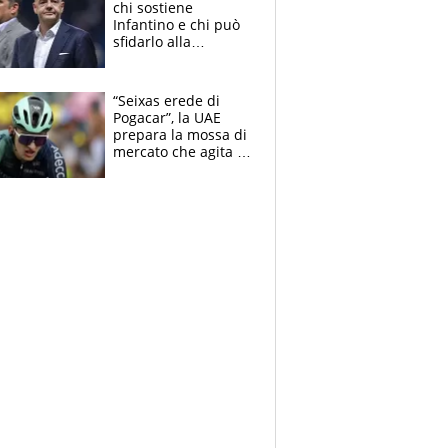
chi sostiene
Infantino e chi può
sfidarlo alla
presidenza: la
nuova geografia del
calcio
“Seixas erede di
Pogacar”, la UAE
prepara la mossa di
mercato che agita la
Francia. Ciccone,
che beffa alla Vuelta
a Burgos