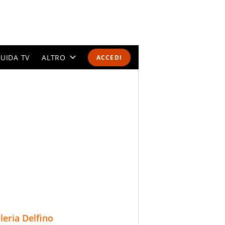
UIDA TV
ALTRO
ACCEDI
CALENDARI E CLASSIFICHE
ALTRI SPORT
MONDIALI 2026
OLIMPIADI
GOSSIP
LIFESTYLE
lleria Delfino