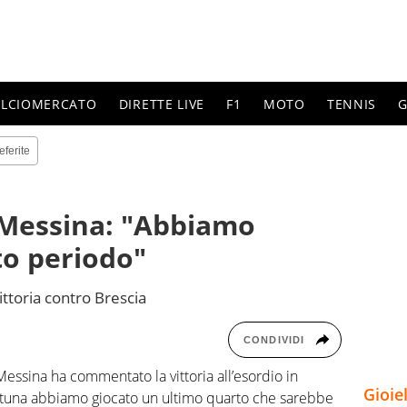
ALCIOMERCATO
DIRETTE LIVE
F1
MOTO
TENNIS
G
eferite
 Messina: "Abbiamo
to periodo"
ittoria contro Brescia
CONDIVIDI
Messina ha commentato la vittoria all’esordio in
Gioie
rtuna abbiamo giocato un ultimo quarto che sarebbe