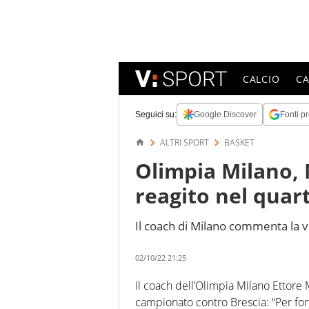
CALCIO
C
Seguici su:
Google Discover
Fonti pr
ALTRI SPORT
BASKET
Olimpia Milano,
reagito nel quar
Il coach di Milano commenta la v
02/10/22 21:25
Il coach dell’Olimpia Milano Ettore 
campionato contro Brescia: “Per fo