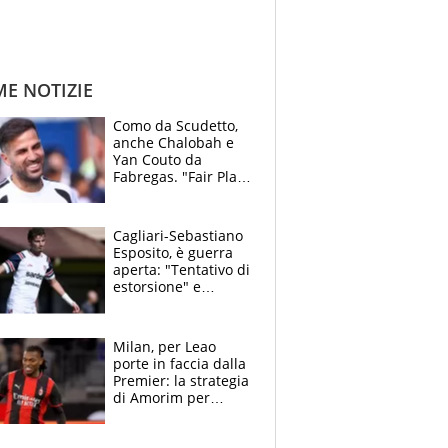
ME NOTIZIE
Como da Scudetto,
anche Chalobah e
Yan Couto da
Fabregas. "Fair Play
Finanziario?
Pagheremo la
multa"
Cagliari-Sebastiano
Esposito, è guerra
aperta: "Tentativo di
estorsione" e
"certificato medico
imbarazzante"
Milan, per Leao
porte in faccia dalla
Premier: la strategia
di Amorim per
recuperarlo e il
grazie ad Allegri