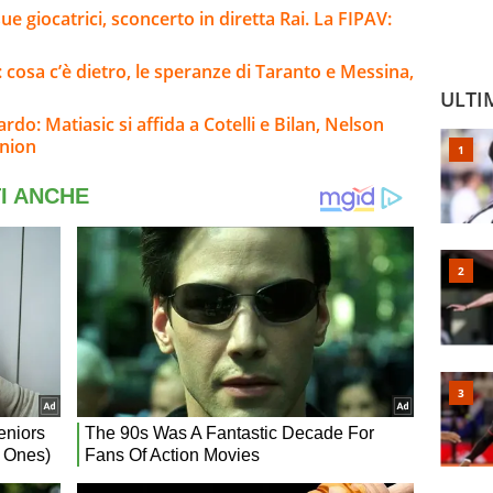
ue giocatrici, sconcerto in diretta Rai. La FIPAV:
i: cosa c’è dietro, le speranze di Taranto e Messina,
ULTI
rdo: Matiasic si affida a Cotelli e Bilan, Nelson
nnion