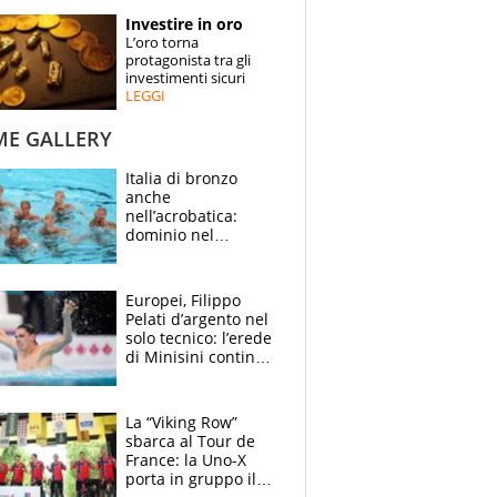
STORIE
Investire in oro
L’oro torna
SPECIALI
protagonista tra gli
investimenti sicuri
LEGGI
ESPERTI
ME GALLERY
CONTATTI
Italia di bronzo
anche
nell’acrobatica:
dominio nel
medagliere, ora
tocca a Ceccon, Curti
e compagni
Europei, Filippo
continuare
Pelati d’argento nel
solo tecnico: l’erede
di Minisini continua
a stupire, Los
Angeles è già nel
mirino
La “Viking Row”
sbarca al Tour de
France: la Uno-X
porta in gruppo il