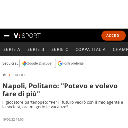
ACCEDI
SERIE A
SERIE B
SERIE C
COPPA ITALIA
CHAMP
Seguici su:
Google Discover
Fonti preferite
CALCIO
Napoli, Politano: "Potevo e volevo
fare di più"
Il giocatore partenopeo: "Per il futuro vedrò con il mio agente e
la società, ora mi godo le vacanze".
19/06/22 19:00