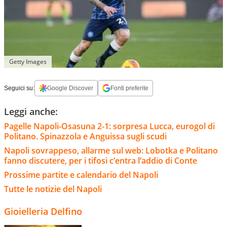
Getty Images
Seguici su:
Google Discover
Fonti preferite
Leggi anche:
Pagelle Napoli-Osasuna 2-1: sorpresa Lucca, eurogol di
Politano. Spinazzola e Anguissa sugli scudi
Napoli sovrappeso, allarme sul web: Lobotka e Politano
fanno discutere, per i tifosi c’entra l’addio di Conte
Prossime partite e calendario del Napoli
Tutte le notizie del Napoli
Gioielleria Delfino