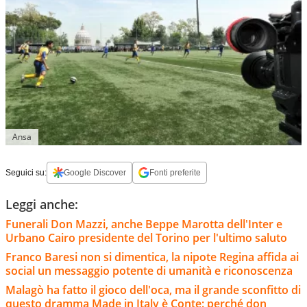
Ansa
Seguici su:
Google Discover
Fonti preferite
Leggi anche:
Funerali Don Mazzi, anche Beppe Marotta dell'Inter e
Urbano Cairo presidente del Torino per l'ultimo saluto
Franco Baresi non si dimentica, la nipote Regina affida ai
social un messaggio potente di umanità e riconoscenza
Malagò ha fatto il gioco dell'oca, ma il grande sconfitto di
questo dramma Made in Italy è Conte: perché don