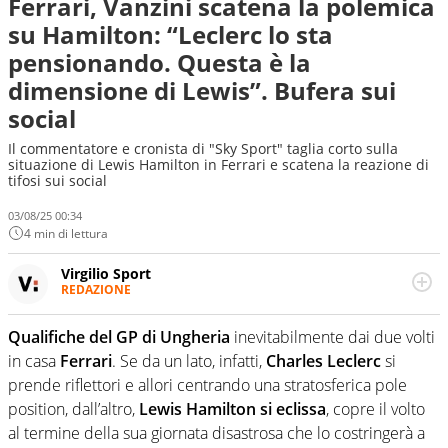
Ferrari, Vanzini scatena la polemica
su Hamilton: “Leclerc lo sta
pensionando. Questa è la
dimensione di Lewis”. Bufera sui
social
Il commentatore e cronista di "Sky Sport" taglia corto sulla
situazione di Lewis Hamilton in Ferrari e scatena la reazione di
tifosi sui social
03/08/25 00:34
4 min di lettura
Virgilio Sport
REDAZIONE
Da oltre 20 anni informa in modo obiettivo e
appassionato su tutto il mondo dello sport. Calcio,
Qualifiche del GP di Ungheria
inevitabilmente dai due volti
calciomercato, F1, Motomondiale ma anche tennis,
in casa
Ferrari
. Se da un lato, infatti,
Charles Leclerc
si
volley, basket: su Virgilio Sport i tifosi e gli appassionati
sanno che troveranno sempre copertura completa e
prende riflettori e allori centrando una stratosferica pole
zero faziosità. La squadra di Virgilio Sport è formata da
position, dall’altro,
Lewis Hamilton si eclissa
, copre il volto
giornalisti ed esperti di sport abili sia nel gioco di
al termine della sua giornata disastrosa che lo costringerà a
rimessa quando intercettano le notizie e le rilanciano