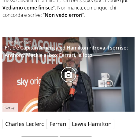
messo davanti a Hamilton”, “Un bel
bookmark
ci vuole qui.
Vediamo come finisce
”. Non manca, comunque, chi
concorda e scrive: “
Non vedo errori
”.
F1, c'è Capitan America ed Hamilton ritrova il sorriso:
Anthony Mackie al box Ferrari, le foto
Getty
Charles Leclerc
Ferrari
Lewis Hamilton