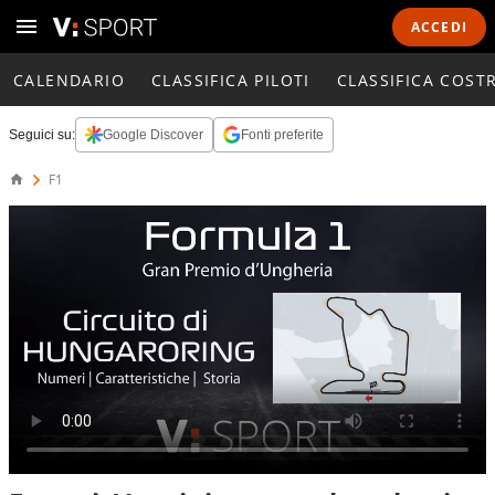
ACCEDI
CALENDARIO
CLASSIFICA PILOTI
CLASSIFICA COST
Seguici su:
Google Discover
Fonti preferite
F1