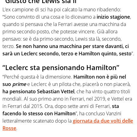
“Giusto che Lewis sia lì”
L’ex campione di sci ha poi calcato la mano ribadendo:
“Sono convinto di una cosa e lo dicevamo a
inizio stagione
,
quando si pensava che la Ferrari avesse una macchina da
primo secondo posto, che potesse vincere. Già allora
pensavo: se è da primo-secondo, Lewis sta là, secondo,
terzo.
Se non hanno una macchina per stare davanti, ci
sarà un Leclerc secondo, terzo e Hamilton quinto, sesto
”.
“Leclerc sta pensionando Hamilton”
“Perché questa è la dimensione.
Hamilton non è più nel
suo
prime
e Leclerc è un pilota che, piacerà o non piacerà,
ha pensionato Sebastian Vettel
, che ha vinto quattro titoli
mondiali. Al suo primo anno in Ferrari, nel 2019, e Vettel era
in Ferrari dal 2015. Ora, dopo sette anni di Ferrari,
sta
facendo lo stesso con Hamilton
”, ha concluso Vanzini
letteralmente scatenato dopo la
giornata da due volti delle
Rosse
.