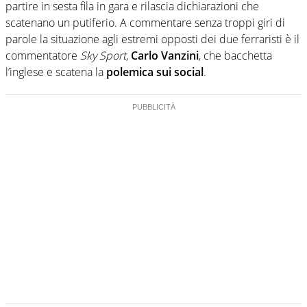
partire in sesta fila in gara e rilascia dichiarazioni che
verso la rete, sia nella costruzione dal basso quando
creano contenuti 100% originali ed esclusivi.
scatenano un putiferio. A commentare senza troppi giri di
parole la situazione agli estremi opposti dei due ferraristi è il
commentatore
Sky Sport
,
Carlo Vanzini
, che bacchetta
l’inglese e scatena la
polemica sui social
.