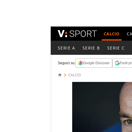
CALCIO
C
SERIE A
SERIE B
SERIE C
Seguici su:
Google Discover
Fonti pr
CALCIO