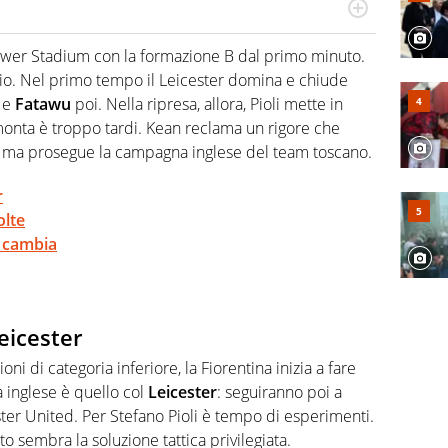
a tesi di laurea sugli stadi di proprietà in Italia. Il calcio
abile tra passione e professione. Per Virgilio Sport
ower Stadium con la formazione B dal primo minuto.
aglia l'universo mondo dello sport per antonomasia
zio. Nel primo tempo il Leicester domina e chiude
 e
Fatawu
poi. Nella ripresa, allora, Pioli mette in
monta è troppo tardi. Kean reclama un rigore che
tta ma prosegue la campagna inglese del team toscano.
r
olte
n cambia
Leicester
i di categoria inferiore, la Fiorentina inizia a fare
a inglese è quello col
Leicester
: seguiranno poi a
er United. Per Stefano Pioli è tempo di esperimenti.
o sembra la soluzione tattica privilegiata.