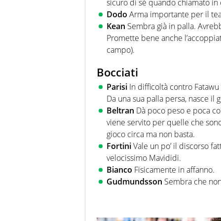
sicuro di sé quando chiamato in 
Dodo
Arma importante per il te
Kean
Sembra già in palla. Avrebb
Promette bene anche l’accoppiat
campo).
Bocciati
Parisi
In difficoltà contro Fatawu 
Da una sua palla persa, nasce il 
Beltran
Dà poco peso e poca cons
viene servito per quelle che sono
gioco circa ma non basta.
Fortini
Vale un po’ il discorso fatt
velocissimo Mavididi.
Bianco
Fisicamente in affanno.
Gudmundsson
Sembra che non 