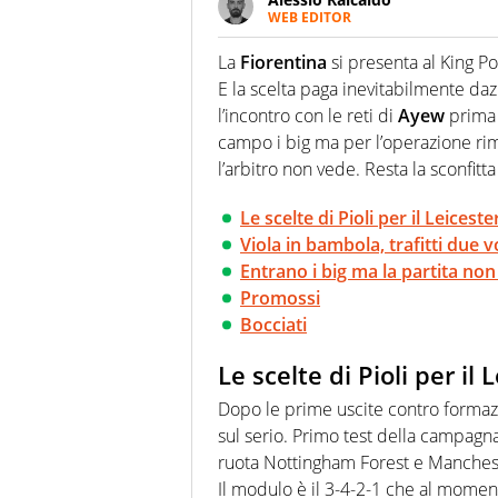
WEB EDITOR
Un figlio che si chiama Diego e l
quale filo conduttore irrinunci
La
Fiorentina
si presenta al King P
indaga, approfondisce e scand
E la scelta paga inevitabilmente da
l’incontro con le reti di
Ayew
prima
campo i big ma per l’operazione ri
l’arbitro non vede. Resta la sconfi
Le scelte di Pioli per il Leiceste
Viola in bambola, trafitti due v
Entrano i big ma la partita no
Promossi
Bocciati
Le scelte di Pioli per il 
Dopo le prime uscite contro formazion
sul serio. Primo test della campagn
ruota Nottingham Forest e Manchest
Il modulo è il 3-4-2-1 che al moment