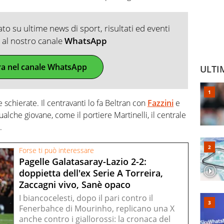
o su ultime news di sport, risultati ed eventi
ti al nostro canale
WhatsApp
ra nel canale WhatsApp
ULTI
 schierate. Il centravanti lo fa Beltran con
Fazzini
e
alche giovane, come il portiere Martinelli, il centrale
.
Forse ti può interessare
Pagelle Galatasaray-Lazio 2-2:
doppietta dell'ex Serie A Torreira,
Zaccagni vivo, Sanè opaco
I biancocelesti, dopo il pari contro il
Fenerbahce di Mourinho, replicano una X
anche contro i giallorossi: la cronaca del