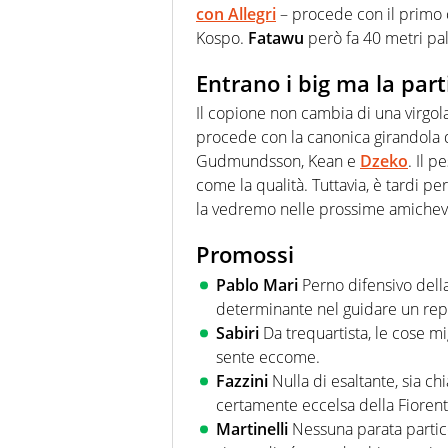
con Allegri
– procede con il primo c
Kospo.
Fatawu
però fa 40 metri pall
Entrano i big ma la par
Il copione non cambia di una virgola 
procede con la canonica girandola di
Gudmundsson, Kean e
Dzeko
. Il 
come la qualità. Tuttavia, è tardi p
la vedremo nelle prossime amichevoli
Promossi
Pablo Mari
Perno difensivo della
determinante nel guidare un repa
Sabiri
Da trequartista, le cose mig
sente eccome.
Fazzini
Nulla di esaltante, sia ch
certamente eccelsa della Fiorent
Martinelli
Nessuna parata parti