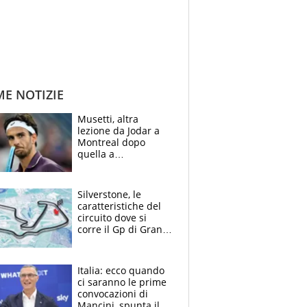
ME NOTIZIE
Musetti, altra
lezione da Jodar a
Montreal dopo
quella a
Washington: "Avrei
voluto spaccare
tutto"
Silverstone, le
caratteristiche del
circuito dove si
corre il Gp di Gran
Bretagna del
Motomondiale
Italia: ecco quando
ci saranno le prime
convocazioni di
Mancini, spunta il