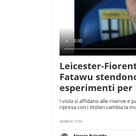
Leicester-Fiorent
Fatawu stendono 
esperimenti per 
I viola si affidano alle riserve e
ripresa con i titolari cambia la m
03/08/25 17:54
Alessio Raicaldo