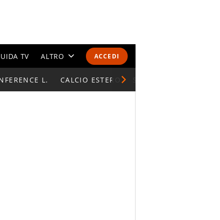
UIDA TV
ALTRO
ACCEDI
NFERENCE L.
CALENDARI E CLASSIFICHE
CALCIO ESTERO
SUPERCOPPA ITALIAN
ALTRI SPORT
MONDIALI 2026
OLIMPIADI
GOSSIP
LIFESTYLE