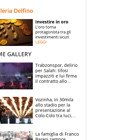
STORIE
lleria Delfino
SPECIALI
Investire in oro
L’oro torna
ESPERTI
protagonista tra gli
investimenti sicuri
LEGGI
CONTATTI
ME GALLERY
Trabzonspor, delirio
per Salah: tifosi
impazziti e lui firma
il contratto allo
stadio
Vozinha, in 30mila
allo stadio per la
presentazione al
Colo-Colo tra luci,
spettacolo, elicotteri
e paracadutisti
La famiglia di Franco
Baresi sempre