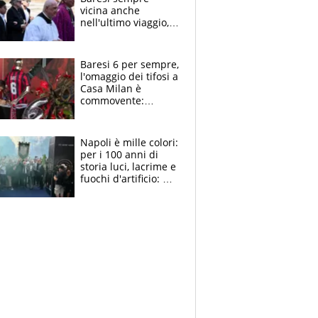
vicina anche
nell'ultimo viaggio,
la moglie Maura, i
figli e i suoi cari
circondati
Baresi 6 per sempre,
dall'affetto dei tifosi
l'omaggio dei tifosi a
Casa Milan è
commovente:
maglie, bandiere,
sciarpe, lacrime e
bigliettini
Napoli è mille colori:
per i 100 anni di
storia luci, lacrime e
fuochi d'artificio: De
Laurentiis salta al
coro anti-Juve