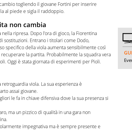
ambio togliendo il giovane Fortini per inserire
a al piede e sigla il raddoppio.
tita non cambia
nella ripresa. Dopo l’ora di gioco, la Fiorentina
 sostituzioni. Entrano i titolari come Dodo,
peso specifico della viola aumenta sensibilmente così
GUI
er recuperare la partita. Probabilmente la squadra vera
Even
. Oggi è stata giornata di esperimenti per Pioli.
 retroguardia viola. La sua esperienza è
rto assai giovane.
liori le fa in chiave difensiva dove la sua presenza si
iaro, ma un pizzico di qualità in una gara non
ina.
colarmente impegnativa ma è sempre presente e