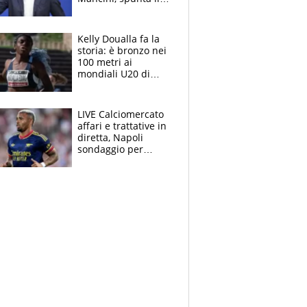
nome di Bergomi
Kelly Doualla fa la
storia: è bronzo nei
100 metri ai
mondiali U20 di
Eugene. "Ho
spazzato via l'ansia
con una gran finale"
LIVE Calciomercato
affari e trattative in
diretta, Napoli
sondaggio per
Gabriel Jesus. Juve-
dilemma portiere, si
accende l'Atalanta