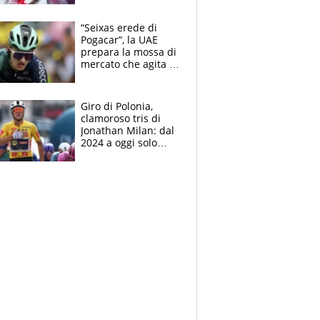
Cacciamani
“Seixas erede di
Pogacar”, la UAE
prepara la mossa di
mercato che agita la
Francia. Ciccone,
che beffa alla Vuelta
a Burgos
Giro di Polonia,
clamoroso tris di
Jonathan Milan: dal
2024 a oggi solo
Pogacar ha vinto più
di lui. Bene Romele
e Skerl