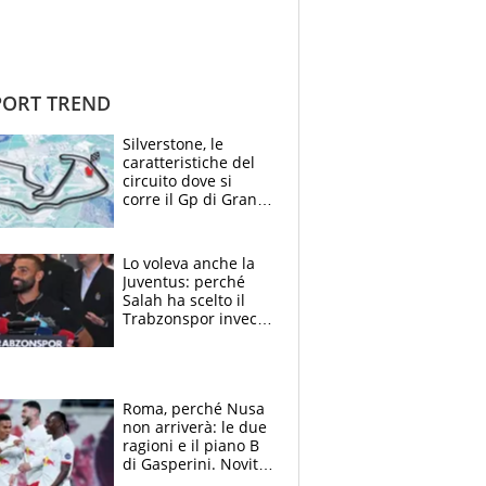
ORT TREND
Silverstone, le
caratteristiche del
circuito dove si
corre il Gp di Gran
Bretagna del
Motomondiale
Lo voleva anche la
Juventus: perché
Salah ha scelto il
Trabzonspor invece
di un top club
Roma, perché Nusa
non arriverà: le due
ragioni e il piano B
di Gasperini. Novità
su Pellegrini e