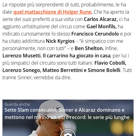
Le risposte più sorprendenti di tutti, probabilmente, le ha
date
quel mattacchione di Holger Rune
.
Che ha aperto la
serie dei suoi preferiti a sua volta con
Carlos Alcaraz,
ci ha
aggiunto un’istituzione del circus come
Gael Monfils,
ha
indicato curiosamente lo stesso
Francisco Cerundolo
e poi
ha citato addirittura
Nick Kyrgios
– “è simpatico con me
personalmente, non con tutti” – e
Ben Shelton.
Infine,
Lorenzo Musetti. Il carrarino ha giocato in casa
, per lui i
più simpatici del circuito sono tutti italiani:
Flavio Cobolli,
Lorenzo Sonego, Matteo Berrettini e Simone Bolelli
. Tutti
tranne Sinner, verrebbe da dire.
Sette Slam consecutivi, Sinner e Alcaraz dominano e
mettono nel mirino un altro record: le serie più lunghe