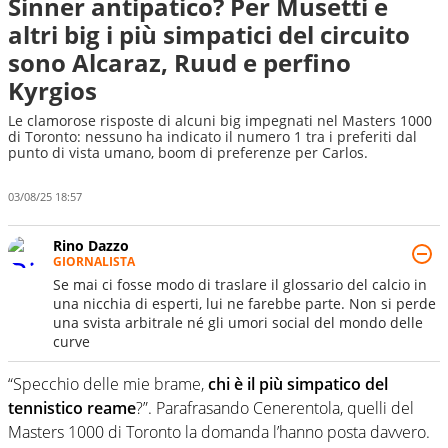
Sinner antipatico? Per Musetti e
altri big i più simpatici del circuito
sono Alcaraz, Ruud e perfino
Kyrgios
Le clamorose risposte di alcuni big impegnati nel Masters 1000
di Toronto: nessuno ha indicato il numero 1 tra i preferiti dal
punto di vista umano, boom di preferenze per Carlos.
03/08/25 18:57
Rino Dazzo
GIORNALISTA
Se mai ci fosse modo di traslare il glossario del calcio in
una nicchia di esperti, lui ne farebbe parte. Non si perde
una svista arbitrale né gli umori social del mondo delle
curve
“Specchio delle mie brame,
chi è il più simpatico del
tennistico reame
?”. Parafrasando Cenerentola, quelli del
Masters 1000 di Toronto la domanda l’hanno posta davvero.