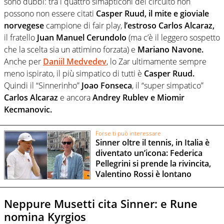
sono dubbi: tra i quattro simapticoni del circuito non
possono non essere citati
Casper Ruud, il mite e gioviale
norvegese
campione di fair play,
l’estroso Carlos Alcaraz,
il fratello
Juan Manuel Cerundolo
(ma c’è il leggero sospetto
che la scelta sia un attimino forzata) e
Mariano Navone.
Anche per
Daniil Medvedev
, lo Zar ultimamente sempre
meno ispirato, il più simpatico di tutti è
Casper Ruud.
Quindi il “Sinnerinho”
Joao Fonseca
, il “super simpatico”
Carlos Alcaraz
e ancora
Andrey Rublev e Miomir
Kecmanovic.
Forse ti può interessare
Sinner oltre il tennis, in Italia è
diventato un’icona: Federica
Pellegrini si prende la rivincita,
Valentino Rossi è lontano
Neppure Musetti cita Sinner: e Rune
nomina Kyrgios