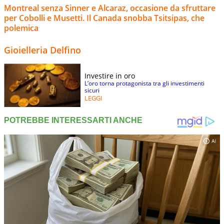
Montreal senza Sinner e Alcaraz, occasione da sfruttare
per Cobolli e Musetti. Il Canada snobba Tsitsipas, che
polemica
Gioielleria Delfino
Investire in oro
L’oro torna protagonista tra gli investimenti
sicuri
LEGGI