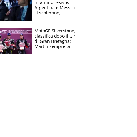
Infantino resiste.
Argentina e Messico
si schierano,
CONCACAF spaccata
MotoGP Silverstone,
classifica dopo il GP
di Gran Bretagna:
Martin sempre più
leader, ma
Bezzecchi avanza