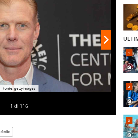
ULTI
Fonte: gettyimages
1
di
116
eferite