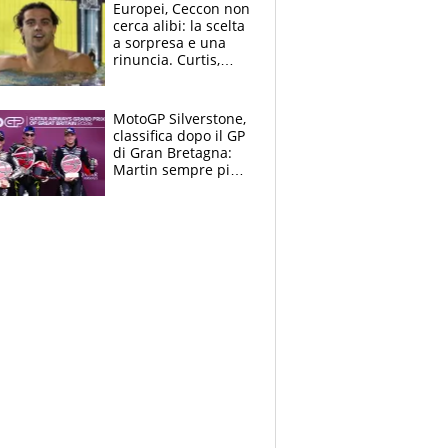
Europei, Ceccon non
cerca alibi: la scelta
a sorpresa e una
rinuncia. Curtis,
momento della
verità: “La pressione
c’è”
MotoGP Silverstone,
classifica dopo il GP
di Gran Bretagna:
Martin sempre più
leader, ma
Bezzecchi avanza