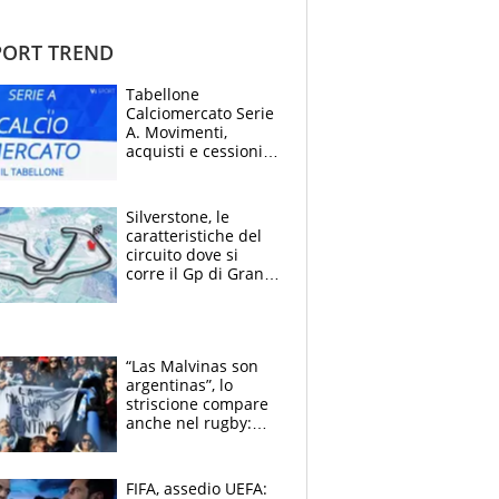
ORT TREND
Tabellone
Calciomercato Serie
A. Movimenti,
acquisti e cessioni:
estate 2026-27
Silverstone, le
caratteristiche del
circuito dove si
corre il Gp di Gran
Bretagna del
Motomondiale
“Las Malvinas son
argentinas”, lo
striscione compare
anche nel rugby:
dopo Messi e
compagni ormai è
un caso
FIFA, assedio UEFA: