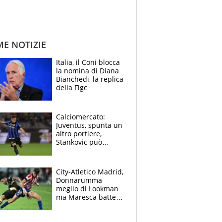
ME NOTIZIE
Italia, il Coni blocca
la nomina di Diana
Bianchedi, la replica
della Figc
Calciomercato:
Juventus, spunta un
altro portiere,
Stankovic può
lasciare l'Inter,
Morata richiesto in
Mls
City-Atletico Madrid,
Donnarumma
meglio di Lookman
ma Maresca batte
Simeone soprattutto
grazie all'arbitro