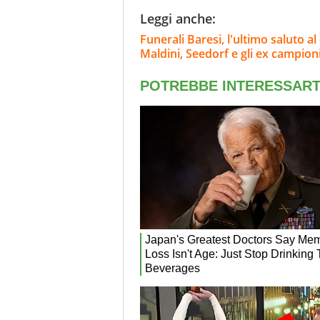
Leggi anche:
Funerali Baresi, l'ultimo saluto 
Maldini, Seedorf e gli ex campion