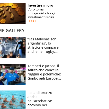
STORIE
Investire in oro
L’oro torna
SPECIALI
protagonista tra gli
investimenti sicuri
LEGGI
ESPERTI
ME GALLERY
CONTATTI
“Las Malvinas son
argentinas”, lo
striscione compare
anche nel rugby:
dopo Messi e
compagni ormai è
un caso
Tamberi e Jacobs, il
saluto che cancella
ruggini e polemiche:
Gimbo agli Europei
cerca un altro
miracolo
Italia di bronzo
anche
nell’acrobatica:
dominio nel