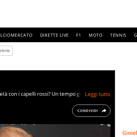
ALCIOMERCATO
DIRETTE LIVE
F1
MOTO
TENNIS
G
eferite
età con i capelli rossi? Un tempo giocava
notorietà limitato ma molto intenso e passò
o...
CONDIVIDI
Gioie