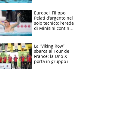
medagliere, ora
tocca a Ceccon, Curti
e compagni
Europei, Filippo
continuare
Pelati d’argento nel
solo tecnico: l’erede
di Minisini continua
a stupire, Los
Angeles è già nel
mirino
La “Viking Row”
sbarca al Tour de
France: la Uno-X
porta in gruppo il
rito della Norvegia
di Haaland e
compagni