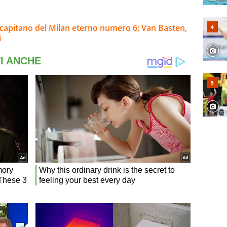
al capitano del Milan eterno numero 6: Van Basten,
i