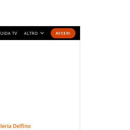
UIDA TV
ALTRO
ACCEDI
CALENDARI E CLASSIFICHE
ALTRI SPORT
MONDIALI 2026
OLIMPIADI
GOSSIP
LIFESTYLE
lleria Delfino