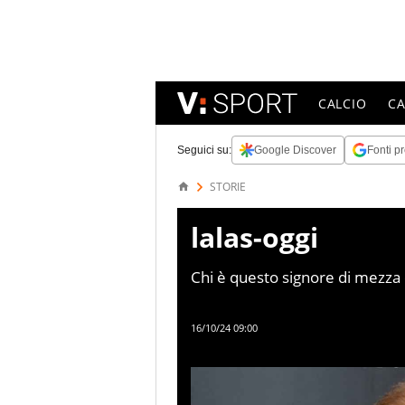
CALCIO
C
Seguici su:
Google Discover
Fonti pr
STORIE
lalas-oggi
Chi è questo signore di mezza 
difensore: ebbe un periodo di 
anche per il campionato italian
16/10/24 09:00