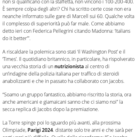
non si qualificano con la staffetta, non vincono i 100-200-400.
È sempre colpa degli altri? Chi ha scritto certe cose non era
neanche informato sulle gare di Marcell sui 60. Qualche volta
il complesso di superiorità può far male. Come abbiamo
detto ieri con Federica Pellegrini citando Madonna: ‘Italians
do it better'”.
A riscaldare la polemica sono stati ‘il Washington Post’ e il
‘Times’. Il quotidiano britannico, in particolare, ha rispolverato
una vecchia storia di un
nutrizionista
al centro di
un’indagine della polizia italiana per traffico di steroidi
anabolizzanti e che in passato ha collaborato con Jacobs.
“Soamo un gruppo fantastico, abbiamo riscritto la storia, ora
anche americani e giamaicani sanno che ci siamo noi” la
secca replica di Jacobs dopo la premiazione.
La Torre spinge poi lo sguardo più avanti, alla prossima
Olimpiade,
Parigi 2024
. distante solo tre anni e che sarà per