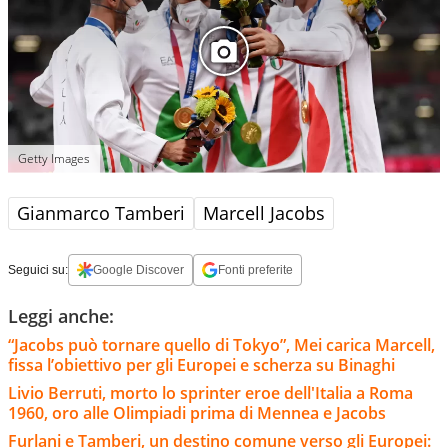
Getty Images
Gianmarco Tamberi
Marcell Jacobs
Seguici su:
Google Discover
Fonti preferite
Leggi anche:
“Jacobs può tornare quello di Tokyo”, Mei carica Marcell,
fissa l’obiettivo per gli Europei e scherza su Binaghi
Livio Berruti, morto lo sprinter eroe dell'Italia a Roma
1960, oro alle Olimpiadi prima di Mennea e Jacobs
Furlani e Tamberi, un destino comune verso gli Europei: