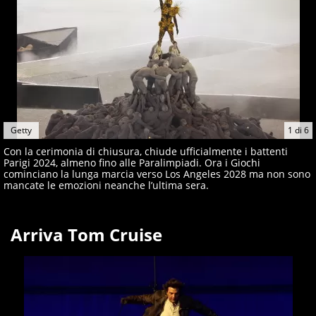
giornalisti ed esperti di sport abili sia nel gioco di
rimessa quando intercettano le notizie e le rilanciano
verso la rete, sia nella costruzione dal basso quando
creano contenuti 100% originali ed esclusivi.
Getty
1
di
6
Con la cerimonia di chiusura, chiude ufficialmente i battenti
Parigi 2024, almeno fino alle Paralimpiadi. Ora i Giochi
cominciano la lunga marcia verso Los Angeles 2028 ma non sono
mancate le emozioni neanche l’ultima sera.
Arriva Tom Cruise