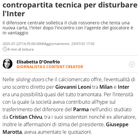
contropartita tecnica per disturbare
l'Inter
Il difensore centrale solletica il club rossonero che tenta una
nuova carta, l'Inter dopo l'incontro con l'agente del giocatore è
in vantaggio
2025-07-22T14:35:00+0000
Aggiornamento:
23/07/25 17:50
4 min di lettura
Elisabetta D'Onofrio
GIORNALISTA E CONTENT CREATOR
Giornalista professionista dal 2007, scrive per curiosità
personale e necessità: soprattutto di calcio, di sport e dei
Nelle
sliding doors
che il calciomercato offre, l’eventualità di
suoi protagonisti, concedendosi innocenti evasioni
uno scontro diretto per
Giovanni Leoni
tra
Milan
e
Inter
nell'ambito della creazione di format. Un tempo ala
era una possibilità quasi del tutto tramontata. Per l’intensità
destra, oggi si sente a suo agio nel ruolo di libero. Cura
con la quale la società aveva contribuito all’hype sul
una classifica riservata dei migliori 5 calciatori di sempre.
trasferimento del difensore del
Parma
nell’undici studiato
da
Cristian Chivu
, tra i suoi sostenitori nonché ex allenatore,
inoltre le affermazioni di stima del presidente,
Giuseppe
Marotta
, aveva aumentato le quotazioni.