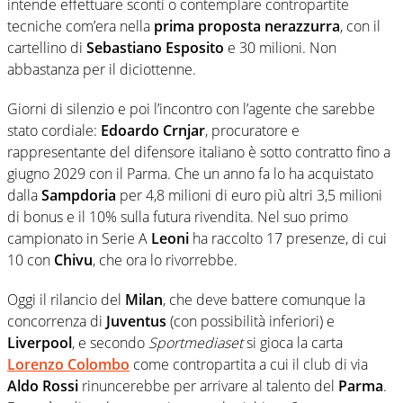
intende effettuare sconti o contemplare contropartite
tecniche com’era nella
prima proposta nerazzurra
, con il
cartellino di
Sebastiano Esposito
e 30 milioni. Non
abbastanza per il diciottenne.
Giorni di silenzio e poi l’incontro con l’agente che sarebbe
stato cordiale:
Edoardo Crnjar
, procuratore e
rappresentante del difensore italiano è sotto contratto fino a
giugno 2029 con il Parma. Che un anno fa lo ha acquistato
dalla
Sampdoria
per 4,8 milioni di euro più altri 3,5 milioni
di bonus e il 10% sulla futura rivendita. Nel suo primo
campionato in Serie A
Leoni
ha raccolto 17 presenze, di cui
10 con
Chivu
, che ora lo rivorrebbe.
Oggi il rilancio del
Milan
, che deve battere comunque la
concorrenza di
Juventus
(con possibilità inferiori) e
Liverpool
, e secondo
Sportmediaset
si gioca la carta
Lorenzo Colombo
come contropartita a cui il club di via
Aldo Rossi
rinuncerebbe per arrivare al talento del
Parma
.