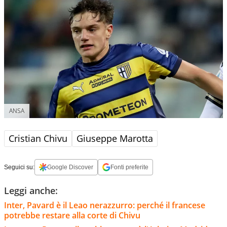
ANSA
Cristian Chivu
Giuseppe Marotta
Seguici su:
Google Discover
Fonti preferite
Leggi anche:
Inter, Pavard è il Leao nerazzurro: perché il francese
potrebbe restare alla corte di Chivu