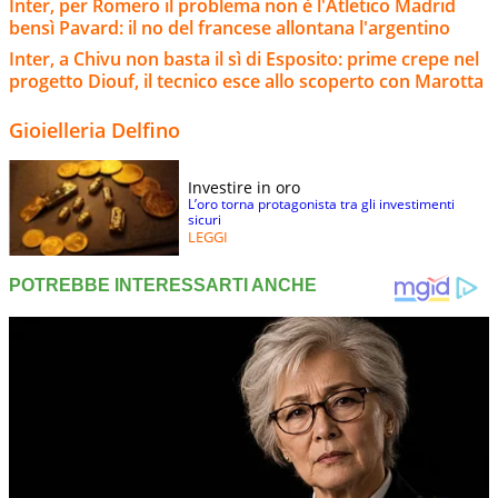
Inter, per Romero il problema non è l'Atletico Madrid
bensì Pavard: il no del francese allontana l'argentino
Inter, a Chivu non basta il sì di Esposito: prime crepe nel
progetto Diouf, il tecnico esce allo scoperto con Marotta
Gioielleria Delfino
Investire in oro
L’oro torna protagonista tra gli investimenti
sicuri
LEGGI