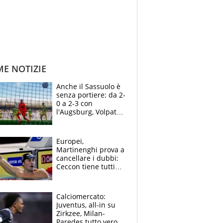
ME NOTIZIE
Anche il Sassuolo è
senza portiere: da 2-
0 a 2-3 con
l'Augsburg, Volpato
non basta, che
errori di Muric
Europei,
Martinenghi prova a
cancellare i dubbi:
Ceccon tiene tutti
col fiato sospeso.
Pellegrini punta su
Curtis
Calciomercato:
Juventus, all-in su
Zirkzee, Milan-
Paredes tutto vero,