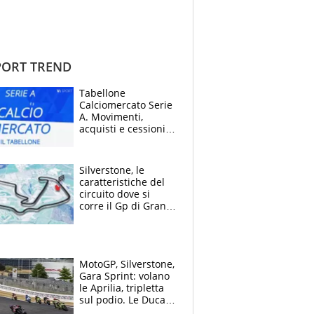
ORT TREND
Tabellone
Calciomercato Serie
A. Movimenti,
acquisti e cessioni:
estate 2026-27
Silverstone, le
caratteristiche del
circuito dove si
corre il Gp di Gran
Bretagna del
Motomondiale
MotoGP, Silverstone,
Gara Sprint: volano
le Aprilia, tripletta
sul podio. Le Ducati
crollano