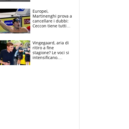
Europei,
Martinenghi prova a
cancellare i dubbi:
Ceccon tiene tutti
col fiato sospeso.
Pellegrini punta su
Curtis
Vingegaard, aria di
ritiro a fine
stagione? Le voci si
intensificano.
Pogacar, niente
Sanremo nel 2027:
vuole la Roubaix