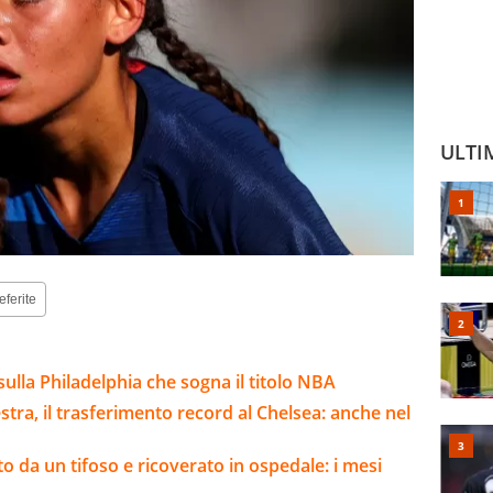
ULTI
eferite
sulla Philadelphia che sogna il titolo NBA
stra, il trasferimento record al Chelsea: anche nel
o da un tifoso e ricoverato in ospedale: i mesi