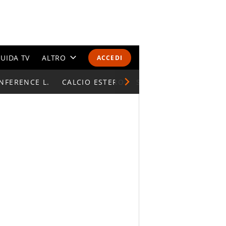
UIDA TV
ALTRO
ACCEDI
NFERENCE L.
CALENDARI E CLASSIFICHE
CALCIO ESTERO
SUPERCOPPA ITALIAN
ALTRI SPORT
MONDIALI 2026
OLIMPIADI
GOSSIP
LIFESTYLE