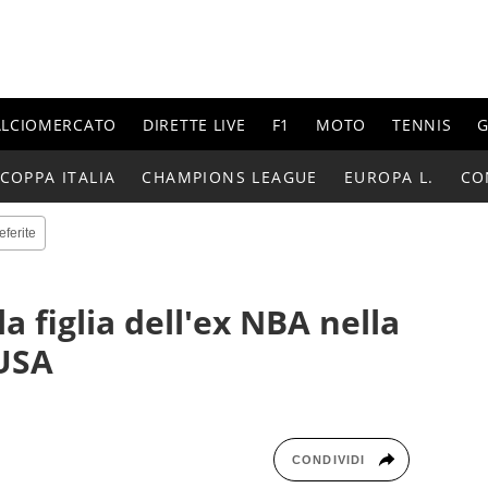
ALCIOMERCATO
DIRETTE LIVE
F1
MOTO
TENNIS
G
COPPA ITALIA
CHAMPIONS LEAGUE
EUROPA L.
CO
eferite
a figlia dell'ex NBA nella
 USA
CONDIVIDI