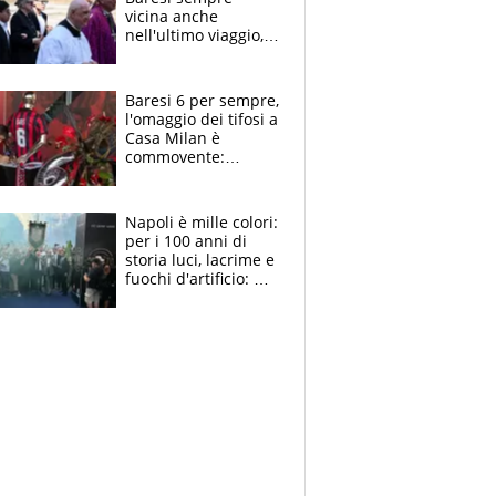
vicina anche
nell'ultimo viaggio,
la moglie Maura, i
figli e i suoi cari
circondati
Baresi 6 per sempre,
dall'affetto dei tifosi
l'omaggio dei tifosi a
Casa Milan è
commovente:
maglie, bandiere,
sciarpe, lacrime e
bigliettini
Napoli è mille colori:
per i 100 anni di
storia luci, lacrime e
fuochi d'artificio: De
Laurentiis salta al
coro anti-Juve