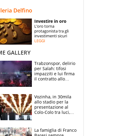
STORIE
lleria Delfino
SPECIALI
Investire in oro
L’oro torna
ESPERTI
protagonista tra gli
investimenti sicuri
LEGGI
CONTATTI
ME GALLERY
Trabzonspor, delirio
per Salah: tifosi
impazziti e lui firma
il contratto allo
stadio
Vozinha, in 30mila
allo stadio per la
presentazione al
Colo-Colo tra luci,
spettacolo, elicotteri
e paracadutisti
La famiglia di Franco
Baresi sempre