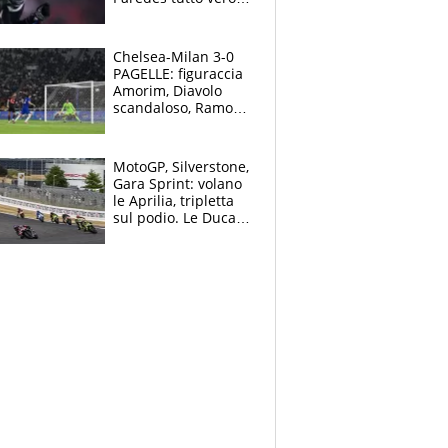
Lukaku lascia il
Napoli
Chelsea-Milan 3-0
PAGELLE: figuraccia
Amorim, Diavolo
scandaloso, Ramos
già rimandato
MotoGP, Silverstone,
Gara Sprint: volano
le Aprilia, tripletta
sul podio. Le Ducati
crollano