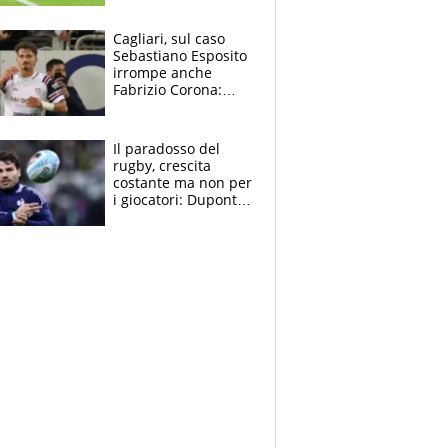
rinnova: le cifre
Cagliari, sul caso
Sebastiano Esposito
irrompe anche
Fabrizio Corona:
“Ecco cosa è
successo, ho le
prove”
Il paradosso del
rugby, crescita
costante ma non per
i giocatori: Dupont
(il più pagato al
mondo) guadagna
solo 1,4 milioni
all'anno