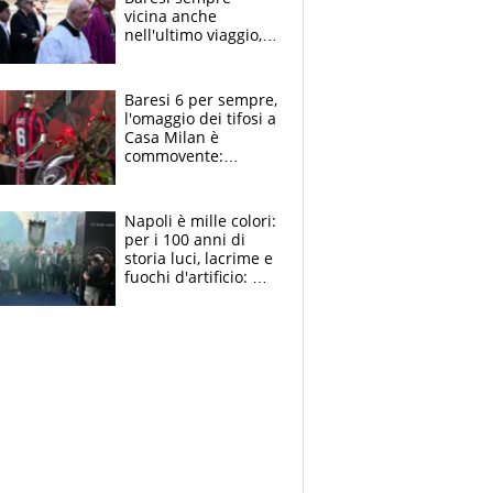
vicina anche
nell'ultimo viaggio,
la moglie Maura, i
figli e i suoi cari
circondati
Baresi 6 per sempre,
dall'affetto dei tifosi
l'omaggio dei tifosi a
Casa Milan è
commovente:
maglie, bandiere,
sciarpe, lacrime e
bigliettini
Napoli è mille colori:
per i 100 anni di
storia luci, lacrime e
fuochi d'artificio: De
Laurentiis salta al
coro anti-Juve