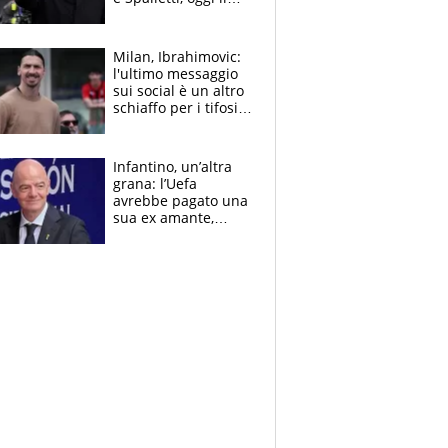
primo antipasto
Milan, Ibrahimovic:
l'ultimo messaggio
sui social è un altro
schiaffo per i tifosi
rossoneri
Infantino, un’altra
grana: l’Uefa
avrebbe pagato una
sua ex amante,
scoppia lo scandalo