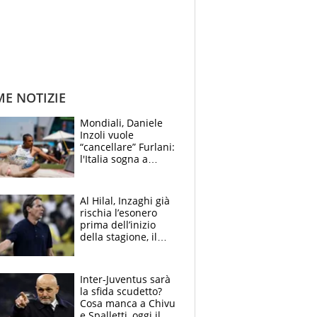
ME NOTIZIE
Mondiali, Daniele
Inzoli vuole
“cancellare” Furlani:
l'Italia sogna a
Eugene. Castellani
da record, Succo in
finale
Al Hilal, Inzaghi già
rischia l’esonero
prima dell’inizio
della stagione, il
retroscena
Inter-Juventus sarà
la sfida scudetto?
Cosa manca a Chivu
e Spalletti, oggi il