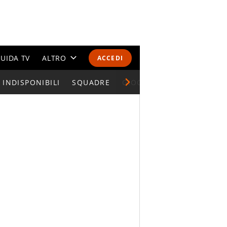
UIDA TV
ALTRO
ACCEDI
INDISPONIBILI
CALENDARI E CLASSIFICHE
SQUADRE
GIOCATORI SERIE A
ALTRI SPORT
MONDIALI 2026
OLIMPIADI
GOSSIP
LIFESTYLE