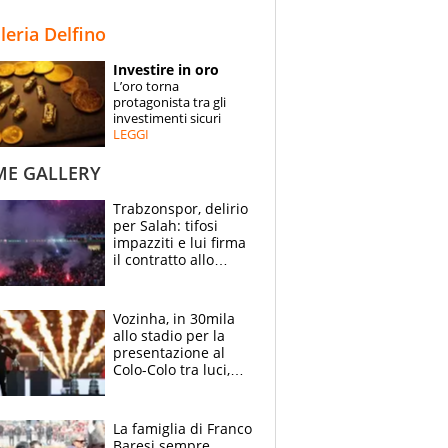
STORIE
lleria Delfino
SPECIALI
Investire in oro
L’oro torna
ESPERTI
protagonista tra gli
investimenti sicuri
LEGGI
CONTATTI
ME GALLERY
Trabzonspor, delirio
per Salah: tifosi
impazziti e lui firma
il contratto allo
stadio
Vozinha, in 30mila
allo stadio per la
presentazione al
Colo-Colo tra luci,
spettacolo, elicotteri
e paracadutisti
La famiglia di Franco
Baresi sempre