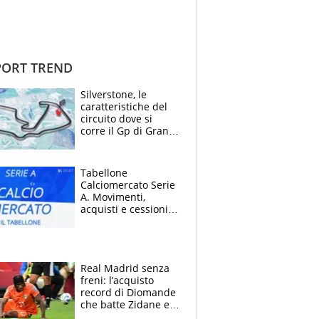
ORT TREND
Silverstone, le
caratteristiche del
circuito dove si
corre il Gp di Gran
Bretagna del
Motomondiale
Tabellone
Calciomercato Serie
A. Movimenti,
acquisti e cessioni:
estate 2026-27
Real Madrid senza
freni: l’acquisto
record di Diomande
che batte Zidane e
Ronaldo. Vinicius