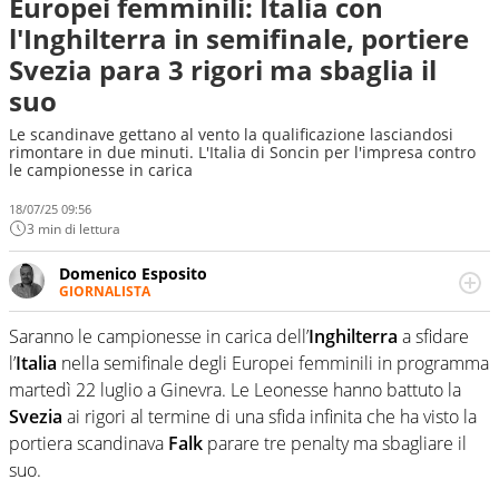
Europei femminili: Italia con
l'Inghilterra in semifinale, portiere
Svezia para 3 rigori ma sbaglia il
suo
Le scandinave gettano al vento la qualificazione lasciandosi
rimontare in due minuti. L'Italia di Soncin per l'impresa contro
le campionesse in carica
18/07/25 09:56
3 min di lettura
Domenico Esposito
GIORNALISTA
Da vent’anni in campo e sul campo per vivere ogni evento
in tutte le sue sfaccettature. Passione smisurata per il
Saranno le campionesse in carica dell’
Inghilterra
a sfidare
calcio e per la sfera di cuoio. Il pallone è una cosa
l’
Italia
nella semifinale degli Europei femminili in programma
serissima, guai a dirgli di no
martedì 22 luglio a Ginevra. Le Leonesse hanno battuto la
Svezia
ai rigori al termine di una sfida infinita che ha visto la
portiera scandinava
Falk
parare tre penalty ma sbagliare il
suo.