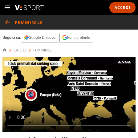
ACCEDI
FEMMINILE
Seguici su:
Google Discover
Fonti preferite
CALCIO
FEMMINILE