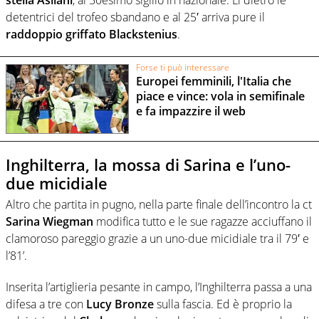
detentrici del trofeo sbandano e al 25′ arriva pure il
raddoppio griffato Blackstenius
.
Forse ti può interessare
Europei femminili, l'Italia che
piace e vince: vola in semifinale
e fa impazzire il web
Inghilterra, la mossa di Sarina e l’uno-
due micidiale
Altro che partita in pugno, nella parte finale dell’incontro la ct
Sarina Wiegman
modifica tutto e le sue ragazze acciuffano il
clamoroso pareggio grazie a un uno-due micidiale tra il 79′ e
l’81’.
Inserita l’artiglieria pesante in campo, l’Inghilterra passa a una
difesa a tre con
Lucy Bronze
sulla fascia. Ed è proprio la