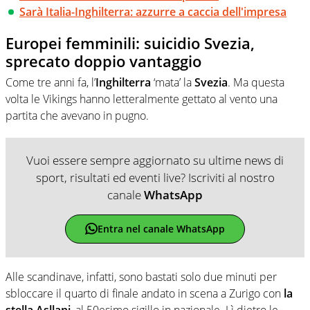
Sarà Italia-Inghilterra: azzurre a caccia dell'impresa
Europei femminili: suicidio Svezia,
sprecato doppio vantaggio
Come tre anni fa, l’
Inghilterra
‘mata’ la
Svezia
. Ma questa
volta le Vikings hanno letteralmente gettato al vento una
partita che avevano in pugno.
Vuoi essere sempre aggiornato su ultime news di
sport, risultati ed eventi live? Iscriviti al nostro
canale
WhatsApp
Entra nel canale WhatsApp
Alle scandinave, infatti, sono bastati solo due minuti per
sbloccare il quarto di finale andato in scena a Zurigo con
la
stella Asllani
, al 50esimo sigillo in nazionale. Lì dietro le