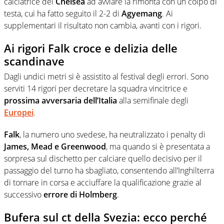
calciatrice del
Chelsea
ad avviare la rimonta con un colpo di
testa, cui ha fatto seguito il 2-2 di
Agyemang
. Ai
supplementari il risultato non cambia, avanti con i rigori.
Ai rigori Falk croce e delizia delle
scandinave
Dagli undici metri si è assistito al festival degli errori. Sono
serviti 14 rigori per decretare la squadra vincitrice e
prossima avversaria dell’Italia
alla semifinale degli
Europei
.
Falk
, la numero uno svedese, ha neutralizzato i penalty di
James, Mead e Greenwood
, ma quando si è presentata a
sorpresa sul dischetto per calciare quello decisivo per il
passaggio del turno ha sbagliato, consentendo all’Inghilterra
di tornare in corsa e acciuffare la qualificazione grazie al
successivo
errore di Holmberg
.
Bufera sul ct della Svezia: ecco perché