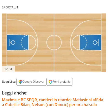
SPORTAL.IT
123RF
Seguici su:
Google Discover
Fonti preferite
Leggi anche:
Maxima e BC SPQR, cantieri in ritardo: Matiasic si affida
a Cotelli e Bilan, Nelson (con Doncic) per ora ha solo