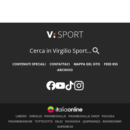
Cerca in Virgilio Sport...
CONTENUTI SPECIALI
CONTATTACI
MAPPA DEL SITO
FEED RSS
ARCHIVIO
LIBERO
VIRGILIO
PAGINEGIALLE
PAGINEGIALLE SHOP
PGCASA
PAGINEBIANCHE
TUTTOCITTÀ
DILEI
SIVIAGGIA
QUIFINANZA
BUONISSIMO
SUPEREVA