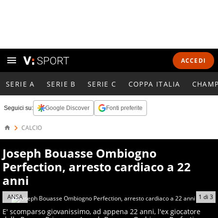
ACCEDI
SERIE A
SERIE B
SERIE C
COPPA ITALIA
CHAMP
Seguici su:
Google Discover
Fonti preferite
CALCIO
Joseph Bouasse Ombiogno
Perfection, arresto cardiaco a 22
anni
ANSA
1
di
3
E' scomparso giovanissimo, ad appena 22 anni, l'ex giocatore