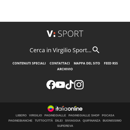
Cerca in Virgilio Sport...
CONTENUTI SPECIALI
CONTATTACI
MAPPA DEL SITO
FEED RSS
ARCHIVIO
LIBERO
VIRGILIO
PAGINEGIALLE
PAGINEGIALLE SHOP
PGCASA
PAGINEBIANCHE
TUTTOCITTÀ
DILEI
SIVIAGGIA
QUIFINANZA
BUONISSIMO
SUPEREVA