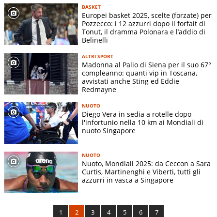
BASKET
Europei basket 2025, scelte (forzate) per
Pozzecco: i 12 azzurri dopo il forfait di
Tonut, il dramma Polonara e l’addio di
Belinelli
ALTRI SPORT
Madonna al Palio di Siena per il suo 67°
compleanno: quanti vip in Toscana,
avvistati anche Sting ed Eddie
Redmayne
NUOTO
Diego Vera in sedia a rotelle dopo
l'infortunio nella 10 km ai Mondiali di
nuoto Singapore
NUOTO
Nuoto, Mondiali 2025: da Ceccon a Sara
Curtis, Martinenghi e Viberti, tutti gli
azzurri in vasca a Singapore
1
2
3
4
5
6
7