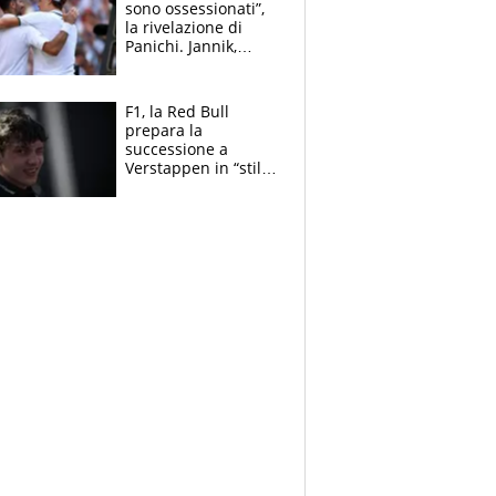
sono ossessionati”,
la rivelazione di
Panichi. Jannik,
ansia per il
ginocchio e il rischio
agli US Open
F1, la Red Bull
prepara la
successione a
Verstappen in “stile
Antonelli”. Colapinto
derubato, che
attacco all’Italia