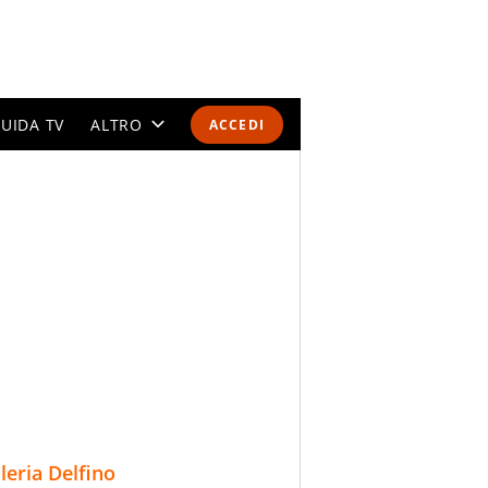
UIDA TV
ALTRO
ACCEDI
CALENDARI E CLASSIFICHE
ALTRI SPORT
MONDIALI 2026
OLIMPIADI
GOSSIP
LIFESTYLE
lleria Delfino