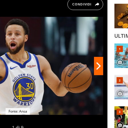
CONDIVIDI
ULTI
Fonte: Ansa
1
di
9