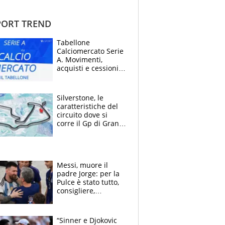
ORT TREND
Tabellone
Calciomercato Serie
A. Movimenti,
acquisti e cessioni:
estate 2026-27
Silverstone, le
caratteristiche del
circuito dove si
corre il Gp di Gran
Bretagna del
Motomondiale
Messi, muore il
padre Jorge: per la
Pulce è stato tutto,
consigliere,
manager, amico e
capofamiglia
“Sinner e Djokovic