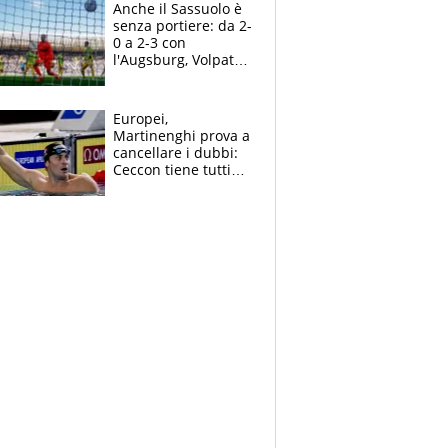
Anche il Sassuolo è
senza portiere: da 2-
0 a 2-3 con
l'Augsburg, Volpato
non basta, che
errori di Muric
Europei,
Martinenghi prova a
cancellare i dubbi:
Ceccon tiene tutti
col fiato sospeso.
Pellegrini punta su
Curtis