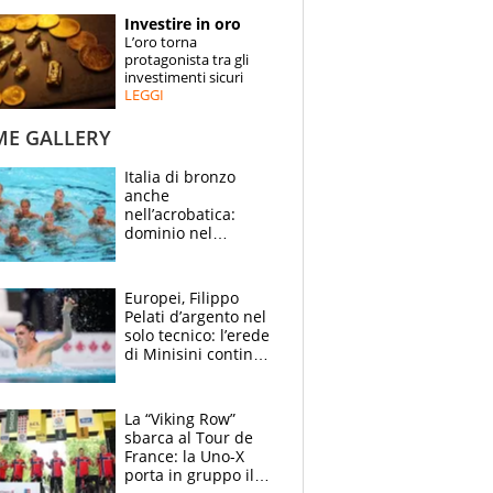
STORIE
Investire in oro
L’oro torna
SPECIALI
protagonista tra gli
investimenti sicuri
LEGGI
ESPERTI
ME GALLERY
CONTATTI
Italia di bronzo
anche
nell’acrobatica:
dominio nel
medagliere, ora
tocca a Ceccon, Curti
e compagni
Europei, Filippo
continuare
Pelati d’argento nel
solo tecnico: l’erede
di Minisini continua
a stupire, Los
Angeles è già nel
mirino
La “Viking Row”
sbarca al Tour de
France: la Uno-X
porta in gruppo il