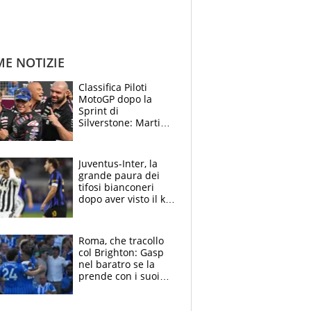
ME NOTIZIE
Classifica Piloti
MotoGP dopo la
Sprint di
Silverstone: Martin
sempre più leader,
Bezzecchi supera
Marquez
Juventus-Inter, la
grande paura dei
tifosi bianconeri
dopo aver visto il ko
nel derby d'Italia
Roma, che tracollo
col Brighton: Gasp
nel baratro se la
prende con i suoi
cambiando tutti