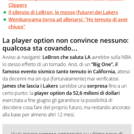
Clippers
Il silenzio di LeBron, le mosse (future) dei Lakers
Wembanyama torna ad allenarsi: "Ho temuto di aver
chiuso"
La player option non convince nessuno:
qualcosa sta covando…
Avviso ai naviganti:
LeBron che saluta LA
avrebbe sulla NBA
lo stesso effetto di un tornado. Anzi, di un
“Big One”, il
famoso evento sismico tanto temuto in California,
atteso
da decenni ma sin qui (fortunatamente) mai verificatosi.
James che lascia i Lakers
sarebbe una
sorpresa
fino a un
certo punto: la
player option da 52,6 milioni di dollari
esercitata a fine giugno gli garantisce la possibilità di
decidere cosa fare del proprio futuro, ma restando ancorato
alla base per almeno altri 12 mesi.
Vuoi essere sempre aggiornato su ultime news di