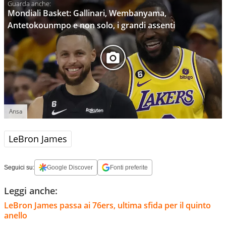
Mondiali Basket: Gallinari, Wembanyama,
Antetokounmpo e non solo, i grandi assenti
Ansa
LeBron James
Seguici su:
Google Discover
Fonti preferite
Leggi anche:
LeBron James passa ai 76ers, ultima sfida per il quinto
anello