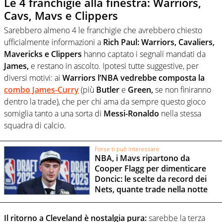
Le 4 franchigie alla finestra: Warriors,
Cavs, Mavs e Clippers
Sarebbero almeno 4 le franchigie che avrebbero chiesto
ufficialmente informazioni a
Rich Paul: Warriors, Cavaliers,
Mavericks e Clippers
hanno captato i segnali mandati da
James,
e restano in ascolto. Ipotesi tutte suggestive, per
diversi motivi: ai
Warriors l’NBA vedrebbe composta la
combo James-Curry
(più
Butler
e
Green,
se non finiranno
dentro la trade), che per chi ama da sempre questo gioco
somiglia tanto a una sorta di
Messi-Ronaldo
nella stessa
squadra di calcio.
Forse ti può interessare
NBA, i Mavs ripartono da
Cooper Flagg per dimenticare
Doncic: le scelte da record dei
Nets, quante trade nella notte
Il ritorno a Cleveland è nostalgia pura:
sarebbe la terza