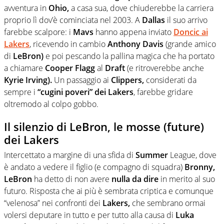
avventura in
Ohio,
a casa sua, dove chiuderebbe la carriera
proprio lì dov’è cominciata nel 2003. A
Dallas
il suo arrivo
farebbe scalpore: i
Mavs
hanno appena inviato
Doncic ai
Lakers
, ricevendo in cambio
Anthony Davis
(grande amico
di
LeBron)
e poi pescando la pallina magica che ha portato
a chiamare
Cooper Flagg
al
Draft
(e ritroverebbe anche
Kyrie Irving).
Un passaggio ai
Clippers,
considerati da
sempre i
“cugini poveri” dei Lakers
, farebbe gridare
oltremodo al colpo gobbo.
Il silenzio di LeBron, le mosse (future)
dei Lakers
Intercettato a margine di una sfida di
Summer
League, dove
è andato a vedere il figlio (e compagno di squadra)
Bronny,
LeBron
ha detto di non avere
nulla da dire
in merito al suo
futuro. Risposta che ai più è sembrata criptica e comunque
“velenosa” nei confronti dei
Lakers,
che sembrano ormai
volersi deputare in tutto e per tutto alla causa di
Luka