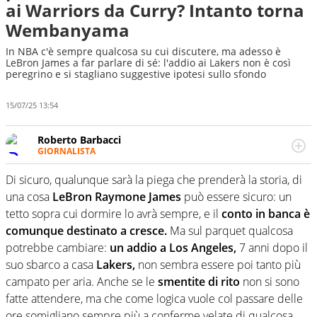
ai Warriors da Curry? Intanto torna
Wembanyama
In NBA c'è sempre qualcosa su cui discutere, ma adesso è
LeBron James a far parlare di sé: l'addio ai Lakers non è così
peregrino e si stagliano suggestive ipotesi sullo sfondo
15/07/25 13:54
Roberto Barbacci
GIORNALISTA
Giornalista (pubblicista) sportivo a tutto campo, è il
tuttologo di Virgilio Sport. Provate a chiedergli di boxe, di
Di sicuro, qualunque sarà la piega che prenderà la storia, di
scherma, di volley o di curling: ve ne farà innamorare
una cosa
LeBron Raymone James
può essere sicuro: un
tetto sopra cui dormire lo avrà sempre, e il
conto in banca è
comunque destinato a cresce.
Ma sul parquet qualcosa
potrebbe cambiare:
un addio a Los Angeles,
7 anni dopo il
suo sbarco a casa
Lakers,
non sembra essere poi tanto più
campato per aria. Anche se le
smentite di rito
non si sono
fatte attendere, ma che come logica vuole col passare delle
ore somigliano sempre più a conferme velate di qualcosa