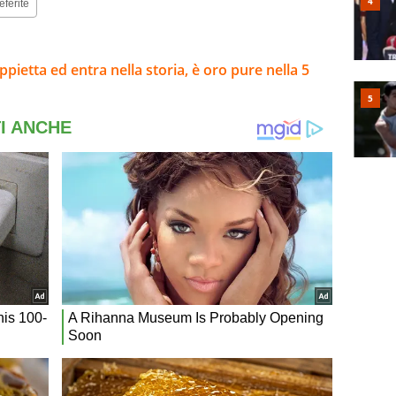
eferite
pietta ed entra nella storia, è oro pure nella 5