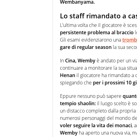
Wembanyama.
Lo staff rimandato a ca
L’ultima volta che il giocatore è sc
persistente problema al braccio
l
Gli esami evidenziarono una
tromb
gare di regular season
la sua seco
In
Cina,
Wemby
è andato per un vi
continuare a monitorare la sua situa
Henan
il giocatore ha rimandato a 
spiegando che
per i prossimi 10 
Eppure nessuno può sapere
quanto
tempio shaolin:
il luogo scelto è s
un distacco completo dalla propria vit
numerosi personaggi del mondo de
voler seguire la vita dei monaci
, 
Wemby
ha aperto una nuova via, ma 