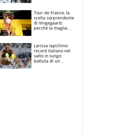
rito della Norvegia
di Haaland e
compagni
Tour de France, la
scelta sorprendente
di Vingegaard:
perché la maglia
gialla indossa la
mascherina, il
rischio da evitare
Larissa Iapichino
record italiano nel
salto in lungo:
battuta di un
centimetro mamma
Fiona May