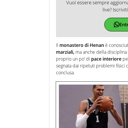
Vuoi essere sempre aggiornat
live? Iscrivi
Ent
Il
monastero di Henan
è conosciut
marziali,
ma anche della disciplina
proprio un po’ di
pace interiore
per
segnata dai ripetuti problemi fisic
conclusa.