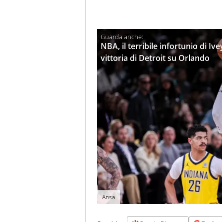
NBA, il terribile infortunio di Iv
vittoria di Detroit su Orlando
Ansa