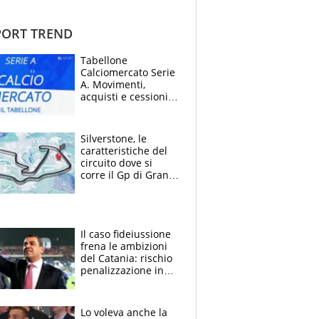
ORT TREND
Tabellone
Calciomercato Serie
A. Movimenti,
acquisti e cessioni:
estate 2026-27
Silverstone, le
caratteristiche del
circuito dove si
corre il Gp di Gran
Bretagna del
Motomondiale
Il caso fideiussione
frena le ambizioni
del Catania: rischio
penalizzazione in
classifica, cosa
succede?
Lo voleva anche la