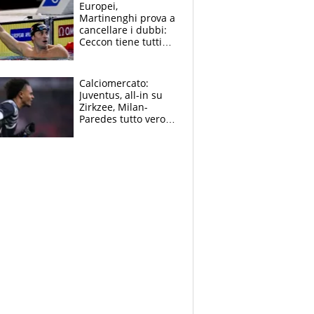
Europei,
Martinenghi prova a
cancellare i dubbi:
Ceccon tiene tutti
col fiato sospeso.
Pellegrini punta su
Curtis
Calciomercato:
Juventus, all-in su
Zirkzee, Milan-
Paredes tutto vero,
Lukaku lascia il
Napoli