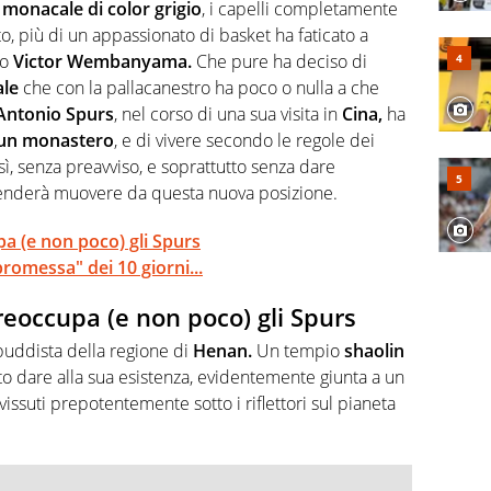
 di volley o di curling: ve ne farà innamorare
 monacale di color grigio
, i capelli completamente
oto, più di un appassionato di basket ha faticato a
ro
Victor Wembanyama.
Che pure ha deciso di
ale
che con la pallacanestro ha poco o nulla a che
Antonio Spurs
, nel corso di una sua visita in
Cina,
ha
n un monastero
, e di vivere secondo le regole dei
ì, senza preavviso, e soprattutto senza dare
enderà muovere da questa nuova posizione.
a (e non poco) gli Spurs
promessa" dei 10 giorni...
eoccupa (e non poco) gli Spurs
buddista della regione di
Henan.
Un tempio
shaolin
o dare alla sua esistenza, evidentemente giunta a un
ssuti prepotentemente sotto i riflettori sul pianeta