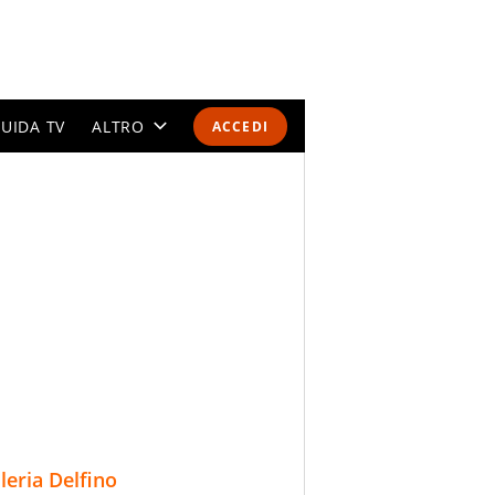
UIDA TV
ALTRO
ACCEDI
CALENDARI E CLASSIFICHE
ALTRI SPORT
MONDIALI 2026
OLIMPIADI
GOSSIP
LIFESTYLE
lleria Delfino