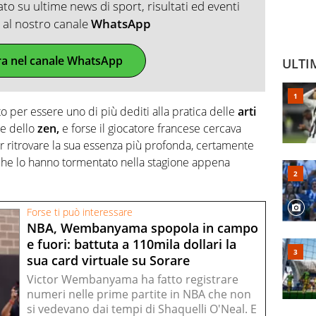
o su ultime news di sport, risultati ed eventi
ti al nostro canale
WhatsApp
ra nel canale WhatsApp
ULTI
o per essere uno di più dediti alla pratica delle
arti
 e dello
zen,
e forse il giocatore francese cercava
 ritrovare la sua essenza più profonda, certamente
i che lo hanno tormentato nella stagione appena
Forse ti può interessare
NBA, Wembanyama spopola in campo
e fuori: battuta a 110mila dollari la
sua card virtuale su Sorare
Victor Wembanyama ha fatto registrare
numeri nelle prime partite in NBA che non
si vedevano dai tempi di Shaquelli O'Neal. E