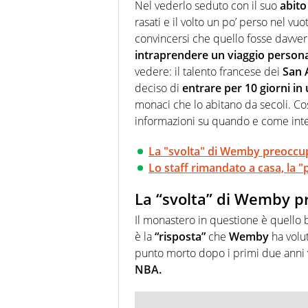
chiedergli di boxe, di scherma,
Nel vederlo seduto con il suo
abito
rasati e il volto un po’ perso nel vu
convincersi che quello fosse davve
intraprendere un viaggio person
vedere: il talento francese dei
San 
deciso di
entrare per 10 giorni i
monaci che lo abitano da secoli. Cos
informazioni su quando e come int
La "svolta" di Wemby preoccup
Lo staff rimandato a casa, la "
La “svolta” di Wemby pr
Il monastero in questione è quello 
è la
“risposta”
che
Wemby
ha volut
punto morto dopo i primi due anni vi
NBA.