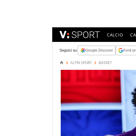
CALCIO
C
Seguici su:
Google Discover
Fonti pr
ALTRI SPORT
BASKET