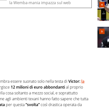
la Wemba-mania impazza sul web
embra essere suonato solo nella testa di
Victor:
la
rgisce
12 milioni di euro abbondanti
al proprio
la cosa soltanto a mezzo social, e soprattutto
ine agli ambienti texani hanno fatto sapere che tutta
ata
per questa
“svolta”
così drastica operata da