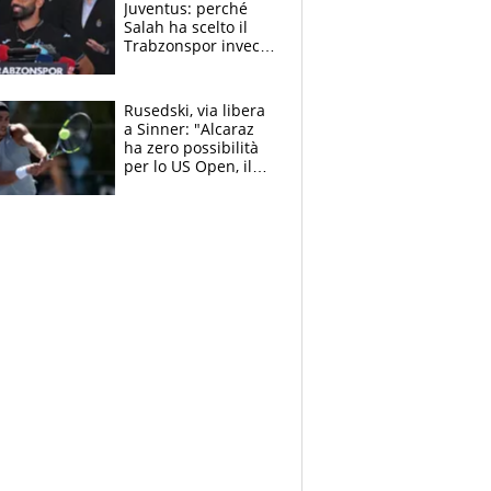
Juventus: perché
Salah ha scelto il
Trabzonspor invece
di un top club
Rusedski, via libera
a Sinner: "Alcaraz
ha zero possibilità
per lo US Open, il
2026 forse è gà
finito per lui"