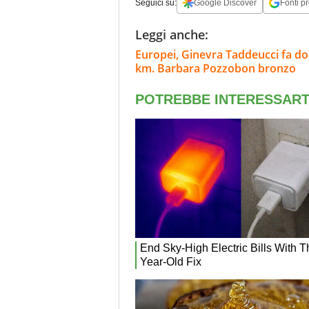
Seguici su:
Google Discover
Fonti pr
Leggi anche:
Europei, Ginevra Taddeucci fa dop
km. Barbara Pozzobon bronzo