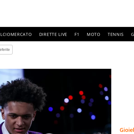
ALCIOMERCATO
DIRETTE LIVE
F1
MOTO
TENNIS
G
eferite
Gioie