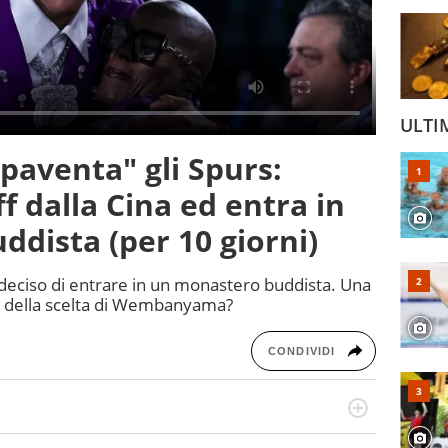
ULTI
venta" gli Spurs:
f dalla Cina ed entra in
dista (per 10 giorni)
 deciso di entrare in un monastero buddista. Una
ne della scelta di Wembanyama?
CONDIVIDI
o a tutto campo, è il tuttologo di Virgilio Sport. Provate a