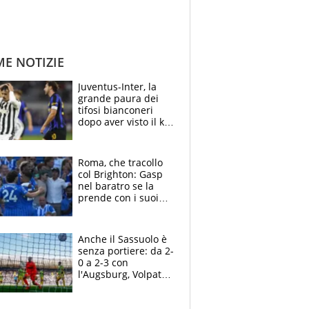
ME NOTIZIE
Juventus-Inter, la
grande paura dei
tifosi bianconeri
dopo aver visto il ko
nel derby d'Italia
Roma, che tracollo
col Brighton: Gasp
nel baratro se la
prende con i suoi
cambiando tutti
Anche il Sassuolo è
senza portiere: da 2-
0 a 2-3 con
l'Augsburg, Volpato
non basta, che
errori di Muric