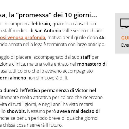
sa, la “promessa” dei 10 giorni…
eso in campo era
febbraio,
quando a causa di un
o staff medico di
San Antonio
volle vederci chiaro.
osi venosa profonda
,
motivo per il quale dopo
46
GUI
nda annata nella lega è terminata con largo anticipo.
Even
aggio di piacere, accompagnato dal suo
staff
per
zione clinica, ma una volta entrato nel
monastero di
casa tutti coloro che lo avevano accompagnato,
giorni almeno
non si muoverà di lì.
 durerà l’effettiva permanenza di Victor nel
olitamente molto attrattivo per coloro che ricercano
a di tutti i giorni, e negli anni ha visto recarsi
llo
showbiz.
Nessuno però
aveva mai deciso di
anche se per un periodo breve di qualche giorno:
chissà cosa riserverà il futuro.