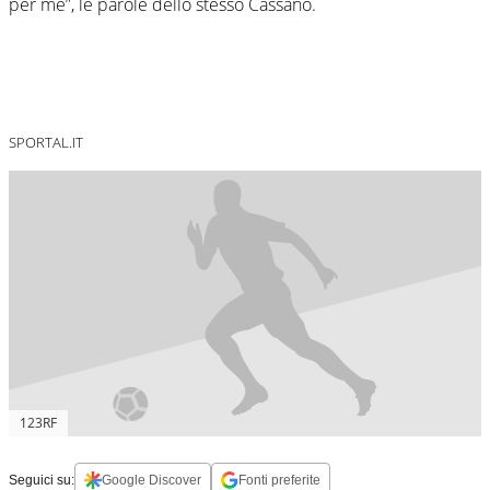
per me”, le parole dello stesso Cassano.
SPORTAL.IT
123RF
Seguici su:
Google Discover
Fonti preferite