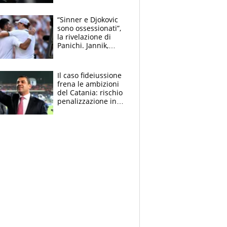
derubato, che
attacco all’Italia
“Sinner e Djokovic
sono ossessionati”,
la rivelazione di
Panichi. Jannik,
ansia per il
ginocchio e il rischio
agli US Open
Il caso fideiussione
frena le ambizioni
del Catania: rischio
penalizzazione in
classifica, cosa
succede?