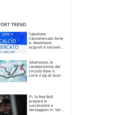
ORT TREND
Tabellone
Calciomercato Serie
A. Movimenti,
acquisti e cessioni:
estate 2026-27
Silverstone, le
caratteristiche del
circuito dove si
corre il Gp di Gran
Bretagna del
Motomondiale
F1, la Red Bull
prepara la
successione a
Verstappen in “stile
Antonelli”. Colapinto