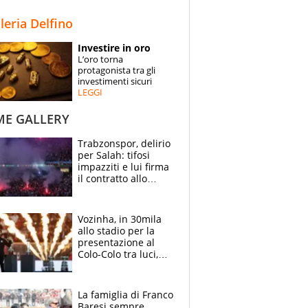
STORIE
lleria Delfino
SPECIALI
Investire in oro
L’oro torna
ESPERTI
protagonista tra gli
investimenti sicuri
LEGGI
CONTATTI
ME GALLERY
Trabzonspor, delirio
per Salah: tifosi
impazziti e lui firma
il contratto allo
stadio
Vozinha, in 30mila
allo stadio per la
presentazione al
Colo-Colo tra luci,
spettacolo, elicotteri
e paracadutisti
La famiglia di Franco
Baresi sempre