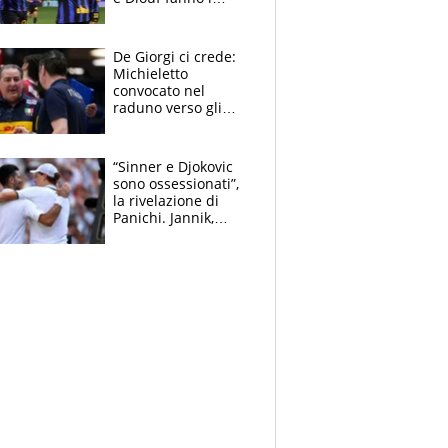
bianconeri piccoli
piccoli, Ylildiz
scompare, Kolo fa
De Giorgi ci crede:
sperare
Michieletto
convocato nel
raduno verso gli
Europei. A sorpresa
torna Rychlicki
“Sinner e Djokovic
sono ossessionati”,
la rivelazione di
Panichi. Jannik,
ansia per il
ginocchio e il rischio
agli US Open