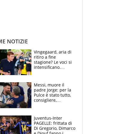
ME NOTIZIE
Vingegaard, aria di
ritiro a fine
stagione? Le voci si
intensificano.
Pogacar, niente
Sanremo nel 2027:
vuole la Roubaix
Messi, muore il
padre Jorge: per la
Pulce è stato tutto,
consigliere,
manager, amico e
capofamiglia
Juventus-Inter
PAGELLE: frittata di
Di Gregorio, Dimarco
e Diouf fanno i