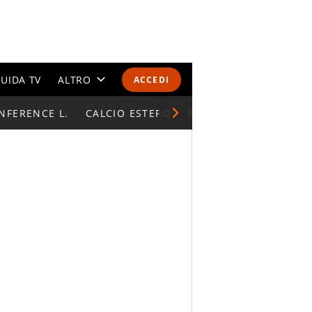
UIDA TV
ALTRO
ACCEDI
NFERENCE L.
CALENDARI E CLASSIFICHE
CALCIO ESTERO
SUPERCOPPA ITALIAN
ALTRI SPORT
MONDIALI 2026
OLIMPIADI
GOSSIP
LIFESTYLE