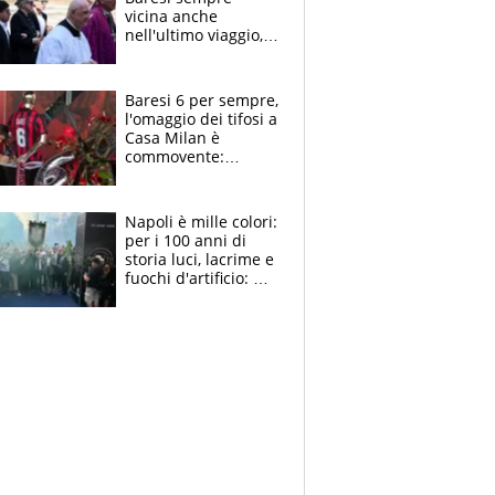
vicina anche
nell'ultimo viaggio,
la moglie Maura, i
figli e i suoi cari
circondati
Baresi 6 per sempre,
dall'affetto dei tifosi
l'omaggio dei tifosi a
Casa Milan è
commovente:
maglie, bandiere,
sciarpe, lacrime e
bigliettini
Napoli è mille colori:
per i 100 anni di
storia luci, lacrime e
fuochi d'artificio: De
Laurentiis salta al
coro anti-Juve