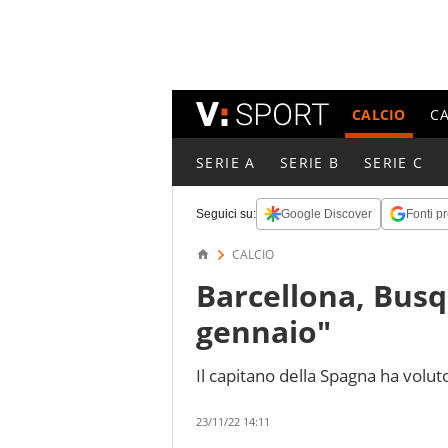
CALCIO
C
SERIE A
SERIE B
SERIE C
Seguici su:
Google Discover
Fonti pr
CALCIO
Barcellona, Busq
gennaio"
Il capitano della Spagna ha volut
23/11/22 14:11