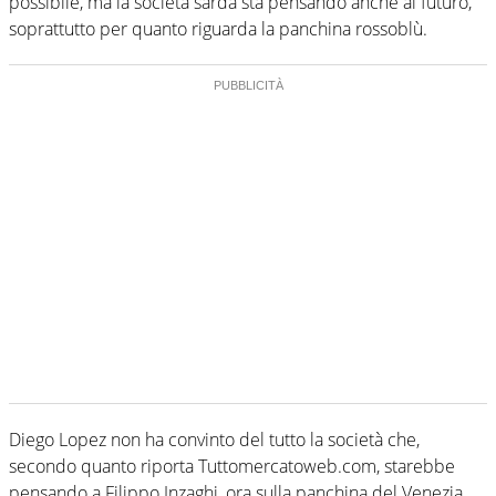
possibile, ma la società sarda sta pensando anche al futuro,
soprattutto per quanto riguarda la panchina rossoblù.
Diego Lopez non ha convinto del tutto la società che,
secondo quanto riporta Tuttomercatoweb.com, starebbe
pensando a Filippo Inzaghi, ora sulla panchina del Venezia,