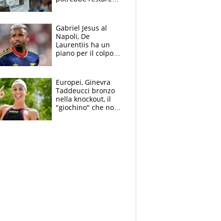
alla corte di Chivu
Gabriel Jesus al
Napoli, De
Laurentiis ha un
piano per il colpo
Champions: vendere
Lukaku, Lang e
Lucca
Europei, Ginevra
Taddeucci bronzo
nella knockout, il
"giochino" che non
le piace: "La Senna?
Oggi era pulita"