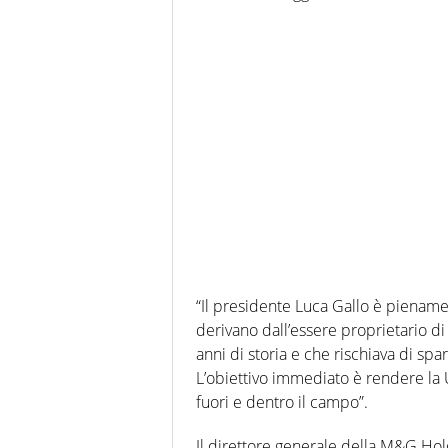
“Il presidente Luca Gallo è pienam
derivano dall’essere proprietario d
anni di storia e che rischiava di spa
L’obiettivo immediato è rendere la U
fuori e dentro il campo”.
Il direttore generale della M&G Hold