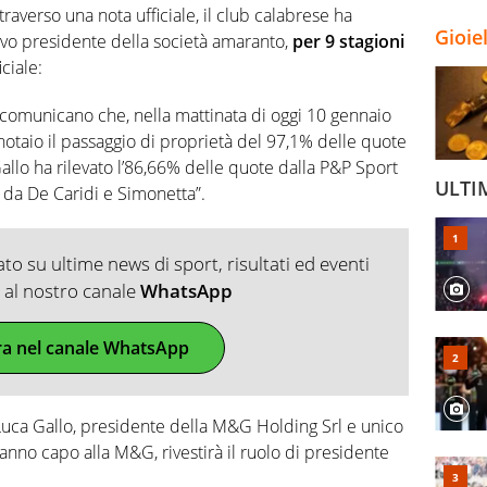
raverso una nota ufficiale, il club calabrese ha
Gioie
ovo presidente della società amaranto,
per 9 stagioni
ciale:
comunicano che, nella mattinata di oggi 10 gennaio
 notaio il passaggio di proprietà del 97,1% delle quote
allo ha rilevato l’86,66% delle quote dalla P&P Sport
ULTI
% da De Caridi e Simonetta”.
o su ultime news di sport, risultati ed eventi
ti al nostro canale
WhatsApp
ra nel canale WhatsApp
uca Gallo, presidente della M&G Holding Srl e unico
fanno capo alla M&G, rivestirà il ruolo di presidente