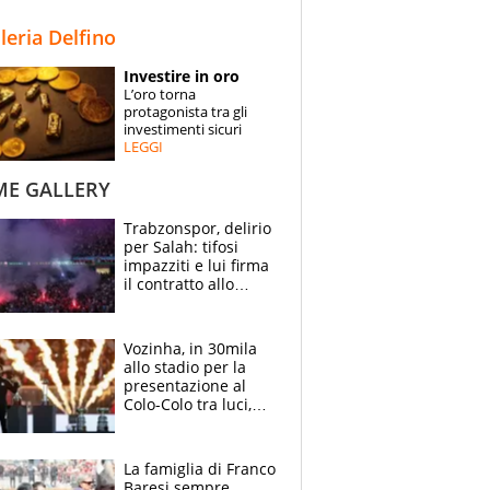
STORIE
lleria Delfino
SPECIALI
Investire in oro
L’oro torna
ESPERTI
protagonista tra gli
investimenti sicuri
LEGGI
CONTATTI
ME GALLERY
Trabzonspor, delirio
per Salah: tifosi
impazziti e lui firma
il contratto allo
stadio
Vozinha, in 30mila
allo stadio per la
presentazione al
Colo-Colo tra luci,
spettacolo, elicotteri
e paracadutisti
La famiglia di Franco
Baresi sempre