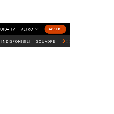
UIDA TV
ALTRO
ACCEDI
INDISPONIBILI
CALENDARI E CLASSIFICHE
SQUADRE
GIOCATORI SERIE A
ALTRI SPORT
MONDIALI 2026
OLIMPIADI
GOSSIP
LIFESTYLE