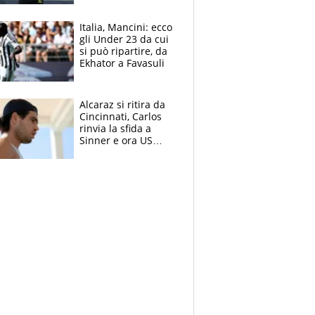
nero per gli arbitri
Italia, Mancini: ecco
gli Under 23 da cui
si può ripartire, da
Ekhator a Favasuli
Alcaraz si ritira da
Cincinnati, Carlos
rinvia la sfida a
Sinner e ora US
Open di nuovo a
rischio