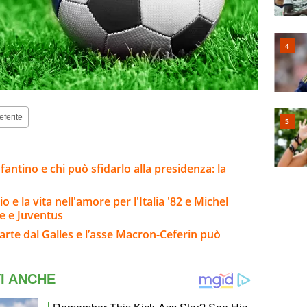
eferite
fantino e chi può sfidarlo alla presidenza: la
o e la vita nell'amore per l'Italia '82 e Michel
se e Juventus
parte dal Galles e l’asse Macron-Ceferin può