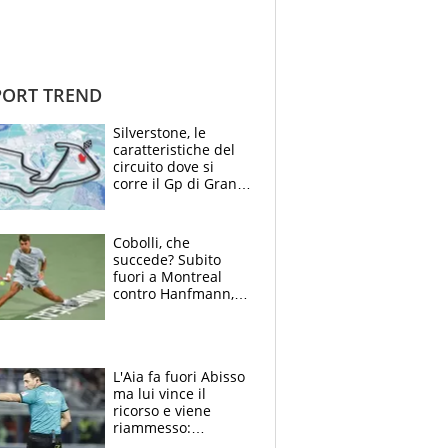
ORT TREND
Silverstone, le
caratteristiche del
circuito dove si
corre il Gp di Gran
Bretagna del
Motomondiale
Cobolli, che
succede? Subito
fuori a Montreal
contro Hanfmann,
per Flavio è tutta
colpa della tosse
L'Aia fa fuori Abisso
ma lui vince il
ricorso e viene
riammesso:
continua momento