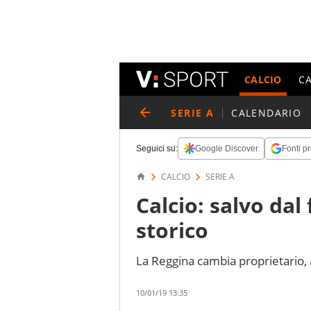
CALCIO
C
SERIE A
CALENDARIO
Seguici su:
Google Discover
Fonti pr
CALCIO
SERIE A
Calcio: salvo dal
storico
La Reggina cambia proprietario, 
10/01/19 13:35