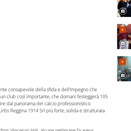
ente consapevole della sfida e dell’impegno che
i un club così importante, che domani festeggerà 105
rire dal panorama del calcio professionistico.
rbs Reggina 1914 Srl più forte, solida e strutturata
ing, Vincenzo Iiriti, alcune settimane fa aveva