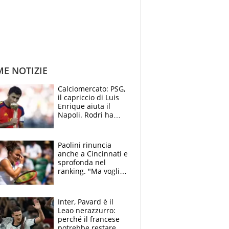
ME NOTIZIE
Calciomercato: PSG,
il capriccio di Luis
Enrique aiuta il
Napoli. Rodri ha
scelto il Barça,
Maresca vuole Enzo
Fernandez
Paolini rinuncia
anche a Cincinnati e
sprofonda nel
ranking. "Ma voglio
essere al 100% allo
US Open"
Inter, Pavard è il
Leao nerazzurro:
perché il francese
potrebbe restare