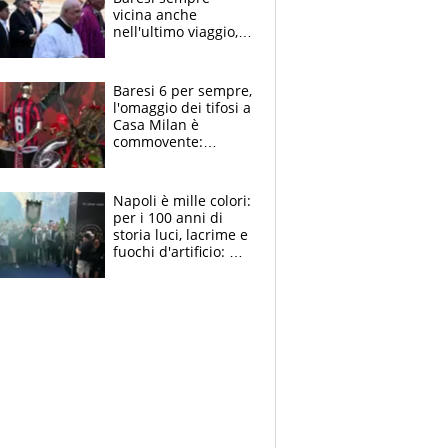
vicina anche
nell'ultimo viaggio,
la moglie Maura, i
figli e i suoi cari
circondati
Baresi 6 per sempre,
dall'affetto dei tifosi
l'omaggio dei tifosi a
Casa Milan è
commovente:
maglie, bandiere,
sciarpe, lacrime e
bigliettini
Napoli è mille colori:
per i 100 anni di
storia luci, lacrime e
fuochi d'artificio: De
Laurentiis salta al
coro anti-Juve