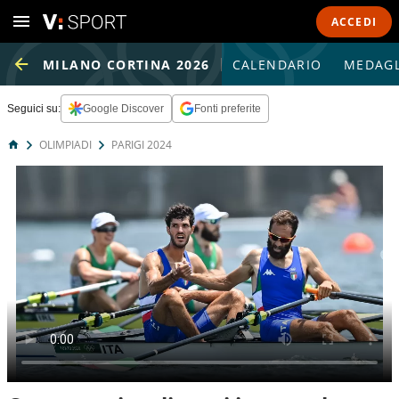
ACCEDI
MILANO CORTINA 2026
CALENDARIO
MEDAGL
Seguici su:
Google Discover
Fonti preferite
OLIMPIADI
PARIGI 2024