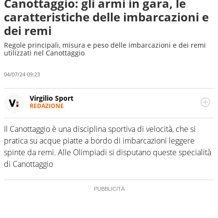
Canottaggio: gli armi in gara, le
caratteristiche delle imbarcazioni e
dei remi
Regole principali, misura e peso delle imbarcazioni e dei remi
utilizzati nel Canottaggio
04/07/24 09:23
Virgilio Sport
REDAZIONE
Da oltre 20 anni informa in modo obiettivo e
appassionato su tutto il mondo dello sport. Calcio,
Il Canottaggio è una disciplina sportiva di velocità, che si
calciomercato, F1, Motomondiale ma anche tennis,
pratica su acque piatte a bordo di imbarcazioni leggere
volley, basket: su Virgilio Sport i tifosi e gli appassionati
sanno che troveranno sempre copertura completa e
spinte da remi. Alle Olimpiadi si disputano queste specialità
zero faziosità. La squadra di Virgilio Sport è formata da
di Canottaggio
giornalisti ed esperti di sport abili sia nel gioco di
rimessa quando intercettano le notizie e le rilanciano
verso la rete, sia nella costruzione dal basso quando
creano contenuti 100% originali ed esclusivi.