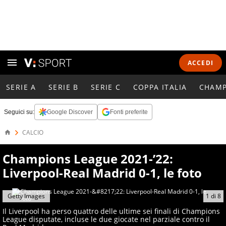
ACCEDI
SERIE A
SERIE B
SERIE C
COPPA ITALIA
CHAMP
Seguici su:
Google Discover
Fonti preferite
CALCIO
Champions League 2021-’22:
Liverpool-Real Madrid 0-1, le foto
Getty Images
1
di
8
Il Liverpool ha perso quattro delle ultime sei finali di Champions
League disputate, incluse le due giocate nel parziale contro il