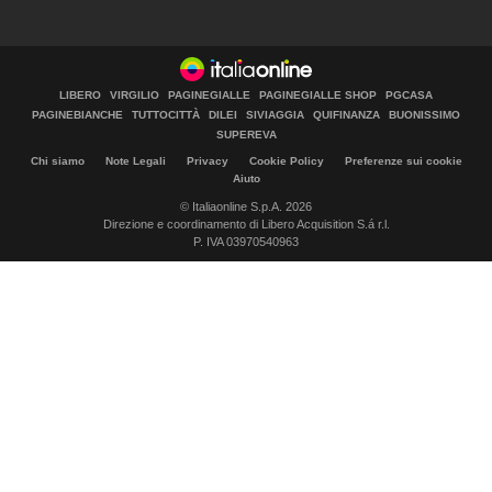
LIBERO
VIRGILIO
PAGINEGIALLE
PAGINEGIALLE SHOP
PGCASA
PAGINEBIANCHE
TUTTOCITTÀ
DILEI
SIVIAGGIA
QUIFINANZA
BUONISSIMO
SUPEREVA
Chi siamo
Note Legali
Privacy
Cookie Policy
Preferenze sui cookie
Aiuto
© Italiaonline S.p.A. 2026
Direzione e coordinamento di Libero Acquisition S.á r.l.
P. IVA 03970540963