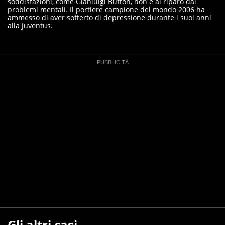
soddisfazioni, come Gianluigi Buffon, non è al riparo dai
problemi mentali. Il portiere campione del mondo 2006 ha
ammesso di aver sofferto di depressione durante i suoi anni
alla Juventus.
Gli altri casi