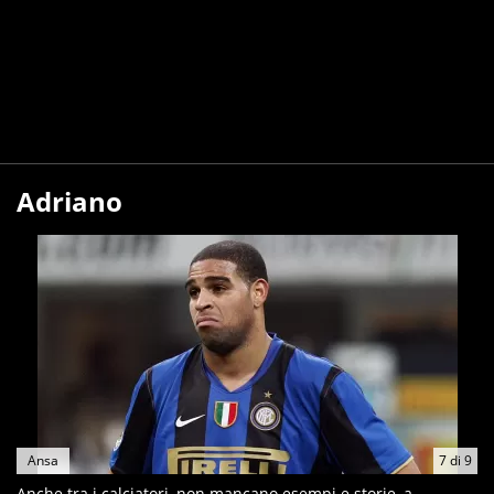
Adriano
Ansa
7
di
9
Anche tra i calciatori, non mancano esempi e storie, a