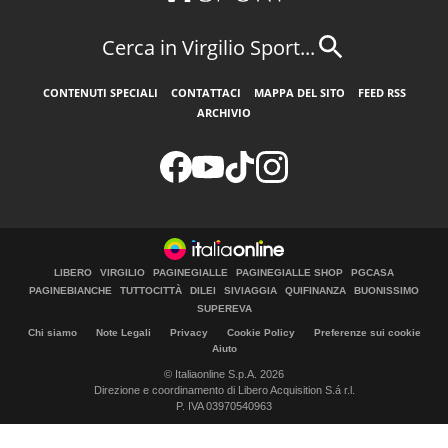
Cerca in Virgilio Sport...
CONTENUTI SPECIALI
CONTATTACI
MAPPA DEL SITO
FEED RSS
ARCHIVIO
LIBERO
VIRGILIO
PAGINEGIALLE
PAGINEGIALLE SHOP
PGCASA
PAGINEBIANCHE
TUTTOCITTÀ
DILEI
SIVIAGGIA
QUIFINANZA
BUONISSIMO
SUPEREVA
Chi siamo
Note Legali
Privacy
Cookie Policy
Preferenze sui cookie
Aiuto
© Italiaonline S.p.A. 2026
Direzione e coordinamento di Libero Acquisition S.á r.l.
P. IVA 03970540963