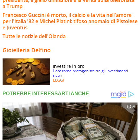
presidente, il giallo dimissioni e la verità sulla telefonata
a Trump
Francesco Guccini è morto, il calcio e la vita nell'amore
per l'Italia '82 e Michel Platini: tifoso anomalo di Pistoiese
e Juventus
Tutte le notizie dell'Olanda
Gioielleria Delfino
Investire in oro
L’oro torna protagonista tra gli investimenti
sicuri
LEGGI