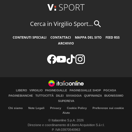
Cerca in Virgilio Sport...
CONTENUTI SPECIALI
CONTATTACI
MAPPA DEL SITO
FEED RSS
ARCHIVIO
LIBERO
VIRGILIO
PAGINEGIALLE
PAGINEGIALLE SHOP
PGCASA
PAGINEBIANCHE
TUTTOCITTÀ
DILEI
SIVIAGGIA
QUIFINANZA
BUONISSIMO
SUPEREVA
Chi siamo
Note Legali
Privacy
Cookie Policy
Preferenze sui cookie
Aiuto
© Italiaonline S.p.A. 2026
Direzione e coordinamento di Libero Acquisition S.á r.l.
P. IVA 03970540963