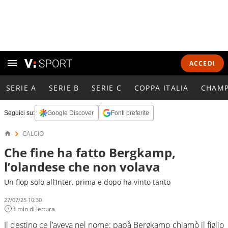
ACCEDI
SERIE A
SERIE B
SERIE C
COPPA ITALIA
CHAMP
Seguici su:
Google Discover
Fonti preferite
CALCIO
Che fine ha fatto Bergkamp,
l’olandese che non volava
Un flop solo all’Inter, prima e dopo ha vinto tanto
27/07/25 10:30
3 min di lettura
Il destino ce l’aveva nel nome: papà Bergkamp chiamò il figlio