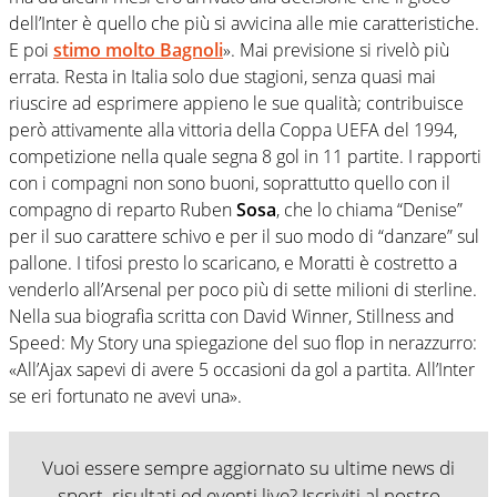
dell’Inter è quello che più si avvicina alle mie caratteristiche.
E poi
stimo molto Bagnoli
». Mai previsione si rivelò più
errata. Resta in Italia solo due stagioni, senza quasi mai
riuscire ad esprimere appieno le sue qualità; contribuisce
però attivamente alla vittoria della Coppa UEFA del 1994,
competizione nella quale segna 8 gol in 11 partite. I rapporti
con i compagni non sono buoni, soprattutto quello con il
compagno di reparto Ruben
Sosa
, che lo chiama “Denise”
per il suo carattere schivo e per il suo modo di “danzare” sul
pallone. I tifosi presto lo scaricano, e Moratti è costretto a
venderlo all’Arsenal per poco più di sette milioni di sterline.
Nella sua biografia scritta con David Winner, Stillness and
Speed: My Story una spiegazione del suo flop in nerazzurro:
«All’Ajax sapevi di avere 5 occasioni da gol a partita. All’Inter
se eri fortunato ne avevi una».
Vuoi essere sempre aggiornato su ultime news di
sport, risultati ed eventi live? Iscriviti al nostro