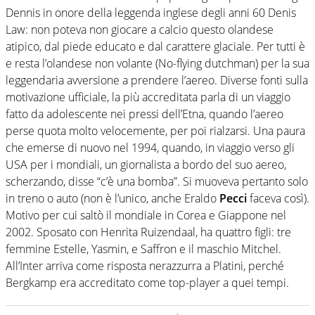
Dennis in onore della leggenda inglese degli anni 60 Denis
Law: non poteva non giocare a calcio questo olandese
atipico, dal piede educato e dal carattere glaciale. Per tutti è
e resta l’olandese non volante (No-flying dutchman) per la sua
leggendaria avversione a prendere l’aereo. Diverse fonti sulla
motivazione ufficiale, la più accreditata parla di un viaggio
fatto da adolescente nei pressi dell’Etna, quando l’aereo
perse quota molto velocemente, per poi rialzarsi. Una paura
che emerse di nuovo nel 1994, quando, in viaggio verso gli
USA per i mondiali, un giornalista a bordo del suo aereo,
scherzando, disse “c’è una bomba”. Si muoveva pertanto solo
in treno o auto (non è l’unico, anche Eraldo
Pecci
faceva così).
Motivo per cui saltò il mondiale in Corea e Giappone nel
2002. Sposato con Henrita Ruizendaal, ha quattro figli: tre
femmine Estelle, Yasmin, e Saffron e il maschio Mitchel.
All’Inter arriva come risposta nerazzurra a Platini, perché
Bergkamp era accreditato come top-player a quei tempi.