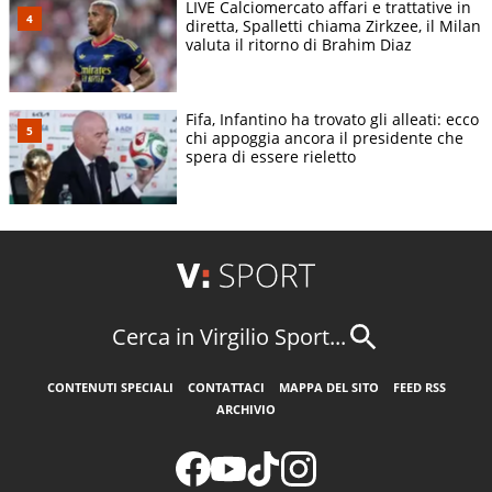
LIVE Calciomercato affari e trattative in
diretta, Spalletti chiama Zirkzee, il Milan
valuta il ritorno di Brahim Diaz
Fifa, Infantino ha trovato gli alleati: ecco
chi appoggia ancora il presidente che
spera di essere rieletto
Cerca in Virgilio Sport...
CONTENUTI SPECIALI
CONTATTACI
MAPPA DEL SITO
FEED RSS
ARCHIVIO