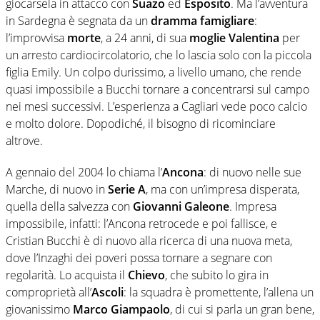
giocarsela in attacco con
Suazo
ed
Esposito
. Ma l’avventura
in Sardegna è segnata da un
dramma famigliare
:
l’improvvisa
morte
, a 24 anni, di sua
moglie Valentina
per
un arresto cardiocircolatorio, che lo lascia solo con la piccola
figlia Emily. Un colpo durissimo, a livello umano, che rende
quasi impossibile a Bucchi tornare a concentrarsi sul campo
nei mesi successivi. L’esperienza a Cagliari vede poco calcio
e molto dolore. Dopodiché, il bisogno di ricominciare
altrove.
A gennaio del 2004 lo chiama l’
Ancona
: di nuovo nelle sue
Marche, di nuovo in
Serie A
, ma con un’impresa disperata,
quella della salvezza con
Giovanni Galeone
. Impresa
impossibile, infatti: l’Ancona retrocede e poi fallisce, e
Cristian Bucchi è di nuovo alla ricerca di una nuova meta,
dove l’Inzaghi dei poveri possa tornare a segnare con
regolarità. Lo acquista il
Chievo
, che subito lo gira in
comproprietà all’
Ascoli
: la squadra è promettente, l’allena un
giovanissimo
Marco Giampaolo
, di cui si parla un gran bene,