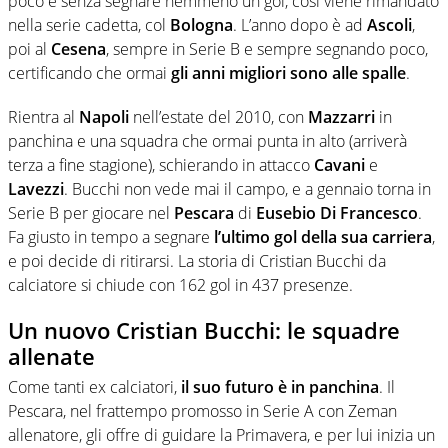
poco e senza segnare nemmeno un gol, così viene rimandato
nella serie cadetta, col
Bologna
. L’anno dopo è ad
Ascoli
,
poi al
Cesena
, sempre in Serie B e sempre segnando poco,
certificando che ormai
gli anni migliori sono alle spalle
.
Rientra al
Napoli
nell’estate del 2010, con
Mazzarri
in
panchina e una squadra che ormai punta in alto (arriverà
terza a fine stagione), schierando in attacco
Cavani
e
Lavezzi
. Bucchi non vede mai il campo, e a gennaio torna in
Serie B per giocare nel
Pescara
di
Eusebio Di Francesco
.
Fa giusto in tempo a segnare
l’ultimo gol della sua carriera
,
e poi decide di ritirarsi. La storia di Cristian Bucchi da
calciatore si chiude con 162 gol in 437 presenze.
Un nuovo Cristian Bucchi: le squadre
allenate
Come tanti ex calciatori,
il suo futuro è in panchina
. Il
Pescara, nel frattempo promosso in Serie A con Zeman
allenatore, gli offre di guidare la Primavera, e per lui inizia un