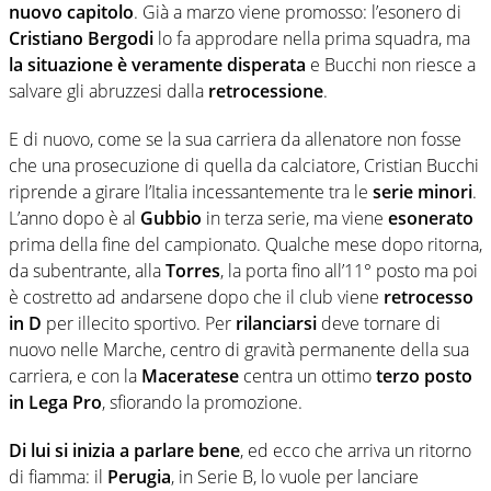
nuovo capitolo
. Già a marzo viene promosso: l’esonero di
Cristiano Bergodi
lo fa approdare nella prima squadra, ma
la situazione è veramente disperata
e Bucchi non riesce a
salvare gli abruzzesi dalla
retrocessione
.
E di nuovo, come se la sua carriera da allenatore non fosse
che una prosecuzione di quella da calciatore, Cristian Bucchi
riprende a girare l’Italia incessantemente tra le
serie minori
.
L’anno dopo è al
Gubbio
in terza serie, ma viene
esonerato
prima della fine del campionato. Qualche mese dopo ritorna,
da subentrante, alla
Torres
, la porta fino all’11° posto ma poi
è costretto ad andarsene dopo che il club viene
retrocesso
in D
per illecito sportivo. Per
rilanciarsi
deve tornare di
nuovo nelle Marche, centro di gravità permanente della sua
carriera, e con la
Maceratese
centra un ottimo
terzo posto
in Lega Pro
, sfiorando la promozione.
Di lui si inizia a parlare bene
, ed ecco che arriva un ritorno
di fiamma: il
Perugia
, in Serie B, lo vuole per lanciare