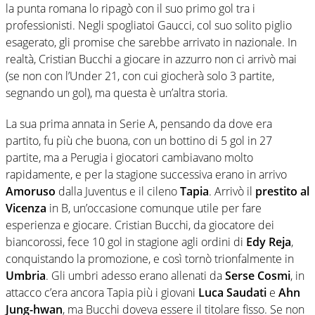
la punta romana lo ripagò con il suo primo gol tra i
professionisti. Negli spogliatoi Gaucci, col suo solito piglio
esagerato, gli promise che sarebbe arrivato in nazionale. In
realtà, Cristian Bucchi a giocare in azzurro non ci arrivò mai
(se non con l’Under 21, con cui giocherà solo 3 partite,
segnando un gol), ma questa è un’altra storia.
La sua prima annata in Serie A, pensando da dove era
partito, fu più che buona, con un bottino di 5 gol in 27
partite, ma a Perugia i giocatori cambiavano molto
rapidamente, e per la stagione successiva erano in arrivo
Amoruso
dalla Juventus e il cileno
Tapia
. Arrivò il
prestito al
Vicenza
in B, un’occasione comunque utile per fare
esperienza e giocare. Cristian Bucchi, da giocatore dei
biancorossi, fece 10 gol in stagione agli ordini di
Edy Reja
,
conquistando la promozione, e così tornò trionfalmente in
Umbria
. Gli umbri adesso erano allenati da
Serse Cosmi
, in
attacco c’era ancora Tapia più i giovani
Luca Saudati
e
Ahn
Jung-hwan
, ma Bucchi doveva essere il titolare fisso. Se non