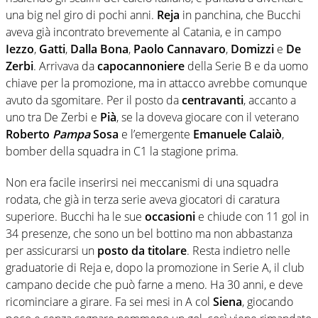
una big nel giro di pochi anni.
Reja
in panchina, che Bucchi
aveva già incontrato brevemente al Catania, e in campo
Iezzo
,
Gatti
,
Dalla Bona
,
Paolo Cannavaro
,
Domizzi
e
De
Zerbi
. Arrivava da
capocannoniere
della Serie B e da uomo
chiave per la promozione, ma in attacco avrebbe comunque
avuto da sgomitare. Per il posto da
centravanti
, accanto a
uno tra De Zerbi e
Pià
, se la doveva giocare con il veterano
Roberto
Pampa
Sosa
e l’emergente
Emanuele Calaiò
,
bomber della squadra in C1 la stagione prima.
Non era facile inserirsi nei meccanismi di una squadra
rodata, che già in terza serie aveva giocatori di caratura
superiore. Bucchi ha le sue
occasioni
e chiude con 11 gol in
34 presenze, che sono un bel bottino ma non abbastanza
per assicurarsi un
posto da titolare
. Resta indietro nelle
graduatorie di Reja e, dopo la promozione in Serie A, il club
campano decide che può farne a meno. Ha 30 anni, e deve
ricominciare a girare. Fa sei mesi in A col
Siena
, giocando