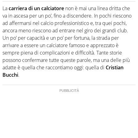
Classe 1985: SEO, copywriter e content manager. Laurea
in Economia, giornalista pubblicista.
La
carriera di un calciatore
non è mai una linea dritta che
va in ascesa per un po’, fino a discendere. In pochi riescono
ad affermarsi nel calcio professionistico e, tra quei pochi,
ancora meno riescono ad entrare nel giro dei grandi club.
Un po’ per capacità e un po’ per fortuna, la strada per
arrivare a essere un calciatore famoso e apprezzato è
sempre piena di complicazioni e difficoltà. Tante storie
possono confermare tutte queste parole, ma una delle più
adatte è quella che raccontiamo oggi: quella di
Cristian
Bucchi
.