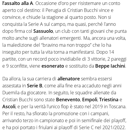
l’assalto alla A
. Occasione d’oro per risistemare un conto
aperto col destino: il Perugia di Cristian Bucchi vince e
convince, e chiude la stagione al quarto posto. Non si
conquista la Serie A sul campo, ma quasi, perché l’anno
dopo firma col
Sassuolo
, un club con tanti giovani che punta
molto anche sugli allenatori emergenti. Ma, ancora una volta,
la maledizione del “bravino ma non troppo” che lo ha
inseguito per tutta la vita torna a manifestarsi. Dopo 14
partite, con un record poco invidiabile di 3 vittorie, 2 pareggi
e 9 sconfitte, viene
esonerato
e sostituito da
Beppe Iachini
.
Da allora, la sua carriera di
allenatore
sembra essersi
assestata in
Serie B
, come alla fine era accaduto negli anni
Duemila da giocatore. In seguito, le squadre allenate da
Cristian Bucchi sono state
Benevento
,
Empoli
,
Triestina
e
Ascoli
, e per la verità l’unico flop è stato nel 2019 in Toscana.
Per il resto, ha sfiorato la promozione con i campani,
arrivando terzo in campionato e poi in semifinale dei playoff,
e ha poi portato i friulani ai playoff di Serie C nel 2021/2022.