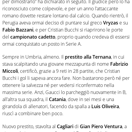
per dimostrarlo” ha dichiarato in seguito. Il giudice però lo ha
riconosciuto come colpevole, e per un anno l’attaccante
romano dovette restare lontano dal calcio. Quando rientrò, il
Perugia aveva ormai deciso di puntare sul greco
Vryzas
e su
Fabio Bazzani
, e per Cristian Bucchi si riaprirono le porte
del
campionato cadetto
, proprio quando credeva di essersi
ormai conquistato un posto in Serie A.
Sempre in Umbria, almeno. Il
prestito alla Ternana
, in cui
stava scalpitando una giovane mezzapunta di nome
Fabrizio
Miccoli
, certificò, grazie a 9 reti in 28 partite, che Cristian
Bucchi i gol li sapeva ancora fare. Non bastarono però né per
ottenere la salvezza né per vedersi riconfermato nella
massima serie. Anzi, Gaucci lo parcheggiò nuovamente in B,
all’altra sua squadra, il
Catania
, dove in sei mesi e una
girandola di allenatori, facendo da spalla a
Luis Oliveira
,
riuscì a combinare ben poco.
Nuovo prestito, stavolta al
Cagliari
di
Gian Piero Ventura
, a