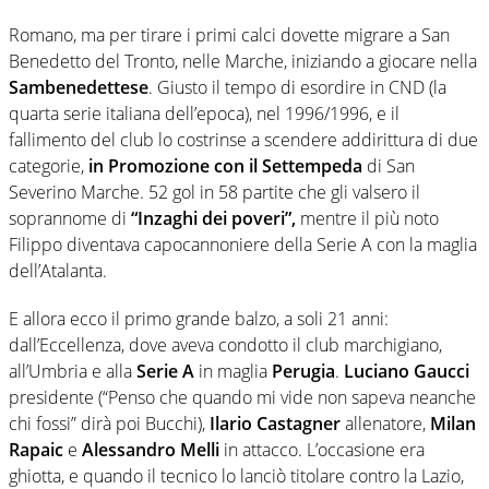
Romano, ma per tirare i primi calci dovette migrare a San
Benedetto del Tronto, nelle Marche, iniziando a giocare nella
Sambenedettese
. Giusto il tempo di esordire in CND (la
quarta serie italiana dell’epoca), nel 1996/1996, e il
fallimento del club lo costrinse a scendere addirittura di due
categorie,
in Promozione con il Settempeda
di San
Severino Marche. 52 gol in 58 partite che gli valsero il
soprannome di
“Inzaghi dei poveri”,
mentre il più noto
Filippo diventava capocannoniere della Serie A con la maglia
dell’Atalanta.
E allora ecco il primo grande balzo, a soli 21 anni:
dall’Eccellenza, dove aveva condotto il club marchigiano,
all’Umbria e alla
Serie A
in maglia
Perugia
.
Luciano Gaucci
presidente (“Penso che quando mi vide non sapeva neanche
chi fossi” dirà poi Bucchi),
Ilario Castagner
allenatore,
Milan
Rapaic
e
Alessandro Melli
in attacco. L’occasione era
ghiotta, e quando il tecnico lo lanciò titolare contro la Lazio,