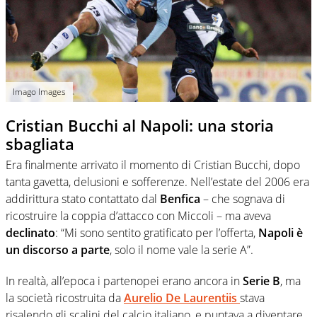
Imago Images
Cristian Bucchi al Napoli: una storia
sbagliata
Era finalmente arrivato il momento di Cristian Bucchi, dopo
tanta gavetta, delusioni e sofferenze. Nell’estate del 2006 era
addirittura stato contattato dal
Benfica
– che sognava di
ricostruire la coppia d’attacco con Miccoli – ma aveva
declinato
: “Mi sono sentito gratificato per l’offerta,
Napoli è
un discorso a parte
, solo il nome vale la serie A”.
In realtà, all’epoca i partenopei erano ancora in
Serie B
, ma
la società ricostruita da
Aurelio De Laurentiis
stava
risalendo gli scalini del calcio italiano, e puntava a diventare