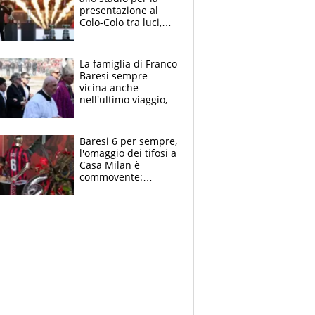
presentazione al
Colo-Colo tra luci,
spettacolo, elicotteri
e paracadutisti
La famiglia di Franco
Baresi sempre
vicina anche
nell'ultimo viaggio,
la moglie Maura, i
figli e i suoi cari
circondati
Baresi 6 per sempre,
dall'affetto dei tifosi
l'omaggio dei tifosi a
Casa Milan è
commovente:
maglie, bandiere,
sciarpe, lacrime e
bigliettini