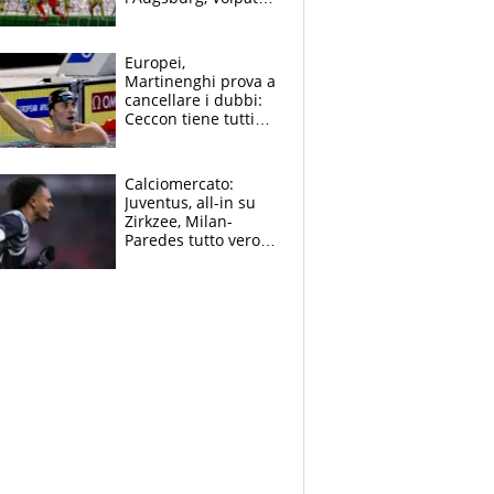
non basta, che
errori di Muric
Europei,
Martinenghi prova a
cancellare i dubbi:
Ceccon tiene tutti
col fiato sospeso.
Pellegrini punta su
Curtis
Calciomercato:
Juventus, all-in su
Zirkzee, Milan-
Paredes tutto vero,
Lukaku lascia il
Napoli