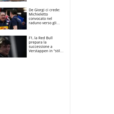
Pellegrini punta su
Curtis
De Giorgi ci crede:
Michieletto
convocato nel
raduno verso gli
Europei. A sorpresa
torna Rychlicki
F1, la Red Bull
prepara la
successione a
Verstappen in “stile
Antonelli”. Colapinto
derubato, che
attacco all’Italia