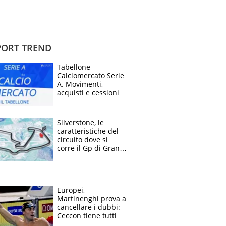
ORT TREND
Tabellone
Calciomercato Serie
A. Movimenti,
acquisti e cessioni:
estate 2026-27
Silverstone, le
caratteristiche del
circuito dove si
corre il Gp di Gran
Bretagna del
Motomondiale
Europei,
Martinenghi prova a
cancellare i dubbi:
Ceccon tiene tutti
col fiato sospeso.