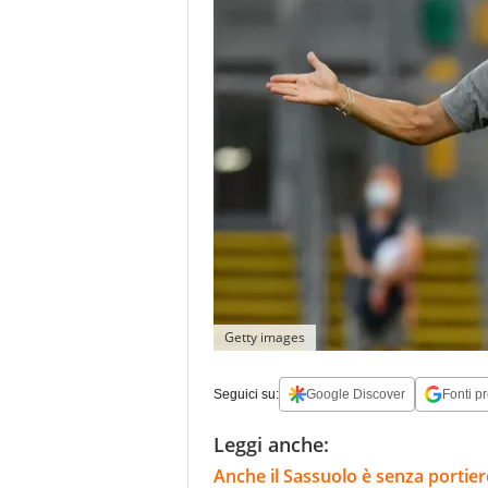
Getty images
Seguici su:
Google Discover
Fonti pr
Leggi anche:
Anche il Sassuolo è senza portier