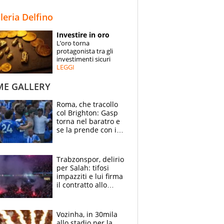
STORIE
lleria Delfino
SPECIALI
Investire in oro
L’oro torna
ESPERTI
protagonista tra gli
investimenti sicuri
LEGGI
CONTATTI
ME GALLERY
Roma, che tracollo
col Brighton: Gasp
torna nel baratro e
se la prende con i
suoi cambiando tutti
Trabzonspor, delirio
per Salah: tifosi
impazziti e lui firma
il contratto allo
stadio
Vozinha, in 30mila
allo stadio per la