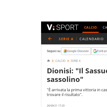
CALCIO
C
SERIE A
CALENDARIO
Seguici su:
Google Discover
Fonti pr
CALCIO
SERIE A
Dionisi: "Il Sass
sassolino"
"È arrivata la prima vittoria in 
trovare il risultato".
26/09/21 17:29