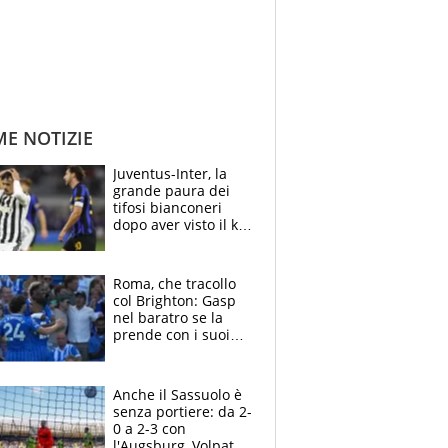
ME NOTIZIE
Juventus-Inter, la
grande paura dei
tifosi bianconeri
dopo aver visto il ko
nel derby d'Italia
Roma, che tracollo
col Brighton: Gasp
nel baratro se la
prende con i suoi
cambiando tutti
Anche il Sassuolo è
senza portiere: da 2-
0 a 2-3 con
l'Augsburg, Volpato