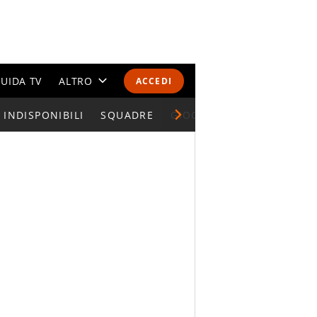
UIDA TV
ALTRO
ACCEDI
INDISPONIBILI
CALENDARI E CLASSIFICHE
SQUADRE
GIOCATORI SERIE A
ALTRI SPORT
MONDIALI 2026
OLIMPIADI
GOSSIP
LIFESTYLE