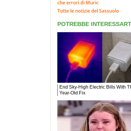
che errori di Muric
Tutte le notizie del Sassuolo