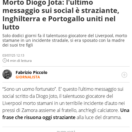
Morto Diogo Jota: l'ultimo
messaggio sui social è straziante,
Inghilterra e Portogallo uniti nel
lutto
Solo dodici giorni fa il talentuoso giocatore del Liverpool, morto
stamane in un incidente stradale, si era sposato con la madre
dei suoi tre figli
03/07/25 12:13
4 min di lettura
Fabrizio Piccolo
GIORNALISTA
Nella sua carriera ha seguito numerose manifestazioni
sportive e collaborato con agenzie e testate. Esperienza,
“Sono un uomo fortunato”. E’ questo l’ultimo messaggio sui
competenza, conoscenza e memoria storica. Si occupa
social scritto da Diogo Joto, il talentuoso giocatore del
prevalentemente di calcio
Liverpool morto stamani in un terribile incidente d’auto nei
pressi di Zamora assieme al fratello, anch’egli calciatore.
Una
frase che risuona oggi straziante
alla luce del dramma.