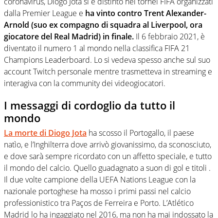
coronavirus, Diogo Jota si è distinto nei tornei FIFA organizzati
dalla Premier League e
ha vinto contro Trent Alexander-
Arnold (suo ex compagno di squadra al Liverpool, ora
giocatore del Real Madrid) in finale.
Il 6 febbraio 2021, è
diventato il numero 1 al mondo nella classifica FIFA 21
Champions Leaderboard. Lo si vedeva spesso anche sul suo
account Twitch personale mentre trasmetteva in streaming e
interagiva con la community dei videogiocatori.
I messaggi di cordoglio da tutto il
mondo
La morte di Diogo Jota
ha scosso il Portogallo, il paese
natìo, e l’Inghilterra dove arrivò giovanissimo, da sconosciuto,
e dove sarà sempre ricordato con un affetto speciale, e tutto
il mondo del calcio. Quello guadagnato a suon di gol e titoli .
Il due volte campione della UEFA Nations League con la
nazionale portoghese ha mosso i primi passi nel calcio
professionistico tra Paços de Ferreira e Porto. L’Atlético
Madrid lo ha ingaggiato nel 2016, ma non ha mai indossato la