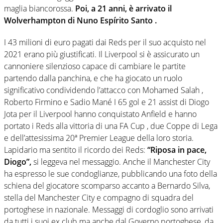
maglia biancorossa.
Poi, a 21 anni, è arrivato il
Wolverhampton di Nuno Espírito Santo .
I 43 milioni di euro pagati dai Reds per il suo acquisto nel
2021 erano più giustificati. Il Liverpool si è assicurato un
cannoniere silenzioso capace di cambiare le partite
partendo dalla panchina, e che ha giocato un ruolo
significativo condividendo l’attacco con Mohamed Salah ,
Roberto Firmino e Sadio Mané I 65 gol e 21 assist di Diogo
Jota per il Liverpool hanno conquistato Anfield e hanno
portato i Reds alla vittoria di una FA Cup , due Coppe di Lega
e dell’attesissima 20ª Premier League della loro storia.
Lapidario ma sentito il ricordo dei Reds:
“Riposa in pace,
Diogo”,
si leggeva nel messaggio. Anche il Manchester City
ha espresso le sue condoglianze, pubblicando una foto della
schiena del giocatore scomparso accanto a Bernardo Silva,
stella del Manchester City e compagno di squadra del
portoghese in nazionale. Messaggi di cordoglio sono arrivati
da tutti i suoi ex club ma anche dal Governo portoghese, da