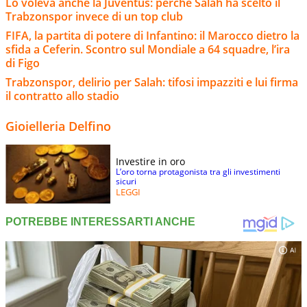
Lo voleva anche la Juventus: perché Salah ha scelto il
Trabzonspor invece di un top club
FIFA, la partita di potere di Infantino: il Marocco dietro la
sfida a Ceferin. Scontro sul Mondiale a 64 squadre, l’ira
di Figo
Trabzonspor, delirio per Salah: tifosi impazziti e lui firma
il contratto allo stadio
Gioielleria Delfino
Investire in oro
L’oro torna protagonista tra gli investimenti
sicuri
LEGGI