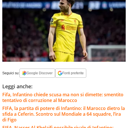
Seguici su:
Google Discover
Fonti preferite
Leggi anche:
Fifa, Infantino chiede scusa ma non si dimette: smentito
tentativo di corruzione al Marocco
FIFA, la partita di potere di Infantino: il Marocco dietro la
sfida a Ceferin. Scontro sul Mondiale a 64 squadre, l’ira
di Figo
FIFA, Nasser Al-Khelaifi possibile rivale di Infantino: