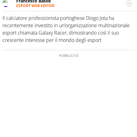
Francesco Basile
ESPORT WEB EDITOR
Nato con i videogame, è già un superesperto di eSports.
Ha fatto nascere diverse iniziative di settore e sa tutto,
Il calciatore professionista portoghese Diogo Jota ha
ma veramente tutto, di quello che ruota dentro e intorno
recentemente investito in un’organizzazione multinazionale
al mondo dello sport virtuale. Per Virgilio Sport
esport chiamata Galaxy Racer, dimostrando così il suo
approfondisce e racconta l’eSport a 360 gradi con
crescente interesse per il mondo degli esport
l’esperienza di un giovanissimo veterano.