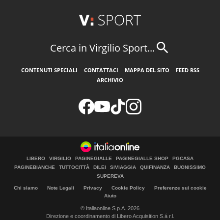
Cerca in Virgilio Sport...
CONTENUTI SPECIALI
CONTATTACI
MAPPA DEL SITO
FEED RSS
ARCHIVIO
LIBERO
VIRGILIO
PAGINEGIALLE
PAGINEGIALLE SHOP
PGCASA
PAGINEBIANCHE
TUTTOCITTÀ
DILEI
SIVIAGGIA
QUIFINANZA
BUONISSIMO
SUPEREVA
Chi siamo
Note Legali
Privacy
Cookie Policy
Preferenze sui cookie
Aiuto
© Italiaonline S.p.A. 2026
Direzione e coordinamento di Libero Acquisition S.á r.l.