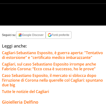
Seguici su:
Google Discover
Fonti preferite
Leggi anche:
Cagliari-Sebastiano Esposito, è guerra aperta: "Tentativo
di estorsione" e "certificato medico imbarazzante"
Cagliari, sul caso Sebastiano Esposito irrompe anche
Fabrizio Corona: “Ecco cosa è successo, ho le prove”
Caso Sebastiano Esposito, il mercato si sblocca dopo
l’irruzione di Corona nella querelle col Cagliari: spuntano
due big
Tutte le notizie del Cagliari
Gioielleria Delfino