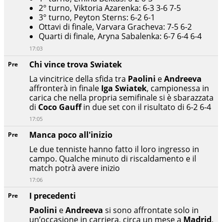
2° turno, Viktoria Azarenka: 6-3 3-6 7-5
3° turno, Peyton Sterns: 6-2 6-1
Ottavi di finale, Varvara Gracheva: 7-5 6-2
Quarti di finale, Aryna Sabalenka: 6-7 6-4 6-4
17:03
Chi vince trova Swiatek
Pre
La vincitrice della sfida tra
Paolini
e
Andreeva
affronterà in finale
Iga Swiatek
, campionessa in
carica che nella propria semifinale si è sbarazzata
di
Coco Gauff
in due set con il risultato di 6-2 6-4
17:05
Manca poco all'inizio
Pre
Le due tenniste hanno fatto il loro ingresso in
campo. Qualche minuto di riscaldamento e il
match potrà avere inizio
17:06
I precedenti
Pre
Paolini
e
Andreeva
si sono affrontate solo in
un’occasione in carriera, circa un mese a
Madrid
,