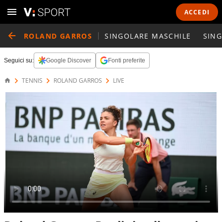
ACCEDI
ROLAND GARROS
SINGOLARE MASCHILE
SING
Seguici su:
Google Discover
Fonti preferite
TENNIS
ROLAND GARROS
LIVE