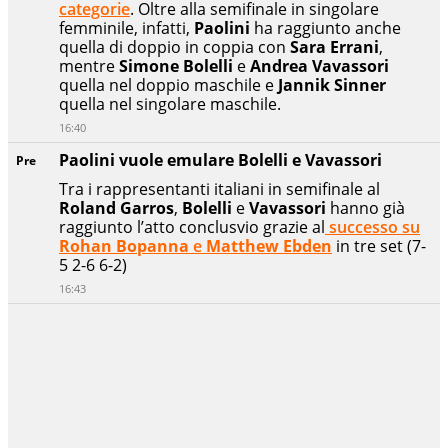
categorie
. Oltre alla semifinale in singolare
femminile, infatti,
Paolini
ha raggiunto anche
quella di doppio in coppia con
Sara Errani
,
mentre
Simone Bolelli
e
Andrea Vavassori
quella nel doppio maschile e
Jannik Sinner
quella nel singolare maschile.
16:40
Paolini vuole emulare Bolelli e Vavassori
Pre
Tra i rappresentanti italiani in semifinale al
Roland Garros
,
Bolelli
e
Vavassori
hanno già
raggiunto l’atto conclusvio grazie al
successo su
Rohan Bopanna
e
Matthew Ebden
in tre set (7-
5 2-6 6-2)
16:43