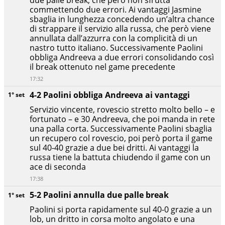
commettendo due errori. Ai vantaggi Jasmine
sbaglia in lunghezza concedendo un’altra chance
di strappare il servizio alla russa, che però viene
annullata dall’azzurra con la complicità di un
nastro tutto italiano. Successivamente Paolini
obbliga Andreeva a due errori consolidando così
il break ottenuto nel game precedente
17:32
4-2 Paolini obbliga Andreeva ai vantaggi
1° set
Servizio vincente, rovescio stretto molto bello – e
fortunato – e 30 Andreeva, che poi manda in rete
una palla corta. Successivamente Paolini sbaglia
un recupero col rovescio, poi però porta il game
sul 40-40 grazie a due bei dritti. Ai vantaggi la
russa tiene la battuta chiudendo il game con un
ace di seconda
17:38
5-2 Paolini annulla due palle break
1° set
Paolini si porta rapidamente sul 40-0 grazie a un
lob, un dritto in corsa molto angolato e una