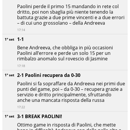
Paolini perde il primo 15 mandando in rete col
dritto, poi non sbaglia più niente tenendo la
battuta grazie a due prime vincenti e a due errori
– di cui uno grossolano – della Andreeva
17:14
1-1
1° set
Bene Andreeva, che obbliga in più occasioni
Paolini all’errore e perde un solo 15 per un
rimbalzo anomalo sul rovescio di Jasmine
17:18
2-1 Paolini recupera da 0-30
1° set
Paolini si fa sopraffare da Andreeva nei primi due
punti del game, poi – da 0-30 – recupera grazie a
servizio e dritto principalmente, sfruttando
anche una mancata risposta della russa
17:22
3-1 BREAK PAOLINI!
1° set
Ottimo game in risposta di Paolini, che mette