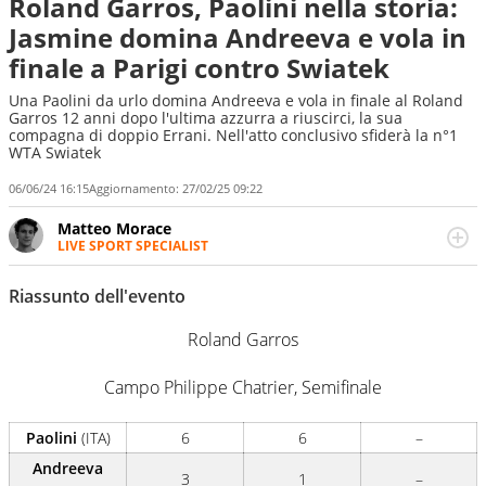
Roland Garros, Paolini nella storia:
Jasmine domina Andreeva e vola in
finale a Parigi contro Swiatek
Una Paolini da urlo domina Andreeva e vola in finale al Roland
Garros 12 anni dopo l'ultima azzurra a riuscirci, la sua
compagna di doppio Errani. Nell'atto conclusivo sfiderà la n°1
WTA Swiatek
06/06/24 16:15
Aggiornamento:
27/02/25 09:22
Matteo Morace
LIVE SPORT SPECIALIST
La multimedialità quale approccio personale e
professionale. Ama raccontare lo sport focalizzando ogni
Riassunto dell'evento
attenzione sul tempo reale: la verità della dirette non
sono opinioni ma fatti
Roland Garros
Campo Philippe Chatrier, Semifinale
Paolini
(ITA)
6
6
–
Andreeva
3
1
–