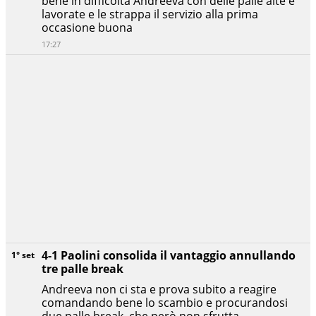
bene in difficoltà Andreeva con delle palle alte e
lavorate e le strappa il servizio alla prima
occasione buona
17:27
4-1 Paolini consolida il vantaggio annullando
1° set
tre palle break
Andreeva non ci sta e prova subito a reagire
comandando bene lo scambio e procurandosi
due palle break, che però non sfrutta