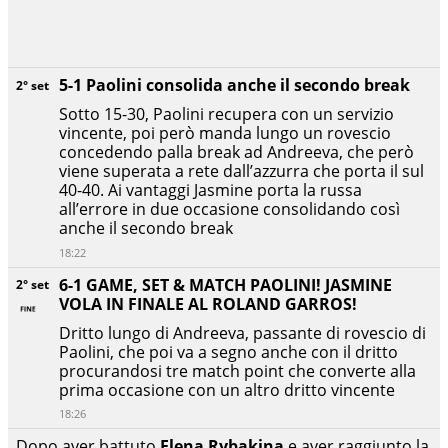
5-1 Paolini consolida anche il secondo break
2° set
Sotto 15-30, Paolini recupera con un servizio
vincente, poi però manda lungo un rovescio
concedendo palla break ad Andreeva, che però
viene superata a rete dall’azzurra che porta il sul
40-40. Ai vantaggi Jasmine porta la russa
all’errore in due occasione consolidando così
anche il secondo break
18:22
6-1 GAME, SET & MATCH PAOLINI! JASMINE
2° set
VOLA IN FINALE AL ROLAND GARROS!
Dritto lungo di Andreeva, passante di rovescio di
Paolini, che poi va a segno anche con il dritto
procurandosi tre match point che converte alla
prima occasione con un altro dritto vincente
18:26
Dopo aver battuto
Elena Rybakina
e aver raggiunto la