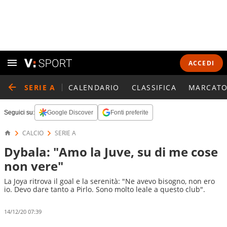
ACCEDI
SERIE A
CALENDARIO
CLASSIFICA
MARCATO
Seguici su:
Google Discover
Fonti preferite
CALCIO
SERIE A
Dybala: "Amo la Juve, su di me cose
non vere"
La Joya ritrova il goal e la serenità: "Ne avevo bisogno, non ero
io. Devo dare tanto a Pirlo. Sono molto leale a questo club".
14/12/20 07:39