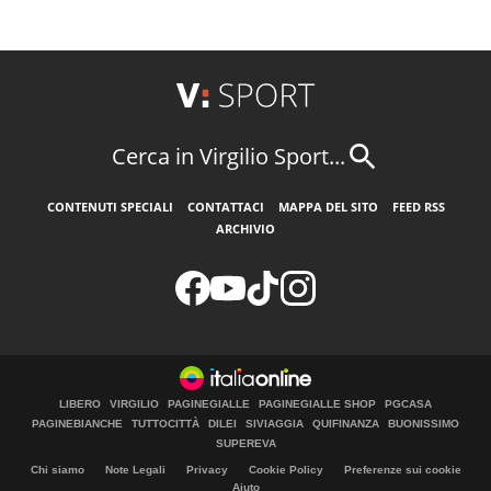
Cerca in Virgilio Sport...
CONTENUTI SPECIALI
CONTATTACI
MAPPA DEL SITO
FEED RSS
ARCHIVIO
LIBERO
VIRGILIO
PAGINEGIALLE
PAGINEGIALLE SHOP
PGCASA
PAGINEBIANCHE
TUTTOCITTÀ
DILEI
SIVIAGGIA
QUIFINANZA
BUONISSIMO
SUPEREVA
Chi siamo
Note Legali
Privacy
Cookie Policy
Preferenze sui cookie
Aiuto