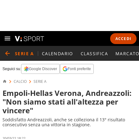
ACCEDI
SERIE A
CALENDARIO
CLASSIFICA
MARCATO
Seguici su:
Google Discover
Fonti preferite
CALCIO
SERIE A
Empoli-Hellas Verona, Andreazzoli:
"Non siamo stati all'altezza per
vincere"
Soddisfatto Andreazzoli, anche se colleziona il 13° risultato
consecutivo senza una vittoria in stagione.
20/03/22 18:22