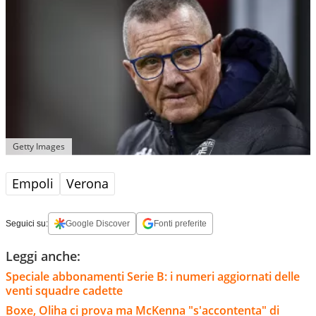
Getty Images
Empoli
Verona
Seguici su:
Google Discover
Fonti preferite
Leggi anche:
Speciale abbonamenti Serie B: i numeri aggiornati delle
venti squadre cadette
Boxe, Oliha ci prova ma McKenna "s'accontenta" di