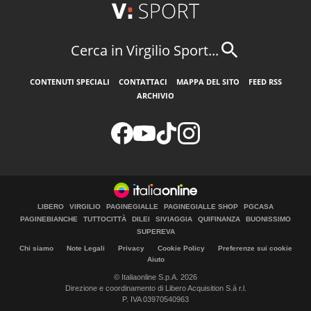
Cerca in Virgilio Sport...
CONTENUTI SPECIALI
CONTATTACI
MAPPA DEL SITO
FEED RSS
ARCHIVIO
LIBERO
VIRGILIO
PAGINEGIALLE
PAGINEGIALLE SHOP
PGCASA
PAGINEBIANCHE
TUTTOCITTÀ
DILEI
SIVIAGGIA
QUIFINANZA
BUONISSIMO
SUPEREVA
Chi siamo
Note Legali
Privacy
Cookie Policy
Preferenze sui cookie
Aiuto
© Italiaonline S.p.A. 2026
Direzione e coordinamento di Libero Acquisition S.á r.l.
P. IVA 03970540963