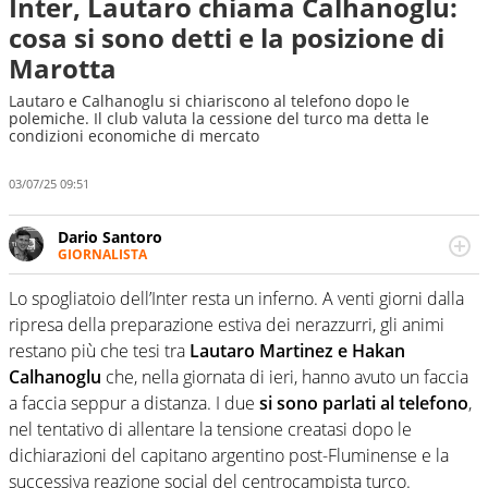
Inter, Lautaro chiama Calhanoglu:
cosa si sono detti e la posizione di
Marotta
Lautaro e Calhanoglu si chiariscono al telefono dopo le
polemiche. Il club valuta la cessione del turco ma detta le
condizioni economiche di mercato
03/07/25 09:51
Dario Santoro
GIORNALISTA
Scrive, commenta, racconta lo sport in tutte le
sfaccettature. Tocca l'apice quando ha modo di
Lo spogliatoio dell’Inter resta un inferno. A venti giorni dalla
concentrarsi sulle interviste ai grandi protagonisti
ripresa della preparazione estiva dei nerazzurri, gli animi
restano più che tesi tra
Lautaro Martinez e Hakan
Calhanoglu
che, nella giornata di ieri, hanno avuto un faccia
a faccia seppur a distanza. I due
si sono parlati al telefono
,
nel tentativo di allentare la tensione creatasi dopo le
dichiarazioni del capitano argentino post-Fluminense e la
successiva reazione social del centrocampista turco.